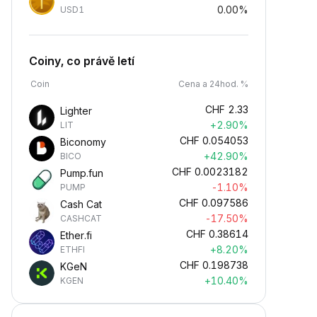
0.00%
USD1
Coiny, co právě letí
Coin
Cena a 24hod. %
CHF
2.33
Lighter
+2.90%
LIT
CHF
0.054053
Biconomy
+42.90%
BICO
CHF
0.0023182
Pump.fun
-1.10%
PUMP
CHF
0.097586
Cash Cat
-17.50%
CASHCAT
CHF
0.38614
Ether.fi
+8.20%
ETHFI
CHF
0.198738
KGeN
+10.40%
KGEN