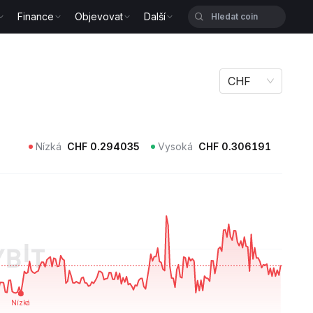
Finance
Objevovat
Další
CHF
Nízká
CHF
0.294035
Vysoká
CHF
0.306191