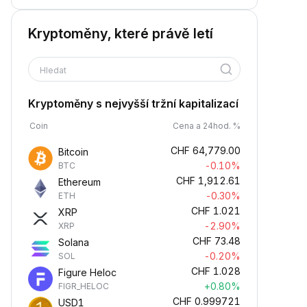
Kryptoměny, které právě letí
Hledat
Kryptoměny s nejvyšší tržní kapitalizací
Coin
Cena a 24hod. %
CHF
64,779.00
Bitcoin
-0.10%
BTC
CHF
1,912.61
Ethereum
-0.30%
ETH
CHF
1.021
XRP
-2.90%
XRP
CHF
73.48
Solana
-0.20%
SOL
CHF
1.028
Figure Heloc
+0.80%
FIGR_HELOC
CHF
0.999721
USD1