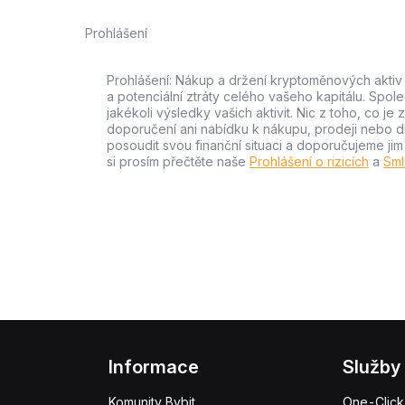
Prohlášení
Prohlášení: Nákup a držení kryptoměnových aktiv n
a potenciální ztráty celého vašeho kapitálu. Spo
jakékoli výsledky vašich aktivit. Nic z toho, co j
doporučení ani nabídku k nákupu, prodeji nebo drže
posoudit svou finanční situaci a doporučujeme ji
si prosím přečtěte naše
Prohlášení o rizicích
a
Sml
Informace
Služby
Komunity Bybit
One-Click