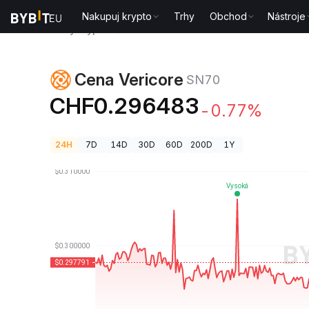
Nakupuj krypto
Trhy
Obchod
Nástroje
Ceny kryptoměn
Cena Vericore SN70
Cena Vericore
SN70
CHF0.296483
-0.77%
24H
7D
14D
30D
60D
200D
1Y