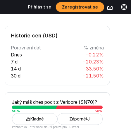
Zaregistrovat se
Přihlásit se
Historie cen (USD)
Porovnání dat
% změna
Dnes
-0.22%
7 d
-20.23%
14 d
-33.50%
30 d
-21.50%
Jaký máš dnes pocit z Vericore (SN70)?
50
%
50
%
Kladné
Záporné
Poznámka: Informace slouží pouze pro ilustraci.