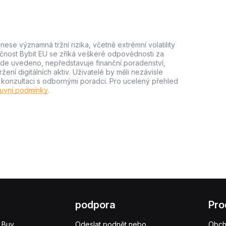
ese významná tržní rizika, včetně extrémní volatility
lečnost Bybit EU se zříká veškeré odpovědnosti za
e zde uvedeno, nepředstavuje finanční poradenství,
ní digitálních aktiv. Uživatelé by měli nezávisle
m konzultaci s odbornými poradci. Pro ucelený přehled
uvní podmínky
.
podpora
Pro
 Buy
Odeslat podnět nebo
Obc