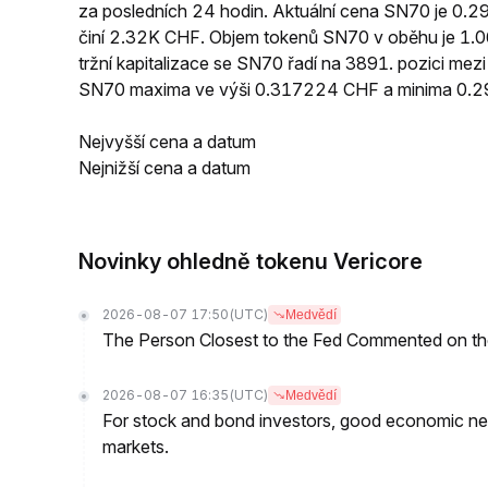
za posledních 24 hodin. Aktuální cena SN70 je 0
činí 2.32K CHF. Objem tokenů SN70 v oběhu je 1.0
tržní kapitalizace se SN70 řadí na 3891. pozici me
SN70 maxima ve výši 0.317224 CHF a minima 0.
Nejvyšší cena a datum
Nejnižší cena a datum
Novinky ohledně tokenu Vericore
2026-08-07 17:50
(UTC)
Medvědí
The Person Closest to the Fed Commented on th
2026-08-07 16:35
(UTC)
Medvědí
For stock and bond investors, good economic new
markets.