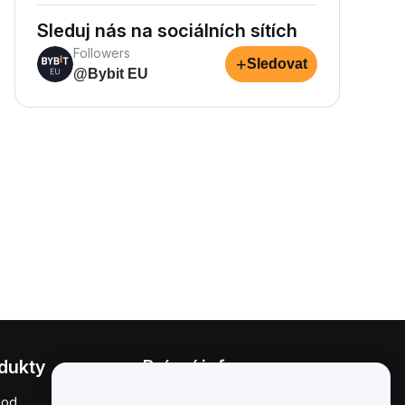
Sleduj nás na sociálních sítích
Followers
+
Sledovat
@Bybit EU
dukty
Právní informace
hod
Zásady střetu zájmů