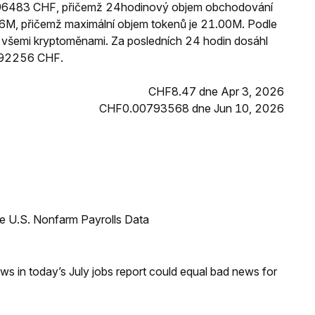
.296483 CHF, přičemž 24hodinový objem obchodování
6M, přičemž maximální objem tokenů je 21.00M. Podle
zi všemi kryptoměnami. Za posledních 24 hodin dosáhl
292256 CHF.
CHF8.47 dne Apr 3, 2026
CHF0.00793568 dne Jun 10, 2026
e U.S. Nonfarm Payrolls Data
s in today’s July jobs report could equal bad news for