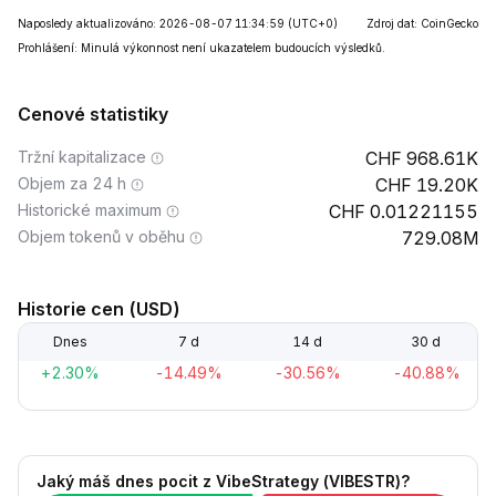
Naposledy aktualizováno: 2026-08-07 11:34:59
(UTC+0)
Zdroj dat: CoinGecko
Prohlášení: Minulá výkonnost není ukazatelem budoucích výsledků.
Cenové statistiky
Tržní kapitalizace
968.61K
Objem za 24 h
19.20K
Historické maximum
0.01221155
Objem tokenů v oběhu
729.08M
Historie cen (USD)
Dnes
7 d
14 d
30 d
+2.30%
-14.49%
-30.56%
-40.88%
Jaký máš dnes pocit z VibeStrategy (VIBESTR)?