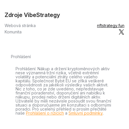
Zdroje VibeStrategy
Webová stránka
nftstrategy.fun
Komunita
Prohlášení
Prohlášení: Nákup a držení kryptoměnových aktiv
nese významná tržní rizika, včetně extrémní
volatility a potenciální ztráty celého vašeho
kapitálu. Společnost Bybit EU se zříká veškeré
odpovědnosti za jakékoli výsledky vašich aktivit.
Nic z toho, co je zde uvedeno, nepředstavuje
finanční poradenství, doporučení ani nabídku k
nákupu, prodeji nebo držení digitálních aktiv.
Uživatelé by měli nezávisle posoudit svou finanční
situaci a doporučujeme jim konzultaci s odbornými
poradci. Pro ucelený přehled si prosím přečtěte
naše
Prohlášení o rizicích
a
Smluvní podmínky
.