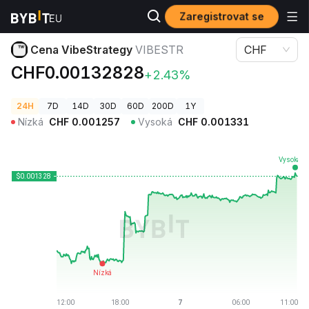
Zaregistrovat se
Ceny kryptoměn
Cena VibeStrategy VIBESTR
Cena VibeStrategy
VIBESTR
CHF
CHF0.00132828
+2.43%
24H
7D
14D
30D
60D
200D
1Y
Nízká
CHF
0.001257
Vysoká
CHF
0.001331