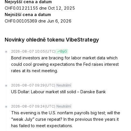
Nejvyšší cena a datum
CHF0.01221155 dne Oct 12, 2025
Nejnižší cena a datum
CHF0.00105369 dne Jun 6, 2026
Novinky ohledně tokenu VibeStrategy
2026-08-07 10:05
(UTC)
Býčí
Bond investors are bracing for labor market data which
could cool growing expectations the Fed raises interest
rates at its next meeting.
2026-08-07 09:29
(UTC)
Neutrální
US Dollar: Labour market still solid – Danske Bank
2026-08-07 09:24
(UTC)
Neutrální
This evening is the U.S. nonfarm payrolls big test; will the
“weak July” curse repeat? In the previous three years it
has failed to meet expectations.