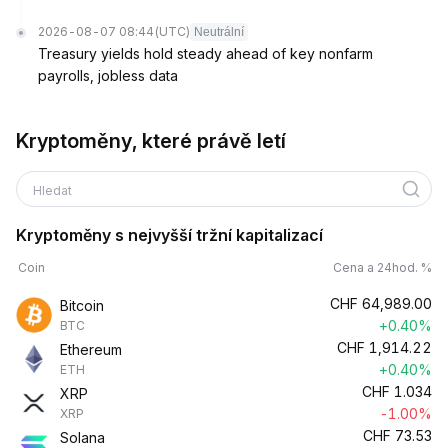
2026-08-07 08:44
(UTC)
Neutrální
Treasury yields hold steady ahead of key nonfarm
payrolls, jobless data
Kryptoměny, které právě letí
Hledat
Kryptoměny s nejvyšší tržní kapitalizací
Coin
Cena a 24hod. %
CHF
64,989.00
Bitcoin
+0.40%
BTC
CHF
1,914.22
Ethereum
+0.40%
ETH
CHF
1.034
XRP
-1.00%
XRP
CHF
73.53
Solana