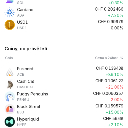
+0.30%
SOL
CHF
0.202486
Cardano
+7.20%
ADA
CHF
0.99979
USD1
0.00%
USD1
Coiny, co právě letí
Coin
Cena a 24hod. %
CHF
0.138438
Fusionist
+89.10%
ACE
CHF
0.106123
Cash Cat
-21.00%
CASHCAT
CHF
0.0060357
Pudgy Penguins
-2.00%
PENGU
CHF
0.159579
Block Street
+15.00%
BSB
CHF
56.68
Hyperliquid
+2.10%
HYPE