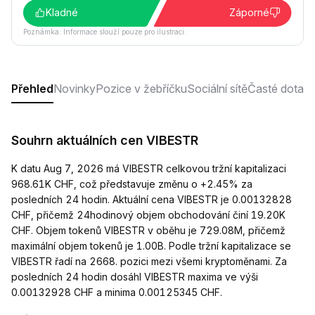
Kladné
Záporné
Poznámka: Informace slouží pouze pro ilustraci.
Přehled
Novinky
Pozice v žebříčku
Sociální sítě
Časté dotaz
Souhrn aktuálních cen VIBESTR
K datu Aug 7, 2026 má VIBESTR celkovou tržní kapitalizaci
968.61K CHF, což představuje změnu o +2.45% za
posledních 24 hodin. Aktuální cena VIBESTR je 0.00132828
CHF, přičemž 24hodinový objem obchodování činí 19.20K
CHF. Objem tokenů VIBESTR v oběhu je 729.08M, přičemž
maximální objem tokenů je 1.00B. Podle tržní kapitalizace se
VIBESTR řadí na 2668. pozici mezi všemi kryptoměnami. Za
posledních 24 hodin dosáhl VIBESTR maxima ve výši
0.00132928 CHF a minima 0.00125345 CHF.