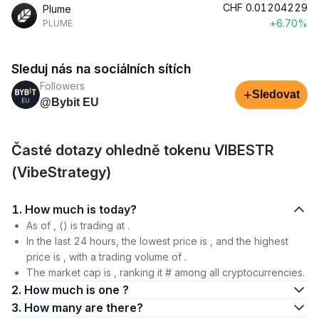
CHF
0.01204229
Plume
+6.70%
PLUME
Sleduj nás na sociálních sítích
Followers
+
Sledovat
@Bybit EU
Časté dotazy ohledně tokenu VIBESTR
(VibeStrategy)
1. How much is today?
As of , () is trading at .
In the last 24 hours, the lowest price is , and the highest
price is , with a trading volume of .
The market cap is , ranking it # among all cryptocurrencies.
2. How much is one ?
3. How many are there?