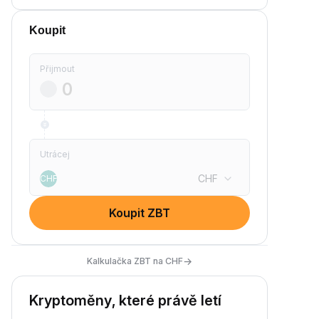
Koupit
Přijmout
Utrácej
CHF
CHF
Koupit ZBT
→
Kalkulačka ZBT na CHF
Kryptoměny, které právě letí