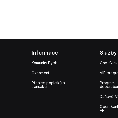
Informace
Služby
Komunity Bybit
One-Click
Oznámení
VIP progr
Přehled poplatků a
Program
transakcí
doporuče
Daňové A
Open Ban
API