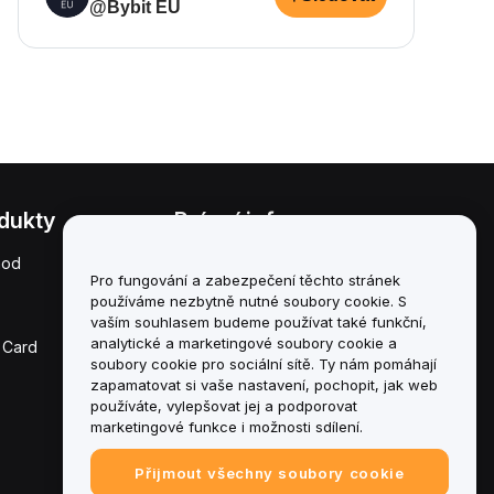
@Bybit EU
dukty
Právní informace
hod
Zásady střetu zájmů
Pro fungování a zabezpečení těchto stránek
používáme nezbytně nutné soubory cookie. S
Souhrn zásad úschovy a
správy
vaším souhlasem budeme používat také funkční,
analytické a marketingové soubory cookie a
 Card
Informace o ESG
soubory cookie pro sociální sítě. Ty nám pomáhají
zapamatovat si vaše nastavení, pochopit, jak web
Crypto-Asset White
používáte, vylepšovat jej a podporovat
Papers
marketingové funkce i možnosti sdílení.
Přijmout všechny soubory cookie