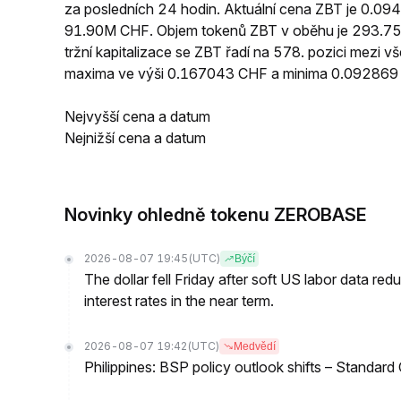
za posledních 24 hodin. Aktuální cena ZBT je 0.0
91.90M CHF. Objem tokenů ZBT v oběhu je 293.75M
tržní kapitalizace se ZBT řadí na 578. pozici mezi
maxima ve výši 0.167043 CHF a minima 0.092869
Nejvyšší cena a datum
Nejnižší cena a datum
Novinky ohledně tokenu ZEROBASE
2026-08-07 19:45
(UTC)
Býčí
The dollar fell Friday after soft US labor data re
interest rates in the near term.
2026-08-07 19:42
(UTC)
Medvědí
Philippines: BSP policy outlook shifts – Standard