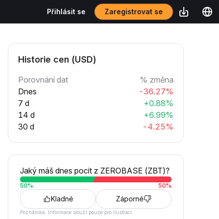
Zaregistrovat se
Přihlásit se
Historie cen (USD)
Porovnání dat
% změna
Dnes
-36.27%
7 d
+0.88%
14 d
+6.99%
30 d
-4.25%
Jaký máš dnes pocit z ZEROBASE (ZBT)?
50
%
50
%
Kladné
Záporné
Poznámka: Informace slouží pouze pro ilustraci.