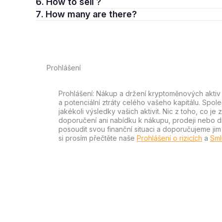
6. How to sell ?
7. How many are there?
Prohlášení
Prohlášení: Nákup a držení kryptoměnových aktiv n
a potenciální ztráty celého vašeho kapitálu. Spo
jakékoli výsledky vašich aktivit. Nic z toho, co j
doporučení ani nabídku k nákupu, prodeji nebo drže
posoudit svou finanční situaci a doporučujeme ji
si prosím přečtěte naše
Prohlášení o rizicích
a
Sml