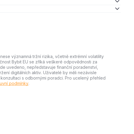
ese významná tržní rizika, včetně extrémní volatility
lečnost Bybit EU se zříká veškeré odpovědnosti za
e zde uvedeno, nepředstavuje finanční poradenství,
ní digitálních aktiv. Uživatelé by měli nezávisle
m konzultaci s odbornými poradci. Pro ucelený přehled
uvní podmínky
.