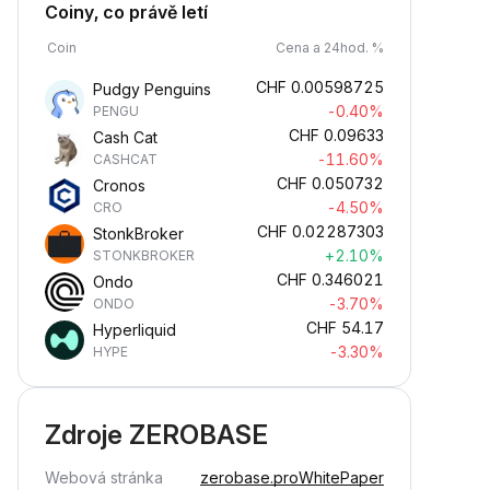
Coiny, co právě letí
Coin
Cena a 24hod. %
CHF
0.00598725
Pudgy Penguins
-0.40%
PENGU
CHF
0.09633
Cash Cat
-11.60%
CASHCAT
CHF
0.050732
Cronos
-4.50%
CRO
CHF
0.02287303
StonkBroker
+2.10%
STONKBROKER
CHF
0.346021
Ondo
-3.70%
ONDO
CHF
54.17
Hyperliquid
-3.30%
HYPE
Zdroje ZEROBASE
Webová stránka
zerobase.pro
WhitePaper