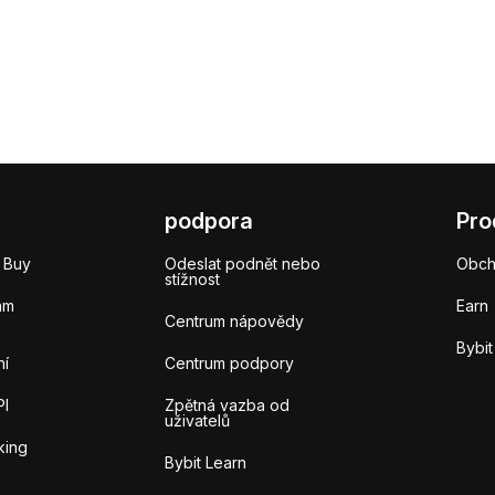
podpora
Pro
 Buy
Odeslat podnět nebo
Obc
stížnost
am
Earn
Centrum nápovědy
Bybit
ní
Centrum podpory
PI
Zpětná vazba od
uživatelů
king
Bybit Learn