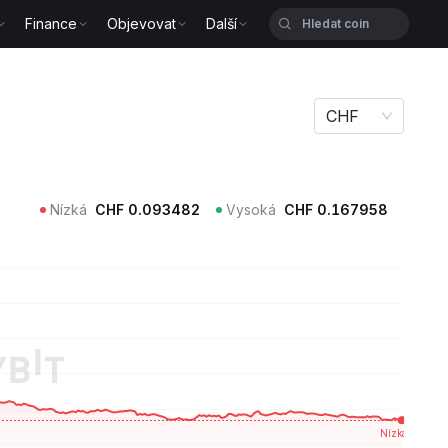
Finance
Objevovat
Další
CHF
Nízká
CHF
0.093482
Vysoká
CHF
0.167958