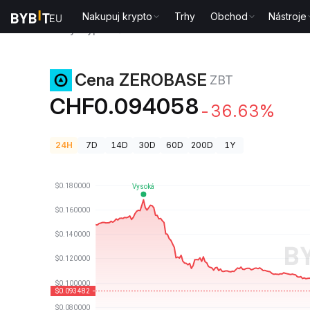
Nakupuj krypto
Trhy
Obchod
Nástroje
Ceny kryptoměn
Cena ZEROBASE ZBT
Cena ZEROBASE
ZBT
CHF0.094058
-36.63%
24H
7D
14D
30D
60D
200D
1Y