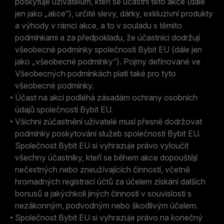
poskytuje uživatelům, kteří se účastní této akce (dále
jen jako „akce“), určité slevy, dárky, exkluzivní produkty
a výhody v rámci akce, a to v souladu s těmito
podmínkami a za předpokladu, že účastníci dodržují
všeobecné podmínky společnosti Bybit EU (dále jen
jako „všeobecné podmínky“). Pojmy definované ve
Všeobecných podmínkách platí také pro tyto
všeobecné podmínky.
Účast na akci podléhá zásadám ochrany osobních
údajů společnosti Bybit EU.
Všichni zúčastnění uživatelé musí přesně dodržovat
podmínky poskytování služeb společnosti Bybit EU.
Společnost Bybit EU si vyhrazuje právo vyloučit
všechny účastníky, kteří se během akce dopouštějí
nečestných nebo zneužívajících činností, včetně
hromadných registrací účtů za účelem získání dalších
bonusů a jakýchkoli jiných činností v souvislosti s
nezákonným, podvodným nebo škodlivým účelem.
Společnost Bybit EU si vyhrazuje právo na konečný