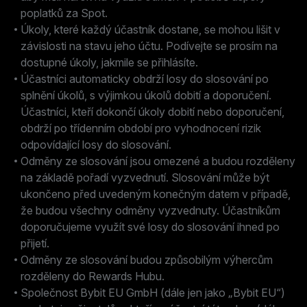
poplatků za Spot.
Úkoly, které každý účastník dostane, se mohou lišit v
závislosti na stavu jeho účtu. Podívejte se prosím na
dostupné úkoly, jakmile se přihlásíte.
Účastníci automaticky obdrží losy do slosování po
splnění úkolů, s výjimkou úkolů dobití a doporučení.
Účastníci, kteří dokončí úkoly dobití nebo doporučení,
obdrží po třídenním období pro vyhodnocení rizik
odpovídající losy do slosování.
Odměny ze slosování jsou omezené a budou rozděleny
na základě pořadí vyzvednutí. Slosování může být
ukončeno před uvedeným konečným datem v případě,
že budou všechny odměny vyzvednuty. Účastníkům
doporučujeme využít své losy do slosování ihned po
přijetí.
Odměny ze slosování budou způsobilým výhercům
rozděleny do Rewards Hubu.
Společnost Bybit EU GmbH (dále jen jako „Bybit EU“)