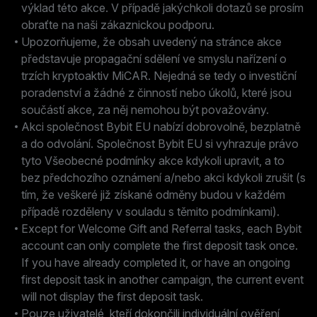
výklad této akce. V případě jakýchkoli dotazů se prosím
obraťte na naši zákaznickou podporu.
Upozorňujeme, že obsah uvedený na stránce akce
představuje propagační sdělení ve smyslu nařízení o
trzích kryptoaktiv MiCAR. Nejedná se tedy o investiční
poradenství a žádné z činností nebo úkolů, které jsou
součástí akce, za něj nemohou být považovány.
Akci společnost Bybit EU nabízí dobrovolně, bezplatně
a do odvolání. Společnost Bybit EU si vyhrazuje právo
tyto Všeobecné podmínky akce kdykoli upravit, a to
bez předchozího oznámení a/nebo akci kdykoli zrušit (s
tím, že veškeré již získané odměny budou v každém
případě rozděleny v souladu s těmito podmínkami).
Except for Welcome Gift and Referral tasks, each Bybit
account can only complete the first deposit task once.
If you have already completed it, or have an ongoing
first deposit task in another campaign, the current event
will not display the first deposit task.
Pouze uživatelé, kteří dokončili individuální ověření