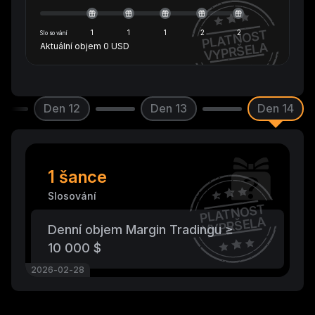
PLATNOST
1
1
1
2
2
Slosování
VYPRŠELA
Aktuální objem
0
USD
Den 12
Den 13
Den 14
1 šance
Slosování
PLATNOST
VYPRŠELA
Denní objem Margin Tradingu ≥
10 000 $
2026-02-28