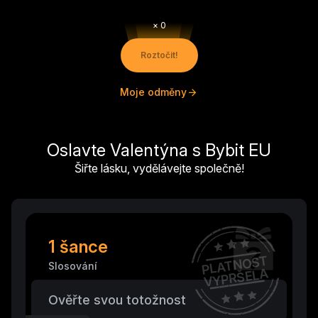
× 0
Roztočit!
Airdrop
Airdrop
Airdr
Moje odměny
Oslavte Valentýna s Bybit EU
Airdrop
Úspora poplatků
Úspora po
Šiřte lásku, vydělávejte společně!
1 šance
PLATNOST
Slosování
VYPRŠELA
Ověřte svou totožnost