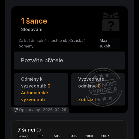
1 šance
Slosování
Za každé splnění těchto úkolů získáš
Max.
odměny.
10krát
Pozvěte přátele
Odměny k
Vyzvednuté
PLATNOST
vyzvednutí:
0
odměny:
0
VYPRŠELA
Automatické
vyzvednutí
Zobrazit
Opakovaný
·
2026-02-28
7 šancí
10K
50K
100K
200K
500K
Celkový objem Margin Tradingu(USD)