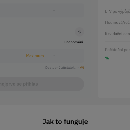
LTV po výpůj
Hodinová/roč
likvidační ce
Financování
Počáteční po
Maximum
%
Dostupný zůstatek: -
nejprve se přihlas
Jak to funguje