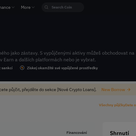
nance
More
iného jako zástavy. S vypůjčenými aktivy můžeš obchodovat na
 v Earn a dalších platformách nebo je vybrat.
z sankcí
Získej okamžité své vypůjčené prostředky
cete půjčit, přejděte do sekce [Nové Crypto Loans].
New Borrow
Všechny půjčky
Data 
Shrnutí
Financování