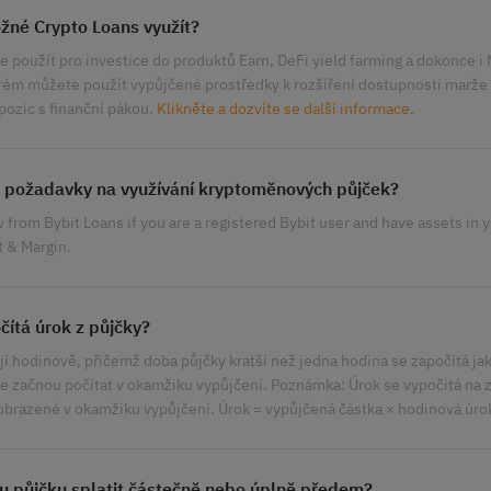
žné Crypto Loans využít?
e použít pro investice do produktů Earn, DeFi yield farming a dokonce i
erém můžete použít vypůjčené prostředky k rozšíření dostupnosti marže 
 pozic s finanční pákou.
Klikněte a dozvíte se další informace
.
 požadavky na využívání kryptoměnových půjček?
from Bybit Loans if you are a registered Bybit user and have assets in 
t & Margin.
čítá úrok z půjčky?
jí hodinově, přičemž doba půjčky kratší než jedna hodina se započítá ja
se začnou počítat v okamžiku vypůjčení. Poznámka: Úrok se vypočítá na 
obrazené v okamžiku vypůjčení. Úrok = vypůjčená částka × hodinová úro
 půjčku splatit částečně nebo úplně předem?