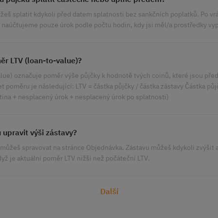
eš splatit kdykoli před datem splatnosti bez sankčních poplatků. Po vr
i naúčtujeme pouze úrok podle počtu hodin, kdy jsi měl/a prostředky vy
ěr LTV (loan-to-value)?
alue) označuje poměr výše půjčky k hodnotě tvých coinů, které jsou p
t poměru je následující: LTV = částka půjčky / částka zástavy Částka půj
tina + nesplacený úrok + nesplacený úrok po splatnosti)
upravit výši zástavy?
 můžeš spravovat na stránce Objednávka. Zástavu můžeš kdykoli zvýšit a
yž je aktuální poměr LTV nižší než počáteční LTV.
Další