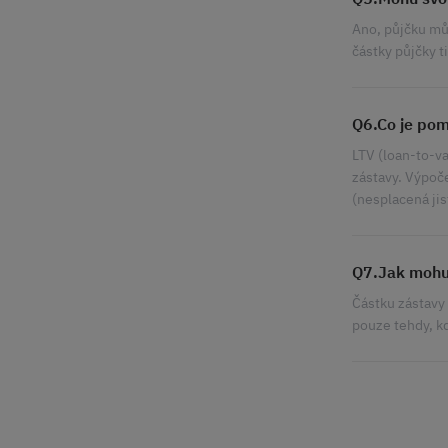
Ano, půjčku můž
částky půjčky t
Q6.Co je pom
LTV (loan-to-v
zástavy. Výpoče
(nesplacená jis
Q7.Jak mohu 
Částku zástavy
pouze tehdy, kd