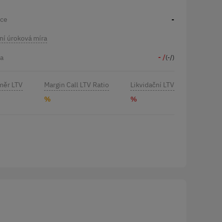
čce
-
ní úroková míra
- /
na
(-
/)
měr LTV
Margin Call LTV Ratio
Likvidační LTV
%
%