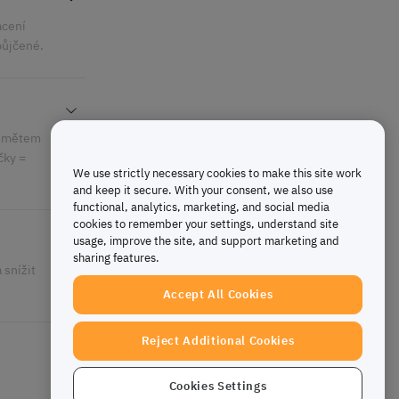
ácení
půjčené.
ředmětem
čky =
We use strictly necessary cookies to make this site work
and keep it secure. With your consent, we also use
functional, analytics, marketing, and social media
cookies to remember your settings, understand site
usage, improve the site, and support marketing and
sharing features.
 snížit
Accept All Cookies
Reject Additional Cookies
Cookies Settings