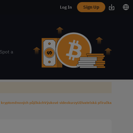
Sign Up
Log In
 Spot a
o kryptoměnových půjčkách
Výukové videokurzy
Uživatelská příručka