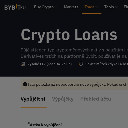
Buy Crypto
Markets
Trade
Tools
Fi
Crypto Loans
Půjč si jeden typ kryptoměnových aktiv s použitím j
Derivatives trzích na platformě Bybit, používat je na
Vysoké LTV (Loan-to-Value)
Splatit můžeš kdykoli a be
Tato položka již nepodporuje nové výpůjčky. Pokud si ch
Vypůjčit si
Výpůjčky
Přehled účtu
Částka k vypůjčení