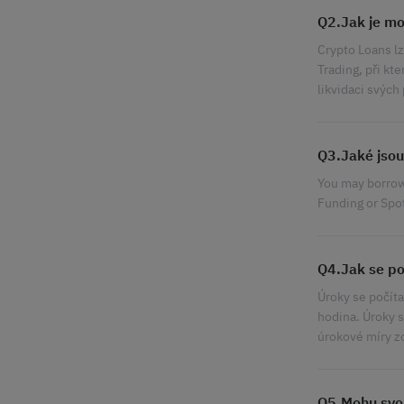
Q2.Jak je mo
Crypto Loans lz
Trading, při kt
likvidaci svých
Q3.Jaké jsou
You may borrow 
Funding or Spo
Q4.Jak se po
Úroky se počíta
hodina. Úroky 
úrokové míry z
Q5.Mohu svou