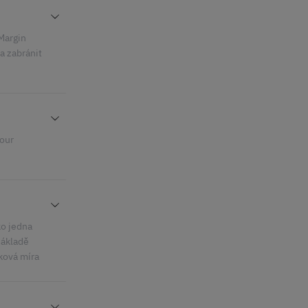
 Margin
a zabránit
your
ko jedna
základě
ková míra