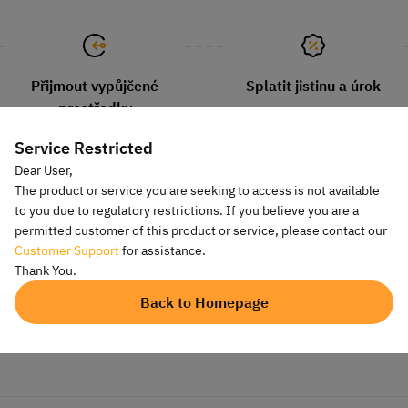
Přijmout vypůjčené
Splatit jistinu a úrok
prostředky
Service Restricted
Dear User,
The product or service you are seeking to access is not available
to you due to regulatory restrictions. If you believe you are a
FAQ
permitted customer of this product or service, please contact our
Customer Support
for assistance.
Thank You.
 Loans využít i pro jiné strategie, jako je arbitráž?
Back to Homepage
e také použít pro pokročilé strategie, jako je kryptoměnová výnosová arb
terá spočívá v nalezení platformy, kde si můžete vypůjčit kryptoměnu s ni
 a půjčit ji s vyšší úrokovou sazbou na jiné platformě.
Klikněte a dozvít