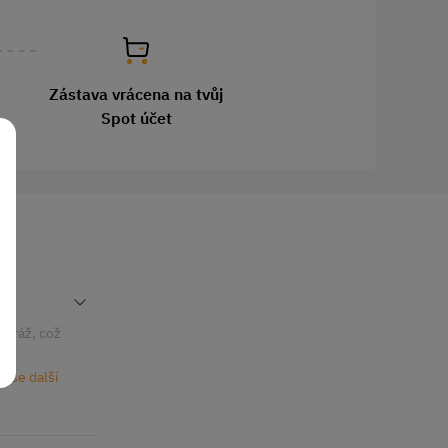
Zástava vrácena na tvůj
Spot účet
itráž, což
žší
e se další