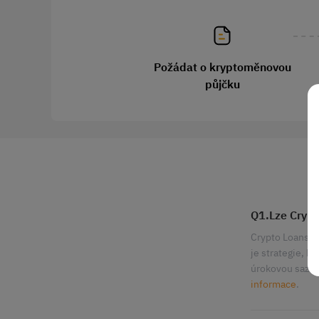
Požádat o kryptoměnovou
půjčku
Q1.Lze Crypto
Crypto Loans lz
je strategie, k
úrokovou sazbou
informace
.