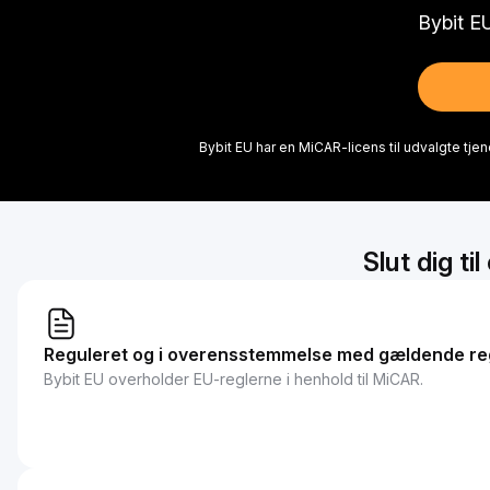
Bybit E
Bybit EU har en MiCAR-licens til udvalgte tje
Slut dig t
Reguleret og i overensstemmelse med gældende re
Bybit EU overholder EU-reglerne i henhold til MiCAR.