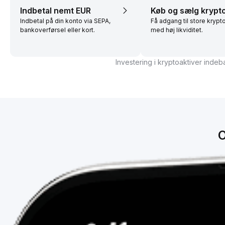
Indbetal nemt EUR
Køb og sælg krypt
Indbetal på din konto via SEPA,
Få adgang til store krypt
bankoverførsel eller kort.
med høj likviditet.
Investering i kryptoaktiver indebæ
O