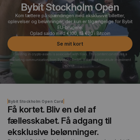
Bybit Stockholm Open
Kom tættere på spændingen med eksklusive billetter,
oplevelser og belønninger, der kun er tilgængelige for Bybit
EU-brugere.
Oplad saldo med €100, få €20 i Bitcoin
Se mit kort
Investing in crypto-assets is associated with risks. This content constitutes a
marketing communication from Bybit EU GmbH. It does not constitute investment
advice.
Bybit Stockholm Open Card
Få kortet. Bliv en del af
fællesskabet. Få adgang til
eksklusive belønninger.