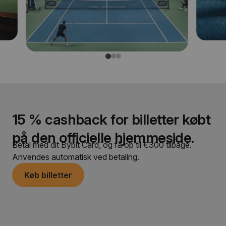
15 % cashback for billetter købt
på den officielle hjemmeside.
Betal med dit Bybit Card, og få op til €300 tilbage.
Anvendes automatisk ved betaling.
Køb billetter