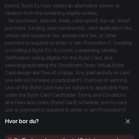
period, Bybit EU may select an alternative winner at
random from the remaining eligible entries.
- No purchase, deposit, trade, card spend, top-up, ticket
purchase, funding, paid membership, card application fee,
virtual card issuance fee, annual card fee, or other
payment is required to enter or win Promotion F. Creating
or holding a Bybit EU Account, completing Identity
Verification, being eligible for the Bybit Card, and
selecting/activating the Stockholm Open Virtual Bybit
Card design are free of charge. Any paid activity or card
use will not increase a participant’s chances of winning.
Use of the Bybit Card may be subject to applicable fees
under the Bybit Card Cardholder Terms and Conditions
and Fees and Limits (Bybit Card) schedule, but no card
use or payment is required to enter or win Promotion F.
- The prize is non-transferable, non-exchangeable, and
Hvor bor du?
cannot be redeemed for cash, crypto-assets, or any
other alternative. Bybit EU may substitute the prize with a