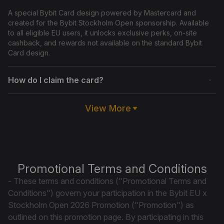
A special Bybit Card design powered by Mastercard and 
created for the Bybit Stockholm Open sponsorship. Available 
to all eligible EU users, it unlocks exclusive perks, on-site 
cashback, and rewards not available on the standard Bybit 
Card design.
How do I claim the card?
Log into your Bybit account, go to the Bybit Card section, and 
View More
select the Stockholm Open design from your Card dashboard. 
It activates instantly, with no physical card or delivery required. 
Add it to your Google or Apple wallet to start .spending.
Promotional Terms and Conditions
- These terms and conditions ("Promotional Terms and
Conditions") govern your participation in the Bybit EU x
Stockholm Open 2026 Promotion ("Promotion") as
outlined on this promotion page. By participating in this