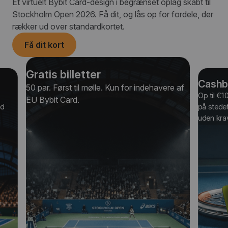
Et virtuelt Bybit Card-design i begrænset oplag skabt til
Stockholm Open 2026. Få dit, og lås op for fordele, der
rækker ud over standardkortet.
Få dit kort
Gratis billetter
Cashb
50 par. Først til mølle. Kun for indehavere af
Op til €1
EU Bybit Card.
ød
på stedet
uden kra