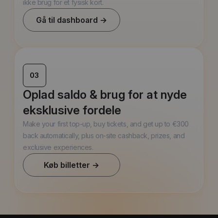
ikke brug for et fysisk kort.
Gå til dashboard →
03
Oplad saldo & brug for at nyde
eksklusive fordele
Make your first top-up, buy tickets, and get up to €300
back automatically, plus on-site cashback, prizes, and
exclusive experiences.
Køb billetter →