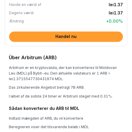
lei1.37
Havde en værdi af
lei1.37
Dagens værdi
+
0.00
%
Ændring
Handel nu
Über Arbitrum (ARB)
Arbitrum er en kryptovaluta, der kan konverteres til Moldovan
Leu (MDL) på Bybit-eu. Den aktuelle valutakurs er 1 ARB =
lei1.3715547730431974 MDL.
Das zirkulierende Angebot beträgt 7B ARB.
I løbet af de sidste 24 timer er Arbitrum steget med 0.31%.
Sådan konverterer du ARB til MDL
Indtast mængden af ARB, du vil konvertere
Beregneren viser det tilsvarende beløb i MDL