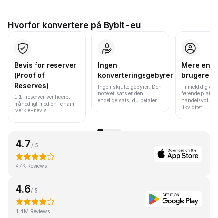
Hvorfor konvertere på Bybit-eu
Bevis for reserver
Ingen
Mere end 
(Proof of
konverteringsgebyrer
brugere
Reserves)
Ingen skjulte gebyrer. Den
Tilmeld dig en 
noteret sats er den
førende platfo
1:1-reserver verificeret
endelige sats, du betaler.
handelsvolume
månedligt med on-chain
likviditet.
Merkle-bevis.
4.7
/ 5
47K Reviews
4.6
/ 5
1.4M Reviews