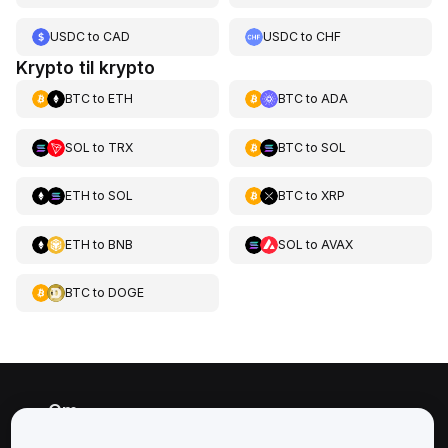
USDC
to
CAD
USDC
to
CHF
Krypto til krypto
BTC
to
ETH
BTC
to
ADA
SOL
to
TRX
BTC
to
SOL
ETH
to
SOL
BTC
to
XRP
ETH
to
BNB
SOL
to
AVAX
BTC
to
DOGE
Om