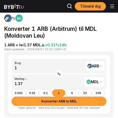
Tilmeld dig
Hjem
ARB to MDL
Konverter 1 ARB (Arbitrum) til MDL
(Moldovan Leu)
1 ARB ≈ lei1.37 MDL
▲
+0.31%
24h
Sidst opdateret
：
2026/08/07 20:20
(
GMT+0
)
Brug
ARB
Modtag ~
MDL
0.001
0.01
0.1
1
5
10
100
Konverter ARB to MDL
Ingen gebyrer · mere end 350 krypto · mere end 40 fiat-valutaer