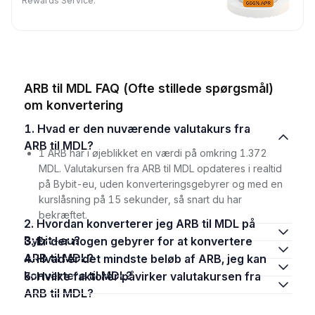
Rewards Service.
ARB til MDL FAQ (Ofte stillede spørgsmål)
om konvertering
1. Hvad er den nuværende valutakurs fra
ARB til MDL?
1 ARB har i øjeblikket en værdi på omkring 1.372
MDL. Valutakursen fra ARB til MDL opdateres i realtid
på Bybit-eu, uden konverteringsgebyrer og med en
kurslåsning på 15 sekunder, så snart du har
bekræftet.
2. Hvordan konverterer jeg ARB til MDL på
Bybit-eu?
3. Er der nogen gebyrer for at konvertere
ARB til MDL?
4. Hvad er det mindste beløb af ARB, jeg kan
konvertere til MDL?
5. Hvilke faktorer påvirker valutakursen fra
ARB til MDL?