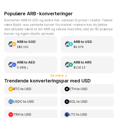
Populære ARB-konverteringer
Konverter ARB til USD og andre fiat-valutaer til priser i realtid. Takket
være Bybit-eus samlede kurser fra market-makere kan du tjekke
den aktuelle værdi af din ARB og veksle med tillid, idet du får præcise
kurser og ingen skjulte spreads.
ARB
to
SGD
ARB
to
USD
S$0.101
$0.079
ARB
to
AED
ARB
to
ARS
د.إ0.289
$118.13
Se mere
↓
Trendende konverteringspar med USD
BTC
to
USD
ETH
to
USD
USDC
to
USD
SOL
to
USD
TRX
to
USD
LTC
to
USD