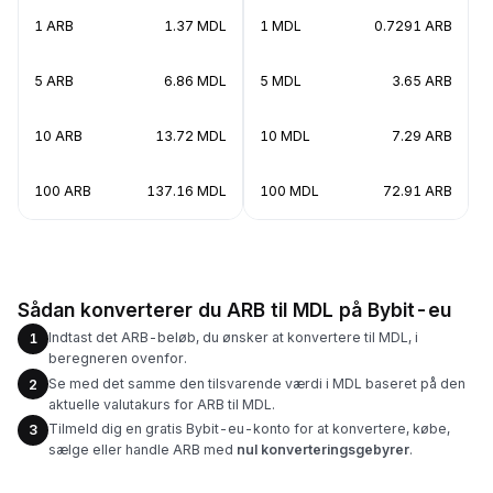
1 ARB
1.37 MDL
1 MDL
0.7291 ARB
5 ARB
6.86 MDL
5 MDL
3.65 ARB
10 ARB
13.72 MDL
10 MDL
7.29 ARB
100 ARB
137.16 MDL
100 MDL
72.91 ARB
Sådan konverterer du ARB til MDL på Bybit-eu
Indtast det ARB-beløb, du ønsker at konvertere til MDL, i
1
beregneren ovenfor.
Se med det samme den tilsvarende værdi i MDL baseret på den
2
aktuelle valutakurs for ARB til MDL.
Tilmeld dig en gratis Bybit-eu-konto for at konvertere, købe,
3
sælge eller handle ARB med
nul konverteringsgebyrer
.