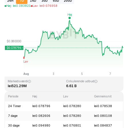
24H
7D
14D
30D
60D
200D
Høj
:
lei
0.083821
Lav
:
lei
0.076958
Sidst opdateret: 2026-08-07, 20:20 GMT+0
All Time High
All Time Low
lei2.39
lei0.070480
Markedsværdi
Cirkulerende udbud
lei521.29M
6.61 B
Periode
Høj
Lav
Gennemsnit
Æ
24 Timer
lei0.078796
lei0.078280
lei0.078538
+
7 dage
lei0.082606
lei0.078280
lei0.080108
+
30 dage
lei0.094980
lei0.076801
lei0.084837
+