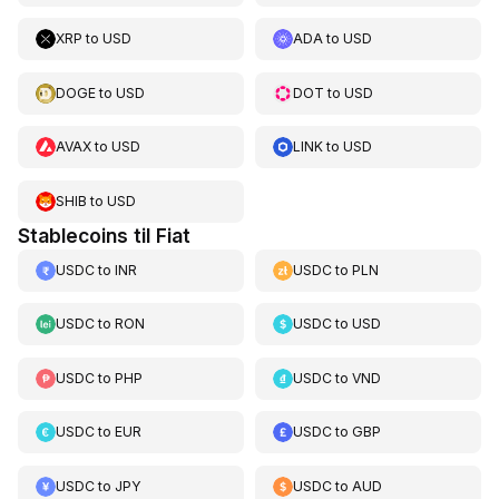
XRP
to
USD
ADA
to
USD
DOGE
to
USD
DOT
to
USD
AVAX
to
USD
LINK
to
USD
SHIB
to
USD
Stablecoins til Fiat
USDC
to
INR
USDC
to
PLN
USDC
to
RON
USDC
to
USD
USDC
to
PHP
USDC
to
VND
USDC
to
EUR
USDC
to
GBP
USDC
to
JPY
USDC
to
AUD