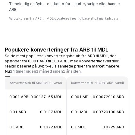
Tilmeld dig en Bybit-eu-konto for at købe, sælge eller handle
ARB
Valutakursen fra ARB til MDL opdateres i realtid baseret på markedsdata.
Populære konverteringer fra ARB til MDL
Se de mest populære konverteringsbeløb fra ARB til MDL, der
spænder fra 0,001 ARB til 100 ARB , med konverteringsværdier i
realtid baseret på Bybit-eu's samlede priser fra market makere.
Nu
24 timer siden
1 måned siden
1 år siden
Konverter ARB til MDL
MDL-værdi
Konverter MDL til ARB
ARB-værdi
0.001 ARB
0.00137155 MDL
0.001 MDL
0.00072910 ARB
0.01 ARB
0.0137 MDL
0.01 MDL
0.00729100 ARB
0.1 ARB
0.1372 MDL
0.1 MDL
0.0729 ARB