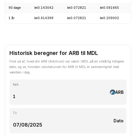
90 dage
lei0.143042
lei0.072821
lei0.091665
-
1 år
lei0.614399
lei0.072821
lei0.209002
-
Historisk beregner for ARB til MDL
Find ud af, hvad din ARB (Arbitrum) var værd i MDL på en vilkårlig tidligere
dato, og se, hvordan valutakursen for ARB til MDL er sammenlignet med
værdien i dag.
Køb
ARB
Til
Dato