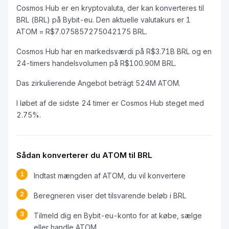
Cosmos Hub er en kryptovaluta, der kan konverteres til
BRL (BRL) på Bybit-eu. Den aktuelle valutakurs er 1
ATOM = R$7.075857275042175 BRL.
Cosmos Hub har en markedsværdi på R$3.71B BRL og en
24-timers handelsvolumen på R$100.90M BRL.
Das zirkulierende Angebot beträgt 524M ATOM.
I løbet af de sidste 24 timer er Cosmos Hub steget med
2.75%.
Sådan konverterer du ATOM til BRL
1
Indtast mængden af ATOM, du vil konvertere
2
Beregneren viser det tilsvarende beløb i BRL
3
Tilmeld dig en Bybit-eu-konto for at købe, sælge
eller handle ATOM