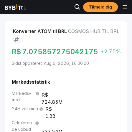
Tilmeld dig
Markeder
Cosmos Hub Pris ATOM
Cosmos Hub to BRL
Konverter ATOM til BRL
COSMOS HUB TIL BRL
R$
7.075857275042175
+2.75%
Sidst opdateret: Aug 6, 2026, 16:00:00
Markedsstatistik
Markedsv
ærdi
724.85M
24H volumen
1.38
Cirkuleren
de udbud
523.54M