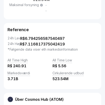
Maksimal forsyning
-
-
Reference
24h Lav
R$
6.794256587540497
24h Høj
R$
7.116817375042419
*Følgende data viser eth markedsinformation
All Time High
All Time Low
R$
240.91
R$
5.56
Markedsværdi
Cirkulerende udbud
3.71B
523.54M
Über Cosmos Hub (ATOM)