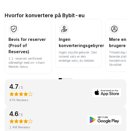
Hvorfor konvertere på Bybit-eu
Bevis for reserver
Ingen
Mere end 
(Proof of
konverteringsgebyrer
brugere
Reserves)
Ingen skjulte gebyrer. Den
Tilmeld dig en 
noteret sats er den
førende platfo
1:1-reserver verificeret
endelige sats, du betaler.
handelsvolume
månedligt med on-chain
likviditet.
Merkle-bevis.
4.7
/ 5
47K Reviews
4.6
/ 5
1.4M Reviews