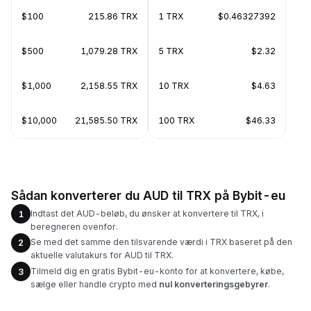
$100
215.86 TRX
1 TRX
$0.46327392
$500
1,079.28 TRX
5 TRX
$2.32
$1,000
2,158.55 TRX
10 TRX
$4.63
$10,000
21,585.50 TRX
100 TRX
$46.33
Sådan konverterer du AUD til TRX på Bybit-eu
Indtast det AUD-beløb, du ønsker at konvertere til TRX, i
1
beregneren ovenfor.
Se med det samme den tilsvarende værdi i TRX baseret på den
2
aktuelle valutakurs for AUD til TRX.
Tilmeld dig en gratis Bybit-eu-konto for at konvertere, købe,
3
sælge eller handle crypto med
nul konverteringsgebyrer
.