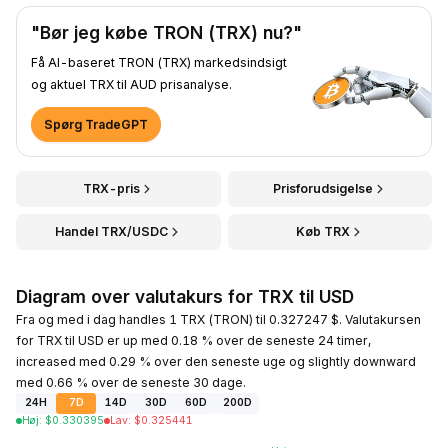
"Bør jeg købe TRON (TRX) nu?"
Få AI-baseret TRON (TRX) markedsindsigt
og aktuel TRX til AUD prisanalyse.
Spørg TradeGPT
TRX-pris
Prisforudsigelse
Handel TRX/USDC
Køb TRX
Diagram over valutakurs for TRX til USD
Fra og med i dag handles 1 TRX (TRON) til 0.327247 $. Valutakursen
for TRX til USD er up med 0.18 % over de seneste 24 timer,
increased med 0.29 % over den seneste uge og slightly downward
med 0.66 % over de seneste 30 dage.
24H
7D
14D
30D
60D
200D
Høj
:
$
0.330395
Lav
:
$
0.325441