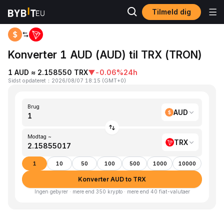
Tilmeld dig
Hjem
AUD to TRX
Konverter 1 AUD (AUD) til TRX (TRON)
1 AUD ≈ 2.158550 TRX
▼
-0.06%
24h
Sidst opdateret
：
2026/08/07 18:15
(
GMT+0
)
Brug
AUD
Modtag ~
TRX
1
10
50
100
500
1000
10000
Konverter AUD to TRX
Ingen gebyrer · mere end 350 krypto · mere end 40 fiat-valutaer