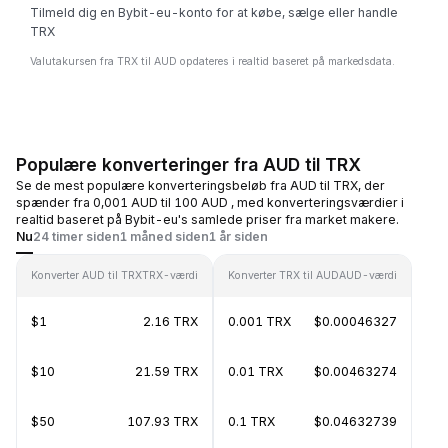
Tilmeld dig en Bybit-eu-konto for at købe, sælge eller handle
TRX
Valutakursen fra TRX til AUD opdateres i realtid baseret på markedsdata.
Populære konverteringer fra AUD til TRX
Se de mest populære konverteringsbeløb fra AUD til TRX, der
spænder fra 0,001 AUD til 100 AUD , med konverteringsværdier i
realtid baseret på Bybit-eu's samlede priser fra market makere.
Nu
24 timer siden
1 måned siden
1 år siden
Konverter AUD til TRX
TRX-værdi
Konverter TRX til AUD
AUD-værdi
$1
2.16 TRX
0.001 TRX
$0.00046327
$10
21.59 TRX
0.01 TRX
$0.00463274
$50
107.93 TRX
0.1 TRX
$0.04632739