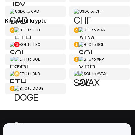
USDC
to
CAD
USDC
to
CHF
Krypto til krypto
BTC
to
ETH
BTC
to
ADA
SOL
to
TRX
BTC
to
SOL
ETH
to
SOL
BTC
to
XRP
ETH
to
BNB
SOL
to
AVAX
BTC
to
DOGE
Om