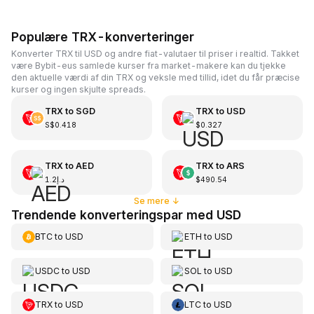
Populære TRX-konverteringer
Konverter TRX til USD og andre fiat-valutaer til priser i realtid. Takket
være Bybit-eus samlede kurser fra market-makere kan du tjekke
den aktuelle værdi af din TRX og veksle med tillid, idet du får præcise
kurser og ingen skjulte spreads.
TRX
to
SGD
TRX
to
USD
S$0.418
$0.327
TRX
to
AED
TRX
to
ARS
د.إ1.2
$490.54
Se mere
↓
Trendende konverteringspar med USD
BTC
to
USD
ETH
to
USD
USDC
to
USD
SOL
to
USD
TRX
to
USD
LTC
to
USD