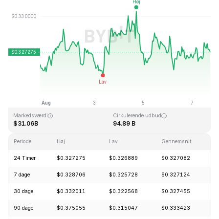
Sidst opdateret: 2026-08-07, 18:15 GMT+0
All Time High
All Time Low
$0.431288
$0.001804
Markedsværdi
Cirkulerende udbud
$31.06B
94.89 B
Periode
Høj
Lav
Gennemsnit
Æ
24 Timer
$0.327275
$0.326889
$0.327082
+
7 dage
$0.328706
$0.325728
$0.327124
+
30 dage
$0.332011
$0.322568
$0.327455
-
90 dage
$0.375055
$0.315047
$0.333423
+