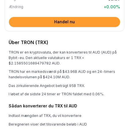
+
0.00
%
Ændring
Handel nu
Über TRON (TRX)
TRON er en kryptovaluta, der kan konverteres til AUD (AUD) på
Bybit-eu. Den aktuelle valutakurs er 1 TRX =
$2.1585501689479782 AUD.
TRON har en markedsværdi på $43.96B AUD og en 24-timers
handelsvolumen på $424.10M AUD.
Das zirkulierende Angebot beträgt 95B TRX.
I løbet af de sidste 24 timer er TRON faldet med 0.06%.
Sådan konverterer du TRX til AUD
Indtast mængden af TRX, du vil konvertere
Beregneren viser det tilsvarende beløb i AUD