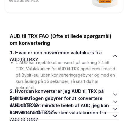
Rewards Service.
AUD til TRX FAQ (Ofte stillede spørgsmål)
om konvertering
1. Hvad er den nuværende valutakurs fra
AUD til TRX?
1 AUD har i øjeblikket en værdi på omkring 2.159
TRX. Valutakursen fra AUD til TRX opdateres i realtid
på Bybit-eu, uden konverteringsgebyrer og med en
kurslåsning på 15 sekunder, så snart du har
bekræftet.
2. Hvordan konverterer jeg AUD til TRX på
Bybit-eu?
3. Er der nogen gebyrer for at konvertere
AUD til TRX?
4. Hvad er det mindste beløb af AUD, jeg kan
konvertere til TRX?
5. Hvilke faktorer påvirker valutakursen fra
AUD til TRX?