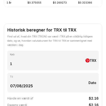
1 år
$0.375055
$0.269273
$0.315366
-
Historisk beregner for TRX til TRX
Find ud af, hvad din TRX (TRON) var værd i TRX på en vilkårlig tidligere
dato, og se, hvordan valutakursen for TRX til TRX er sammenlignet med
værdien i dag.
Køb
TRX
Til
Dato
$2.16
Havde en værdi af
$2.16
Dagens værdi