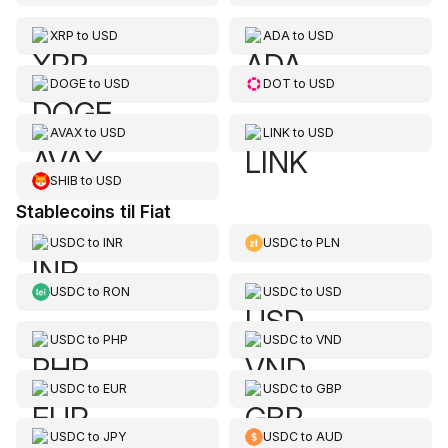
XRP
to
USD
ADA
to
USD
DOGE
to
USD
DOT
to
USD
AVAX
to
USD
LINK
to
USD
SHIB
to
USD
Stablecoins til Fiat
USDC
to
INR
USDC
to
PLN
USDC
to
RON
USDC
to
USD
USDC
to
PHP
USDC
to
VND
USDC
to
EUR
USDC
to
GBP
USDC
to
JPY
USDC
to
AUD