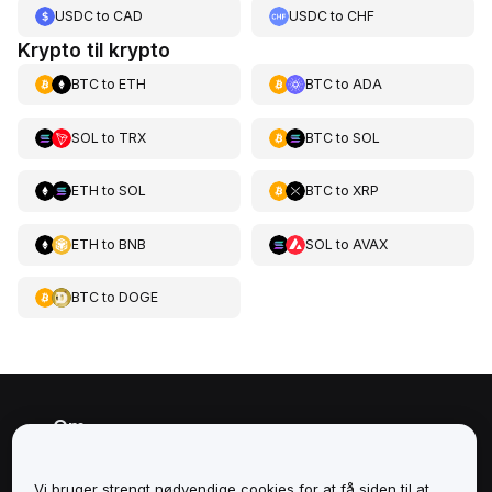
USDC
to
CAD
USDC
to
CHF
Krypto til krypto
BTC
to
ETH
BTC
to
ADA
SOL
to
TRX
BTC
to
SOL
ETH
to
SOL
BTC
to
XRP
ETH
to
BNB
SOL
to
AVAX
BTC
to
DOGE
Om
Tjenester
Vi bruger strengt nødvendige cookies for at få siden til at