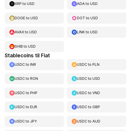
XRP
to
USD
ADA
to
USD
DOGE
to
USD
DOT
to
USD
AVAX
to
USD
LINK
to
USD
SHIB
to
USD
Stablecoins til Fiat
USDC
to
INR
USDC
to
PLN
USDC
to
RON
USDC
to
USD
USDC
to
PHP
USDC
to
VND
USDC
to
EUR
USDC
to
GBP
USDC
to
JPY
USDC
to
AUD