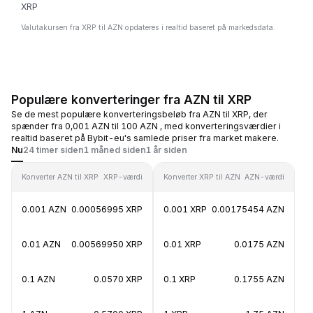
XRP
Valutakursen fra XRP til AZN opdateres i realtid baseret på markedsdata.
Populære konverteringer fra AZN til XRP
Se de mest populære konverteringsbeløb fra AZN til XRP, der
spænder fra 0,001 AZN til 100 AZN , med konverteringsværdier i
realtid baseret på Bybit-eu's samlede priser fra market makere.
Nu
24 timer siden
1 måned siden
1 år siden
Konverter AZN til XRP
XRP-værdi
Konverter XRP til AZN
AZN-værdi
0.001 AZN
0.00056995 XRP
0.001 XRP
0.00175454 AZN
0.01 AZN
0.00569950 XRP
0.01 XRP
0.0175 AZN
0.1 AZN
0.0570 XRP
0.1 XRP
0.1755 AZN