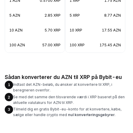
1 AZN
0.5700 XRP
1 XRP
1.75 AZN
5 AZN
2.85 XRP
5 XRP
8.77 AZN
10 AZN
5.70 XRP
10 XRP
17.55 AZN
100 AZN
57.00 XRP
100 XRP
175.45 AZN
Sådan konverterer du AZN til XRP på Bybit-eu
Indtast det AZN-beløb, du ønsker at konvertere til XRP, i
1
beregneren ovenfor.
Se med det samme den tilsvarende værdi i XRP baseret på den
2
aktuelle valutakurs for AZN til XRP.
Tilmeld dig en gratis Bybit-eu-konto for at konvertere, købe,
3
sælge eller handle crypto med
nul konverteringsgebyrer
.