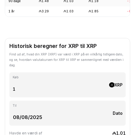
90 dage
₼1.48
₼1.03
₼1.18
-10.
1 år
₼3.29
₼1.03
₼1.85
-68.
Historisk beregner for XRP til XRP
Find ud af, hvad din XRP (XRP) var værd i XRP på en vilkårlig tidligere dato,
og se, hvordan valutakursen for XRP til XRP er sammenlignet med værdien i
dag.
Køb
XRP
Til
Dato
₼1.01
Havde en værdi af