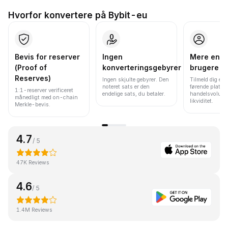
Hvorfor konvertere på Bybit-eu
Bevis for reserver
Ingen
Mere end 
(Proof of
konverteringsgebyrer
brugere
Reserves)
Ingen skjulte gebyrer. Den
Tilmeld dig en 
noteret sats er den
førende platfo
1:1-reserver verificeret
endelige sats, du betaler.
handelsvolume
månedligt med on-chain
likviditet.
Merkle-bevis.
4.7
/ 5
47K Reviews
4.6
/ 5
1.4M Reviews