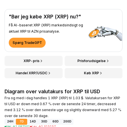
"Bør jeg købe XRP (XRP) nu?"
Få AI-baseret XRP (XRP) markedsindsigt og
aktuel XRP til AZN prisanalyse.
Spørg TradeGPT
XRP-pris
Prisforudsigelse
Handel XRP/USDC
Køb XRP
Diagram over valutakurs for XRP til USD
Fra og med i dag handles 1 XRP (XRP) til 1.03 $. Valutakursen for XRP
til USD er down med 0.67 % over de seneste 24 timer, decreased
med 3.12 % over den seneste uge og slightly downward med 5.27 %
over de seneste 30 dage.
24H
7D
14D
30D
60D
200D
Høj
:
₼
1.087501
Lav
:
₼
1.015157