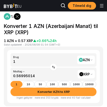
Tilmeld dig
Hjem
AZN to XRP
Konverter 1 AZN (Azerbaijani Manat) til
XRP (XRP)
1 AZN ≈ 0.57 XRP
▲
+0.66%
24h
Sidst opdateret
：
2026/08/08 01:54
(
GMT+0
)
Brug
AZN
Modtag ~
XRP
1
10
50
100
500
1000
10000
Konverter AZN to XRP
Ingen gebyrer · mere end 350 krypto · mere end 40 fiat-valutaer