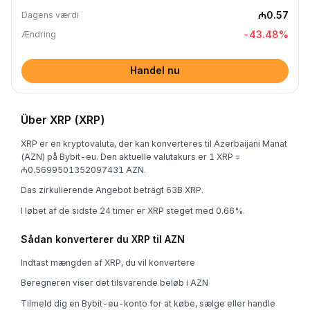
₼0.57
Dagens værdi
-43.48
%
Ændring
Handel nu
Über XRP (XRP)
XRP er en kryptovaluta, der kan konverteres til Azerbaijani Manat
(AZN) på Bybit-eu. Den aktuelle valutakurs er 1 XRP =
₼0.5699501352097431 AZN.
Das zirkulierende Angebot beträgt 63B XRP.
I løbet af de sidste 24 timer er XRP steget med 0.66%.
Sådan konverterer du XRP til AZN
Indtast mængden af XRP, du vil konvertere
Beregneren viser det tilsvarende beløb i AZN
Tilmeld dig en Bybit-eu-konto for at købe, sælge eller handle