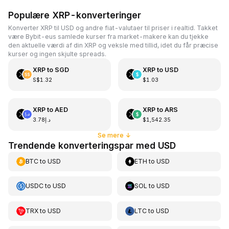
Populære XRP-konverteringer
Konverter XRP til USD og andre fiat-valutaer til priser i realtid. Takket
være Bybit-eus samlede kurser fra market-makere kan du tjekke
den aktuelle værdi af din XRP og veksle med tillid, idet du får præcise
kurser og ingen skjulte spreads.
XRP
to
SGD
XRP
to
USD
S$1.32
$1.03
XRP
to
AED
XRP
to
ARS
د.إ3.78
$1,542.35
Se mere
↓
Trendende konverteringspar med USD
BTC
to
USD
ETH
to
USD
USDC
to
USD
SOL
to
USD
TRX
to
USD
LTC
to
USD