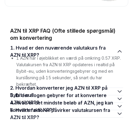
AZN til XRP FAQ (Ofte stillede spørgsmål)
om konvertering
1. Hvad er den nuværende valutakurs fra
AZN til XRP?
1 AZN har i øjeblikket en værdi på omkring 0.57 XRP.
Valutakursen fra AZN til XRP opdateres i realtid på
Bybit-eu, uden konverteringsgebyrer og med en
kurslåsning på 15 sekunder, så snart du har
bekræftet.
2. Hvordan konverterer jeg AZN til XRP på
Bybit-eu?
3. Er der nogen gebyrer for at konvertere
AZN til XRP?
4. Hvad er det mindste beløb af AZN, jeg kan
konvertere til XRP?
5. Hvilke faktorer påvirker valutakursen fra
AZN til XRP?