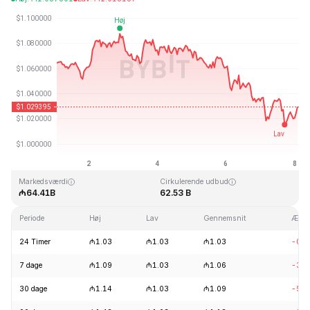
Sidst opdateret: 2026-08-08, 01:54 GMT+0
All Time High
All Time Low
₼3.65
₼0.002686
Markedsværdi
Cirkulerende udbud
₼64.41B
62.53 B
Periode
Høj
Lav
Gennemsnit
Ændr
24 Timer
₼1.03
₼1.03
₼1.03
-0.6
7 dage
₼1.09
₼1.03
₼1.06
-3.1
30 dage
₼1.14
₼1.03
₼1.09
-5.2