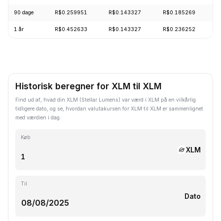
90 dage
R$0.259951
R$0.143327
R$0.185269
-
1 år
R$0.452633
R$0.143327
R$0.236252
-
Historisk beregner for XLM til XLM
Find ud af, hvad din XLM (Stellar Lumens) var værd i XLM på en vilkårlig
tidligere dato, og se, hvordan valutakursen for XLM til XLM er sammenlignet
med værdien i dag.
Køb
XLM
Til
Dato