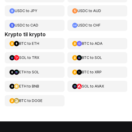
USDC
to
JPY
USDC
to
AUD
USDC
to
CAD
USDC
to
CHF
Krypto til krypto
BTC
to
ETH
BTC
to
ADA
SOL
to
TRX
BTC
to
SOL
ETH
to
SOL
BTC
to
XRP
ETH
to
BNB
SOL
to
AVAX
BTC
to
DOGE