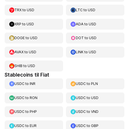
TRX
to
USD
LTC
to
USD
XRP
to
USD
ADA
to
USD
DOGE
to
USD
DOT
to
USD
AVAX
to
USD
LINK
to
USD
SHIB
to
USD
Stablecoins til Fiat
USDC
to
INR
USDC
to
PLN
USDC
to
RON
USDC
to
USD
USDC
to
PHP
USDC
to
VND
USDC
to
EUR
USDC
to
GBP