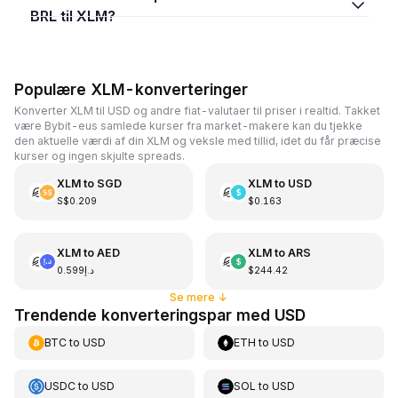
BRL til XLM?
Populære XLM-konverteringer
Konverter XLM til USD og andre fiat-valutaer til priser i realtid. Takket
være Bybit-eus samlede kurser fra market-makere kan du tjekke
den aktuelle værdi af din XLM og veksle med tillid, idet du får præcise
kurser og ingen skjulte spreads.
XLM
to
SGD
XLM
to
USD
S$0.209
$0.163
XLM
to
AED
XLM
to
ARS
د.إ0.599
$244.42
Se mere
↓
Trendende konverteringspar med USD
BTC
to
USD
ETH
to
USD
USDC
to
USD
SOL
to
USD