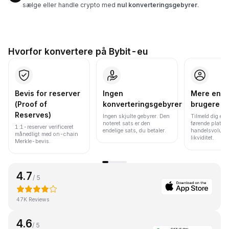
sælge eller handle crypto med
nul konverteringsgebyrer
.
Hvorfor konvertere på Bybit-eu
Bevis for reserver
Ingen
Mere end 
(Proof of
konverteringsgebyrer
brugere
Reserves)
Ingen skjulte gebyrer. Den
Tilmeld dig en 
noteret sats er den
førende platfo
1:1-reserver verificeret
endelige sats, du betaler.
handelsvolume
månedligt med on-chain
likviditet.
Merkle-bevis.
4.7
/ 5
47K Reviews
4.6
/ 5