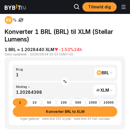
Tilmeld dig
Hjem
BRL to XLM
Konverter 1 BRL (BRL) til XLM (Stellar
Lumens)
1 BRL ≈ 1.2028440 XLM
▼
-1.53%
24h
Sidst opdateret
：
2026/08/08 05:03
(
GMT+0
)
Brug
BRL
Modtag ~
XLM
1
10
50
100
500
1000
10000
Konverter BRL to XLM
Ingen gebyrer · mere end 350 krypto · mere end 40 fiat-valutaer