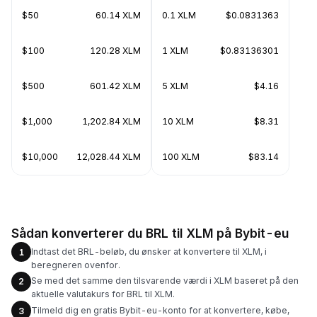
$50
60.14 XLM
0.1 XLM
$0.0831363
$100
120.28 XLM
1 XLM
$0.83136301
$500
601.42 XLM
5 XLM
$4.16
$1,000
1,202.84 XLM
10 XLM
$8.31
$10,000
12,028.44 XLM
100 XLM
$83.14
Sådan konverterer du BRL til XLM på Bybit-eu
Indtast det BRL-beløb, du ønsker at konvertere til XLM, i
1
beregneren ovenfor.
Se med det samme den tilsvarende værdi i XLM baseret på den
2
aktuelle valutakurs for BRL til XLM.
Tilmeld dig en gratis Bybit-eu-konto for at konvertere, købe,
3