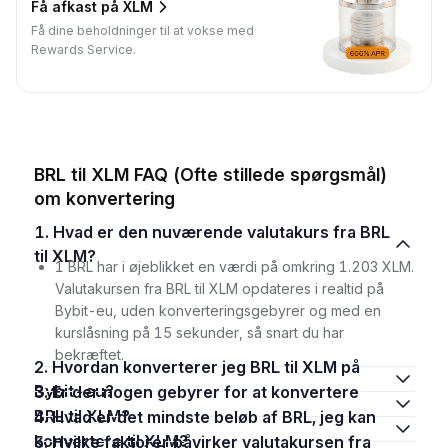
Få afkast på XLM
Få dine beholdninger til at vokse med
Rewards Service.
BRL til XLM FAQ (Ofte stillede spørgsmål)
om konvertering
1. Hvad er den nuværende valutakurs fra BRL
til XLM?
1 BRL har i øjeblikket en værdi på omkring 1.203 XLM.
Valutakursen fra BRL til XLM opdateres i realtid på
Bybit-eu, uden konverteringsgebyrer og med en
kurslåsning på 15 sekunder, så snart du har
bekræftet.
2. Hvordan konverterer jeg BRL til XLM på
Bybit-eu?
3. Er der nogen gebyrer for at konvertere
BRL til XLM?
4. Hvad er det mindste beløb af BRL, jeg kan
konvertere til XLM?
5. Hvilke faktorer påvirker valutakursen fra