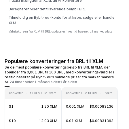
Indtast mængden af XLM, du vil konvertere
Beregneren viser det tilsvarende beløb i BRL
Tilmeld dig en Bybit-eu-konto for at købe, sælge eller handle
XLM
Valutakursen fra XLM til BRL opdateres i realtid baseret på markedsdata.
Populære konverteringer fra BRL til XLM
Se de mest populære konverteringsbeløb fra BRL til XLM, der
spænder fra 0,001 BRL til 100 BRL , med konverteringsværdier i
realtid baseret på Bybit-eu's samlede priser fra market makere.
Nu
24 timer siden
1 måned siden
1 år siden
Konverter BRL til XLM
XLM-værdi
Konverter XLM til BRL
BRL-værdi
$1
1.20 XLM
0.001 XLM
$0.00083136
$10
12.03 XLM
0.01 XLM
$0.00831363