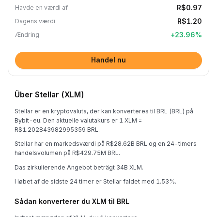
R$0.97
Havde en værdi af
R$1.20
Dagens værdi
+
23.96
%
Ændring
Handel nu
Über Stellar (XLM)
Stellar er en kryptovaluta, der kan konverteres til BRL (BRL) på
Bybit-eu. Den aktuelle valutakurs er 1 XLM =
R$1.202843982995359 BRL.
Stellar har en markedsværdi på R$28.62B BRL og en 24-timers
handelsvolumen på R$429.75M BRL.
Das zirkulierende Angebot beträgt 34B XLM.
I løbet af de sidste 24 timer er Stellar faldet med 1.53%.
Sådan konverterer du XLM til BRL