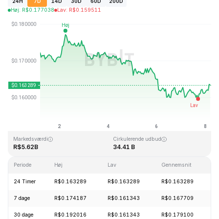
24H
7D
14D
30D
60D
200D
Høj
:
R$
0.177038
Lav
:
R$
0.159511
Sidst opdateret: 2026-08-08, 05:03 GMT+0
All Time High
All Time Low
R$0.875563
R$0.000476
Markedsværdi
Cirkulerende udbud
R$5.62B
34.41 B
Periode
Høj
Lav
Gennemsnit
Æ
24 Timer
R$0.163289
R$0.163289
R$0.163289
+
7 dage
R$0.174187
R$0.161343
R$0.167709
-
30 dage
R$0.192016
R$0.161343
R$0.179100
-