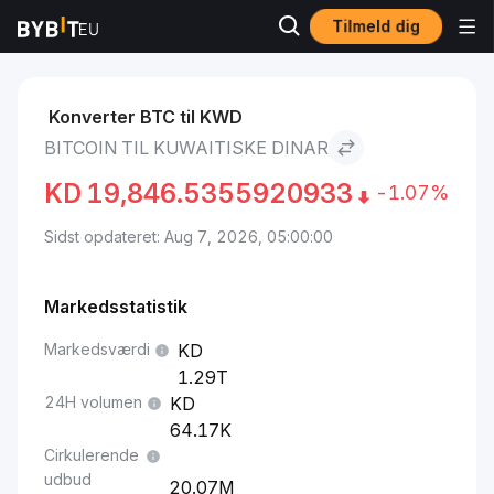
Tilmeld dig
Markeder
Bitcoin Pris BTC
Bitcoin to Kuwaitiske dinar
Konverter BTC til KWD
BITCOIN TIL KUWAITISKE DINAR
KD
19,846.5355920933
-1.07%
Sidst opdateret: Aug 7, 2026, 05:00:00
Markedsstatistik
Markedsværdi
1.29T
24H volumen
64.17K
Cirkulerende
udbud
20.07M