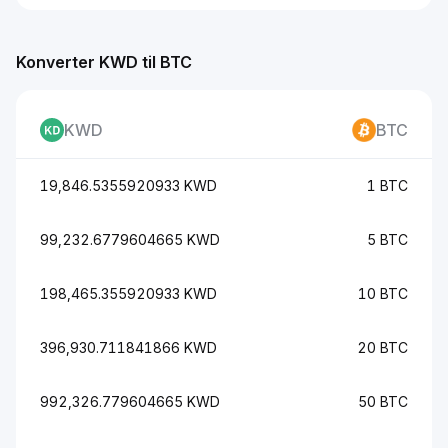
Konverter KWD til BTC
KWD
BTC
19,846.5355920933 KWD
1 BTC
99,232.6779604665 KWD
5 BTC
198,465.355920933 KWD
10 BTC
396,930.711841866 KWD
20 BTC
992,326.779604665 KWD
50 BTC