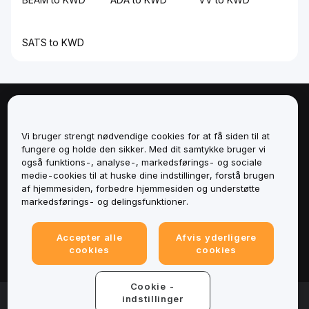
SATS to KWD
Om
Vi bruger strengt nødvendige cookies for at få siden til at
Tjenester
fungere og holde den sikker. Med dit samtykke bruger vi
også funktions-, analyse-, markedsførings- og sociale
medie-cookies til at huske dine indstillinger, forstå brugen
Support
af hjemmesiden, forbedre hjemmesiden og understøtte
markedsførings- og delingsfunktioner.
Produkter
Accepter alle
Afvis yderligere
Juridisk
cookies
cookies
Cookie -
© 2025-2026 Bybit.eu. All rights reserved.
indstillinger