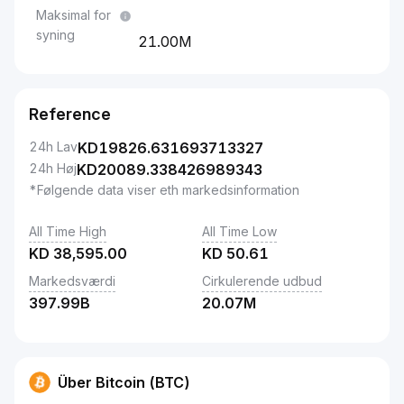
Maksimal for
syning
21.00M
Reference
24h Lav
KD
19826.631693713327
24h Høj
KD
20089.338426989343
*Følgende data viser eth markedsinformation
All Time High
All Time Low
KD
38,595.00
KD
50.61
Markedsværdi
Cirkulerende udbud
397.99B
20.07M
Über Bitcoin (BTC)