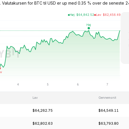
 $. Valutakursen for BTC til USD er up med 0.35 % over de seneste
Høj
:
$
64,842.52
Lav
:
$
62,456.49
Lav
Gennemsnit
$64,262.75
$64,549.11
$62,802.63
$63,793.80