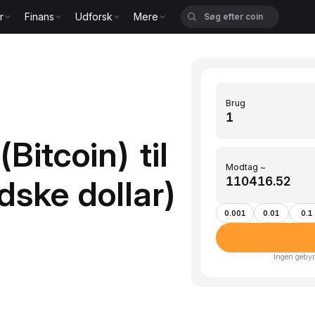
r
Finans
Udforsk
Mere
Brug
Bitcoin) til
Modtag ~
ske dollar)
0.001
0.01
0.1
Ingen gebyr