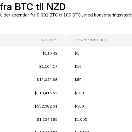
fra BTC til NZD
 der spænder fra 0,001 BTC til 100 BTC , med konverteringsværdier
NZD-værdi
Konverter NZD til BTC
$110.42
$1
$1,104.17
$10
$11,041.65
$50
$110,416.52
$100
$552,082.61
$500
$1,104,165
$1,000