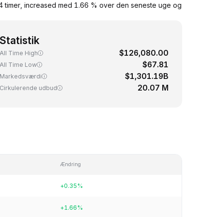
 24 timer, increased med 1.66 % over den seneste uge og
Statistik
$126,080.00
All Time High
$67.81
All Time Low
$1,301.19B
Markedsværdi
20.07 M
Cirkulerende udbud
Ændring
+0.35%
+1.66%