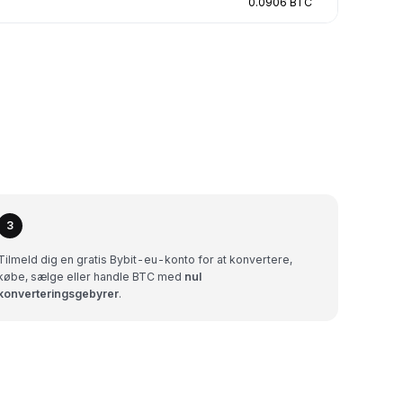
0.0906 BTC
3
Tilmeld dig en gratis Bybit-eu-konto for at konvertere,
købe, sælge eller handle BTC med
nul
konverteringsgebyrer
.