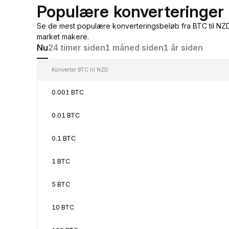
Populære konverteringer 
Se de mest populære konverteringsbeløb fra BTC til NZD,
market makere.
Nu
24 timer siden
1 måned siden
1 år siden
Konverter BTC til NZD
0.001 BTC
0.01 BTC
0.1 BTC
1 BTC
5 BTC
10 BTC