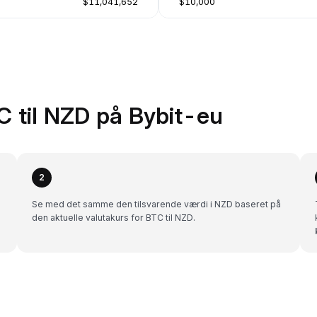
$11,041,652
$10,000
C til NZD på Bybit-eu
2
Se med det samme den tilsvarende værdi i NZD baseret på
den aktuelle valutakurs for BTC til NZD.