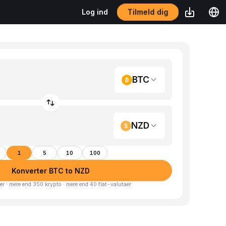
Tilmeld dig
Log ind
BTC
NZD
1
5
10
100
Konverter BTC to NZD
er · mere end 350 krypto · mere end 40 fiat-valutaer