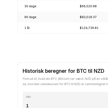
30 dage
$66,520.98
90 dage
$82,018.37
1 år
$124,739.81
Historisk beregner for BTC til NZD
Find ud af, hvad din BTC (Bitcoin) var værd i NZD på en vilkår
se, hvordan valutakursen for BTC til NZD er sammenlignet 
Køb