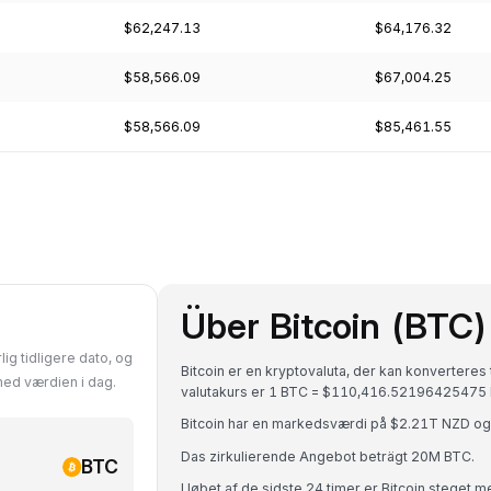
$62,247.13
$64,176.32
$58,566.09
$67,004.25
$58,566.09
$85,461.55
Über Bitcoin (BTC)
lig tidligere dato, og
Bitcoin er en kryptovaluta, der kan konverteres
med værdien i dag.
valutakurs er 1 BTC = $110,416.52196425475
Bitcoin har en markedsværdi på $2.21T NZD o
Das zirkulierende Angebot beträgt 20M BTC.
BTC
I løbet af de sidste 24 timer er Bitcoin steget 