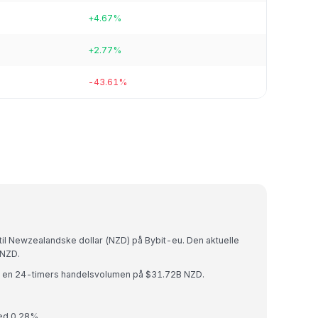
+4.67%
+2.77%
-43.61%
 til Newzealandske dollar (NZD) på Bybit-eu. Den aktuelle
 NZD.
g en 24-timers handelsvolumen på $31.72B NZD.
med 0.28%.