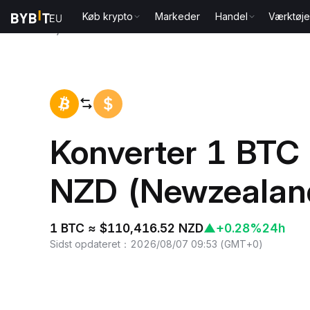
Køb krypto
Markeder
Handel
Værktøje
Hjem
BTC to NZD
Konverter 1 BTC (
NZD (Newzealand
1 BTC ≈ $110,416.52 NZD
▲
+0.28%
24h
Sidst opdateret
：
2026/08/07 09:53
(
GMT+0
)