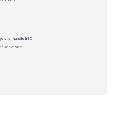
D
ge eller handle BTC
t på markedsdata.