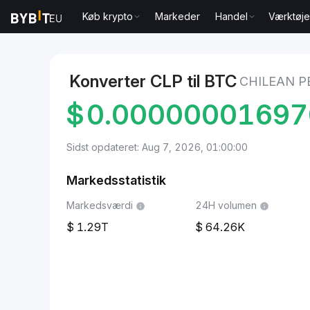
Køb krypto
Markeder
Handel
Værktøje
Markeder
Bitcoin Pris BTC
Chilean Peso to Bitcoin
Konverter CLP til BTC
CHILEAN P
$
0.0000000169
Sidst opdateret: Aug 7, 2026, 01:00:00
Markedsstatistik
Markedsværdi
24H volumen
1.29T
64.26K