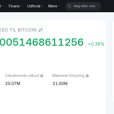
r
Finans
Udforsk
Mere
ESO TIL BITCOIN
70051468611256
+0.39%
Cirkulerende udbud
Maksimal forsyning
20.07M
21.00M