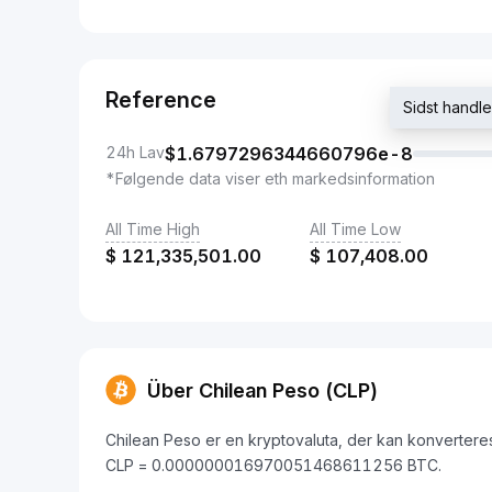
Reference
Sidst hand
24h Lav
$
1.6797296344660796e-8
*Følgende data viser eth markedsinformation
All Time High
All Time Low
$
121,335,501.00
$
107,408.00
Über Chilean Peso (CLP)
Chilean Peso er en kryptovaluta, der kan konverteres 
CLP = 0.000000016970051468611256 BTC.