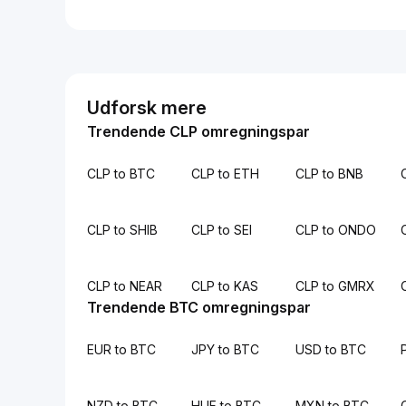
Udforsk mere
Trendende CLP omregningspar
CLP to BTC
CLP to ETH
CLP to BNB
CLP to SHIB
CLP to SEI
CLP to ONDO
CLP to NEAR
CLP to KAS
CLP to GMRX
Trendende BTC omregningspar
EUR to BTC
JPY to BTC
USD to BTC
NZD to BTC
HUF to BTC
MXN to BTC