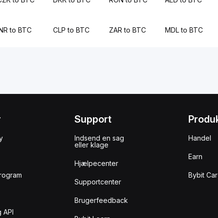
INR to BTC
CLP to BTC
ZAR to BTC
MDL to BTC
r
Support
Produ
y
Indsend en sag
Handel
eller klage
Earn
Hjælpecenter
rogram
Bybit Ca
Supportcenter
Brugerfeedback
 API