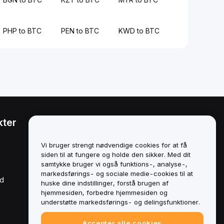
PHP to BTC
PEN to BTC
KWD to BTC
kter
Juridisk
Politik om
Vi bruger strengt nødvendige cookies for at få
interessekonflikter
siden til at fungere og holde den sikker. Med dit
samtykke bruger vi også funktions-, analyse-,
Oversigt over politikken for
markedsførings- og sociale medie-cookies til at
opbevaring og
rd
administration
huske dine indstillinger, forstå brugen af
hjemmesiden, forbedre hjemmesiden og
ESG-oplysninger
understøtte markedsførings- og delingsfunktioner.
Crypto-Asset White Papers
Accepter alle cookies