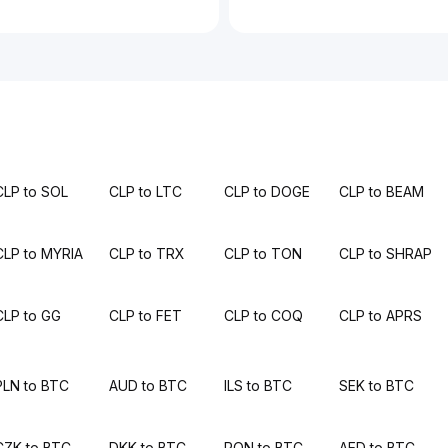
CLP to SOL
CLP to LTC
CLP to DOGE
CLP to BEAM
CLP to MYRIA
CLP to TRX
CLP to TON
CLP to SHRAP
CLP to GG
CLP to FET
CLP to COQ
CLP to APRS
PLN to BTC
AUD to BTC
ILS to BTC
SEK to BTC
CZK to BTC
DKK to BTC
RON to BTC
AED to BTC