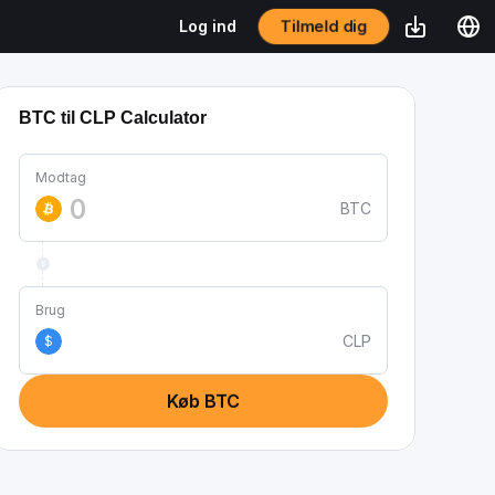
Tilmeld dig
Log ind
BTC til CLP Calculator
Modtag
BTC
Brug
CLP
$
Køb BTC