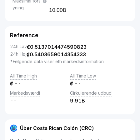
Maksimal fors
yning
10.00B
Reference
24h Lav
₡
0.5137014474590823
24h Høj
₡
0.5403659014354333
*Følgende data viser eth markedsinformation
All Time High
All Time Low
₡
--
₡
--
Markedsværdi
Cirkulerende udbud
--
9.91B
Über Costa Rican Colón (CRC)