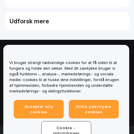
Udforsk mere
Om
Vi bruger strengt nødvendige cookies for at få siden til at
Tjenester
fungere og holde den sikker. Med dit samtykke bruger vi
også funktions-, analyse-, markedsførings- og sociale
medie-cookies til at huske dine indstillinger, forstå brugen
Support
af hjemmesiden, forbedre hjemmesiden og understøtte
markedsførings- og delingsfunktioner.
Produkter
Accepter alle
Afvis yderligere
Juridisk
cookies
cookies
Cookie -
© 2025-2026 Bybit.eu. All rights reserved.
indstillinger