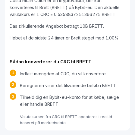
Costa Rican Colón er en kryptovaluta, der kan
konverteres til Brett (BRETT) på Bybit-eu. Den aktuelle
valutakurs er 1 CRC = 0.5358837251366275 BRETT.
Das zirkulierende Angebot beträgt 10B BRETT.
I løbet af de sidste 24 timer er Brett steget med 1.00%.
Sådan konverterer du CRC til BRETT
1
Indtast mængden af CRC, du vil konvertere
2
Beregneren viser det tilsvarende beløb i BRETT
3
Tilmeld dig en Bybit-eu-konto for at købe, sælge
eller handle BRETT
Valutakursen fra CRC til BRETT opdateres i realtid
baseret på markedsdata.