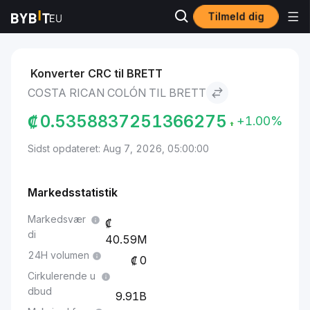
Tilmeld dig
Markeder
Brett Pris BRETT
Costa Rican Colón to Brett
Konverter CRC til BRETT
COSTA RICAN COLÓN TIL BRETT
₡
0.5358837251366275
+1.00%
Sidst opdateret: Aug 7, 2026, 05:00:00
Markedsstatistik
Markedsvær
di
40.59M
24H volumen
0
Cirkulerende u
dbud
9.91B