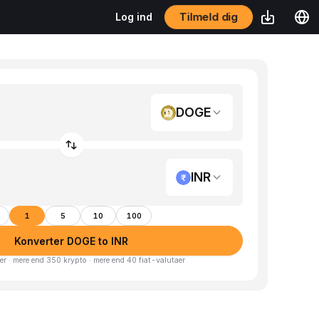
Tilmeld dig
Log ind
DOGE
INR
1
5
10
100
Konverter DOGE to INR
er · mere end 350 krypto · mere end 40 fiat-valutaer