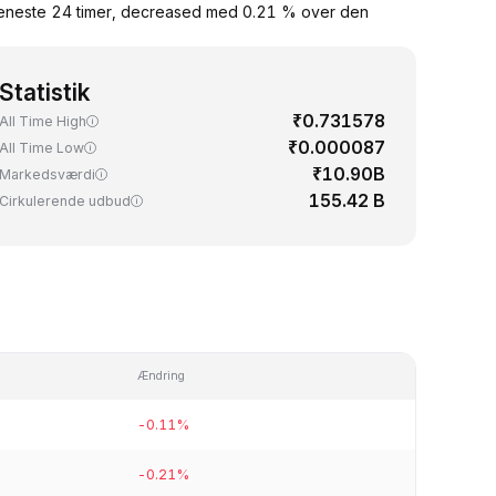
seneste 24 timer, decreased med 0.21 % over den
Statistik
₹0.731578
All Time High
₹0.000087
All Time Low
₹10.90B
Markedsværdi
155.42 B
Cirkulerende udbud
Ændring
-0.11%
-0.21%