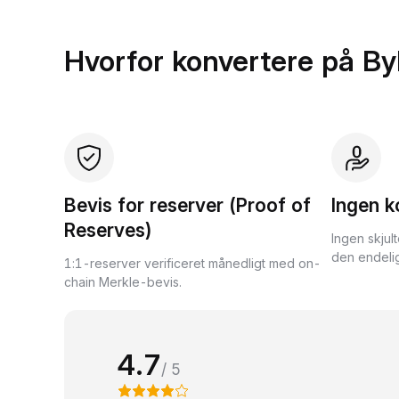
Hvorfor konvertere på By
Bevis for reserver (Proof of
Ingen k
Reserves)
Ingen skjul
den endelig
1:1-reserver verificeret månedligt med on-
chain Merkle-bevis.
4.7
/ 5