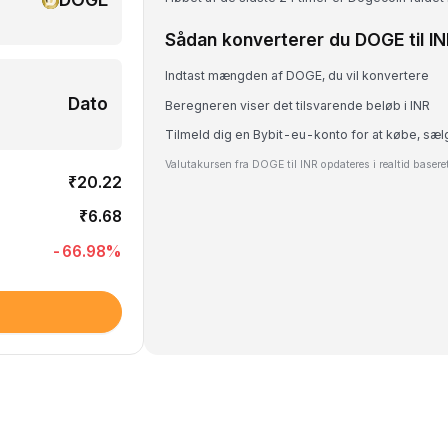
Sådan konverterer du DOGE til I
Indtast mængden af DOGE, du vil konvertere
Dato
Beregneren viser det tilsvarende beløb i INR
Tilmeld dig en Bybit-eu-konto for at købe, sæ
Valutakursen fra DOGE til INR opdateres i realtid baser
₹20.22
₹6.68
-66.98
%