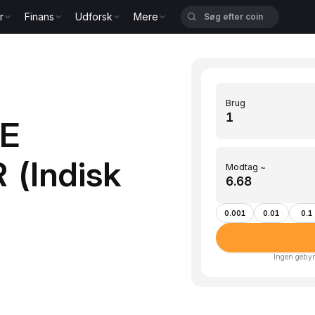
r
Finans
Udforsk
Mere
Brug
GE
R (Indisk
Modtag ~
0.001
0.01
0.1
Ingen gebyr