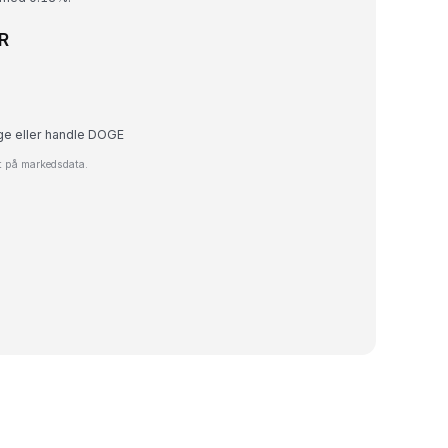
NR
lge eller handle DOGE
et på markedsdata.