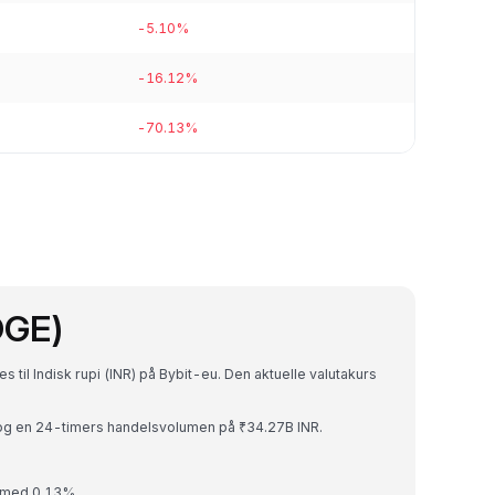
-5.10%
-16.12%
-70.13%
OGE)
 til Indisk rupi (INR) på Bybit-eu. Den aktuelle valutakurs
og en 24-timers handelsvolumen på ₹34.27B INR.
.
t med 0.13%.