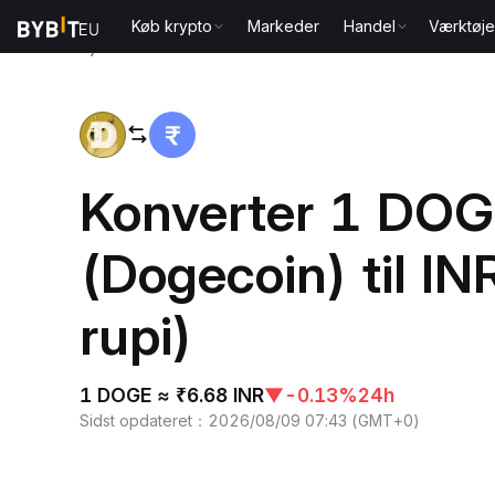
Køb krypto
Markeder
Handel
Værktøje
Hjem
DOGE to INR
Konverter 1 DO
(Dogecoin) til IN
rupi)
1 DOGE ≈ ₹6.68 INR
▼
-0.13%
24h
Sidst opdateret
：
2026/08/09 07:43
(
GMT+0
)