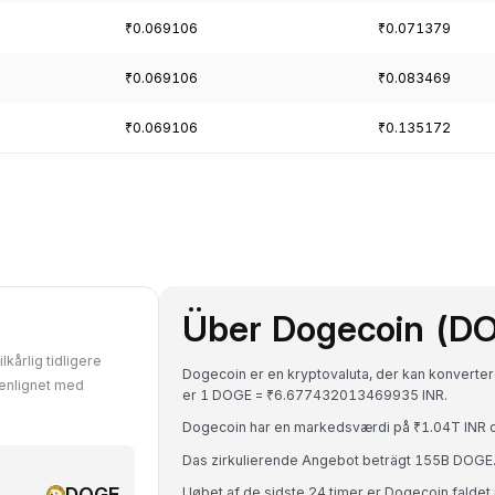
₹0.069106
₹0.071379
₹0.069106
₹0.083469
₹0.069106
₹0.135172
Über Dogecoin (D
kårlig tidligere
Dogecoin er en kryptovaluta, der kan konverteres
menlignet med
er 1 DOGE = ₹6.677432013469935 INR.
Dogecoin har en markedsværdi på ₹1.04T INR 
Das zirkulierende Angebot beträgt 155B DOGE
DOGE
I løbet af de sidste 24 timer er Dogecoin falde