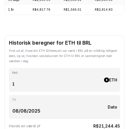
1 år
R$4,817.76
R$1,566.01
R$2,814.83
-
Historisk beregner for ETH til BRL
Find ud af, hvad din ETH (Ethereum) var værd i BRL på en vilkårlig tidligere
dato, og se, hvordan valutakursen for ETH til BRL er sammenlignet med
værdien i dag.
Køb
ETH
Til
Dato
R$21,244.45
Havde en værdi af