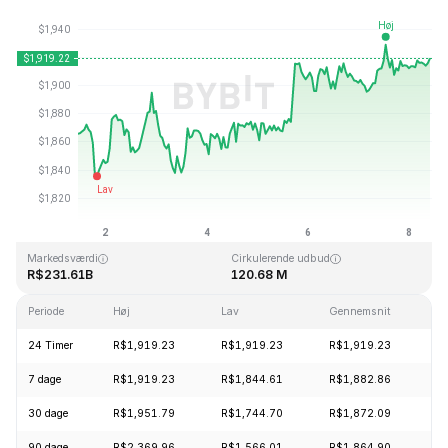
Sidst opdateret: 2026-08-08, 10:24 GMT+0
All Time High
All Time Low
R$4,946.05
R$0.432979
Markedsværdi
Cirkulerende udbud
R$231.61B
120.68 M
Periode
Høj
Lav
Gennemsnit
Æ
24 Timer
R$1,919.23
R$1,919.23
R$1,919.23
+
7 dage
R$1,919.23
R$1,844.61
R$1,882.86
+
30 dage
R$1,951.79
R$1,744.70
R$1,872.09
+
90 dage
R$2,369.96
R$1,566.01
R$1,864.90
+