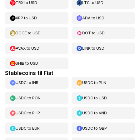
TRX
to
USD
LTC
to
USD
XRP
to
USD
ADA
to
USD
DOGE
to
USD
DOT
to
USD
AVAX
to
USD
LINK
to
USD
SHIB
to
USD
Stablecoins til Fiat
USDC
to
INR
USDC
to
PLN
USDC
to
RON
USDC
to
USD
USDC
to
PHP
USDC
to
VND
USDC
to
EUR
USDC
to
GBP