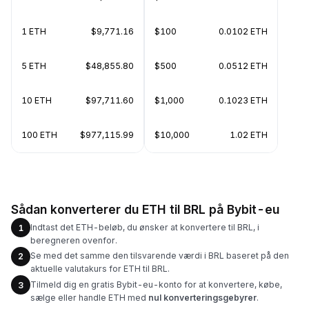
1 ETH
$9,771.16
$100
0.0102 ETH
5 ETH
$48,855.80
$500
0.0512 ETH
10 ETH
$97,711.60
$1,000
0.1023 ETH
100 ETH
$977,115.99
$10,000
1.02 ETH
Sådan konverterer du ETH til BRL på Bybit-eu
Indtast det ETH-beløb, du ønsker at konvertere til BRL, i
1
beregneren ovenfor.
Se med det samme den tilsvarende værdi i BRL baseret på den
2
aktuelle valutakurs for ETH til BRL.
Tilmeld dig en gratis Bybit-eu-konto for at konvertere, købe,
3
sælge eller handle ETH med
nul konverteringsgebyrer
.