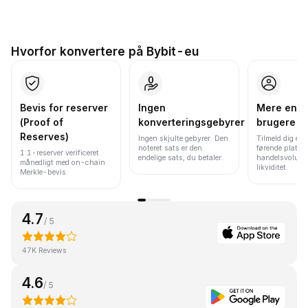
Hvorfor konvertere på Bybit-eu
Bevis for reserver
Ingen
Mere end 
(Proof of
konverteringsgebyrer
brugere
Reserves)
Ingen skjulte gebyrer. Den
Tilmeld dig en 
noteret sats er den
førende platfo
1:1-reserver verificeret
endelige sats, du betaler.
handelsvolume
månedligt med on-chain
likviditet.
Merkle-bevis.
4.7
/ 5
47K Reviews
4.6
/ 5