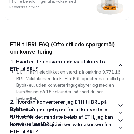
Få dine beholdninger til at vokse med
Rewards Service.
ETH til BRL FAQ (Ofte stillede spørgsmål)
om konvertering
1. Hvad er den nuværende valutakurs fra
ETH til BRL?
1 ETH har i øjeblikket en værdi på omkring 9,771.16
BRL. Valutakursen fra ETH til BRL opdateres i realtid på
Bybit-eu, uden konverteringsgebyrer og med en
kurslåsning på 15 sekunder, så snart du har
bekræftet.
2. Hvordan konverterer jeg ETH til BRL på
Bybit-eu?
3. Er der nogen gebyrer for at konvertere
ETH til BRL?
4. Hvad er det mindste beløb af ETH, jeg kan
konvertere til BRL?
5. Hvilke faktorer påvirker valutakursen fra
ETH til BRL?