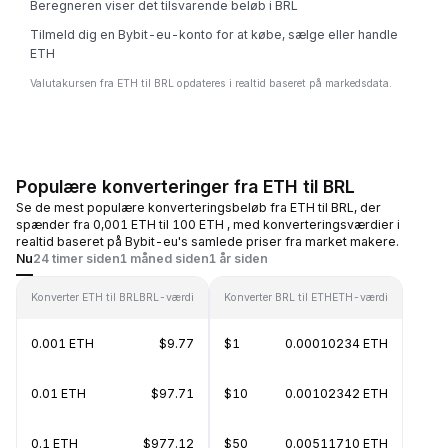
Beregneren viser det tilsvarende beløb i BRL
Tilmeld dig en Bybit-eu-konto for at købe, sælge eller handle
ETH
Valutakursen fra ETH til BRL opdateres i realtid baseret på markedsdata.
Populære konverteringer fra ETH til BRL
Se de mest populære konverteringsbeløb fra ETH til BRL, der
spænder fra 0,001 ETH til 100 ETH , med konverteringsværdier i
realtid baseret på Bybit-eu's samlede priser fra market makere.
Nu
24 timer siden
1 måned siden
1 år siden
Konverter ETH til BRL
BRL-værdi
Konverter BRL til ETH
ETH-værdi
0.001 ETH
$9.77
$1
0.00010234 ETH
0.01 ETH
$97.71
$10
0.00102342 ETH
0.1 ETH
$977.12
$50
0.00511710 ETH