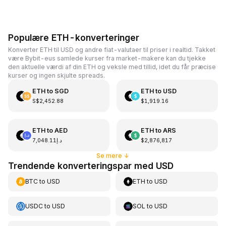
Populære ETH-konverteringer
Konverter ETH til USD og andre fiat-valutaer til priser i realtid. Takket
være Bybit-eus samlede kurser fra market-makere kan du tjekke
den aktuelle værdi af din ETH og veksle med tillid, idet du får præcise
kurser og ingen skjulte spreads.
ETH
to
SGD
ETH
to
USD
S$2,452.88
$1,919.16
ETH
to
AED
ETH
to
ARS
د.إ7,048.11
$2,876,817
Se mere
↓
Trendende konverteringspar med USD
BTC
to
USD
ETH
to
USD
USDC
to
USD
SOL
to
USD