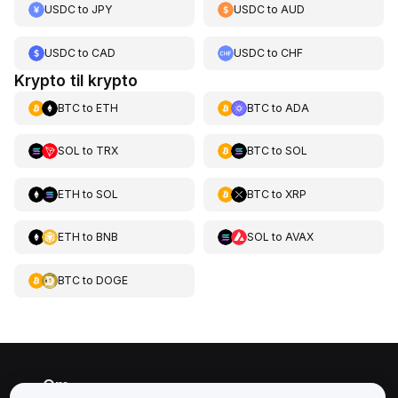
USDC
to
JPY
USDC
to
AUD
USDC
to
CAD
USDC
to
CHF
Krypto til krypto
BTC
to
ETH
BTC
to
ADA
SOL
to
TRX
BTC
to
SOL
ETH
to
SOL
BTC
to
XRP
ETH
to
BNB
SOL
to
AVAX
BTC
to
DOGE
Om