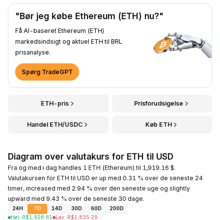
"Bør jeg købe Ethereum (ETH) nu?"
Få AI-baseret Ethereum (ETH)
markedsindsigt og aktuel ETH til BRL
prisanalyse.
Spørg TradeGPT
ETH-pris
Prisforudsigelse
Handel ETH/USDC
Køb ETH
Diagram over valutakurs for ETH til USD
Fra og med i dag handles 1 ETH (Ethereum) til 1,919.16 $.
Valutakursen for ETH til USD er up med 0.31 % over de seneste 24
timer, increased med 2.94 % over den seneste uge og slightly
upward med 9.43 % over de seneste 30 dage.
24H
7D
14D
30D
60D
200D
Høj
:
R$
1,928.81
Lav
:
R$
1,835.29