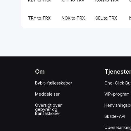
TRY to TRX
NOK to TRX
GEL to TRX
Om
Tjeneste
Bybit-fællesskaber
One-Click Bu
Meddelelser
VIP-program
Oversigt over
Henvisningsp
gebyrer og
transaktioner
Skatte-API
Open Banking