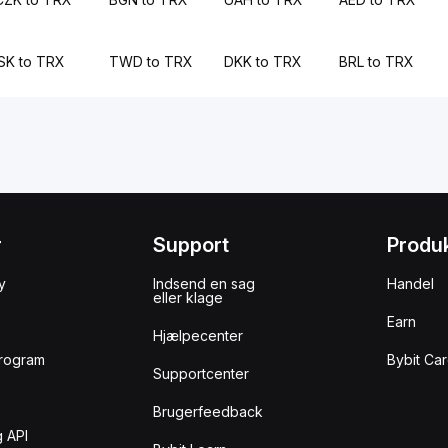
ISK to TRX
TWD to TRX
DKK to TRX
BRL to TRX
r
Support
Produ
y
Indsend en sag
Handel
eller klage
Earn
Hjælpecenter
rogram
Bybit Ca
Supportcenter
Brugerfeedback
 API