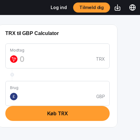
Tilmeld dig
Log ind
TRX til GBP Calculator
Modtag
TRX
Brug
GBP
£
Køb TRX