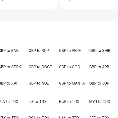
GBP to BNB
GBP to XRP
GBP to PEPE
GBP to SHIB
GBP to STRK
GBP to DOGE
GBP to COQ
GBP to ARB
GBP to XAI
GBP to NGL
GBP to MANTA
GBP to JUP
PLN to TRX
ILS to TRX
HUF to TRX
MYR to TRX
CZK to TRX
BGN to TRX
UAH to TRX
AED to TRX