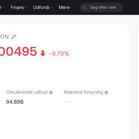
r
Finans
Udforsk
Mere
RON
00495
-0.70%
Cirkulerende udbud
Maksimal forsyning
94.89B
--