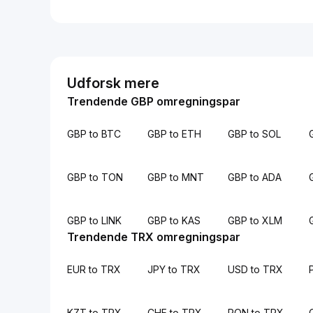
Udforsk mere
Trendende GBP omregningspar
GBP to BTC
GBP to ETH
GBP to SOL
GBP to TON
GBP to MNT
GBP to ADA
GBP to LINK
GBP to KAS
GBP to XLM
Trendende TRX omregningspar
EUR to TRX
JPY to TRX
USD to TRX
KZT to TRX
CHF to TRX
RON to TRX