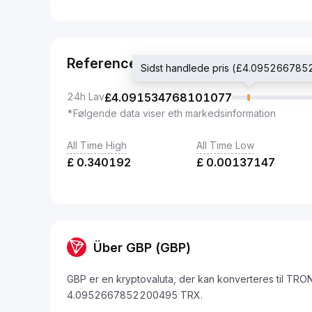
Reference
Sidst handlede pris (£4.09526678
24h Lav
£
4.091534768101077
*Følgende data viser eth markedsinformation
All Time High
All Time Low
£
0.340192
£
0.00137147
Über GBP (GBP)
GBP er en kryptovaluta, der kan konverteres til TRO
4.0952667852200495 TRX.