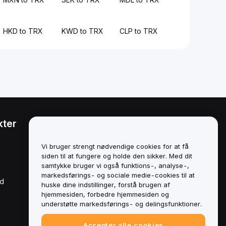
HKD to TRX
KWD to TRX
CLP to TRX
kter
Juridisk
Politik om
Vi bruger strengt nødvendige cookies for at få
interessekonflikter
siden til at fungere og holde den sikker. Med dit
samtykke bruger vi også funktions-, analyse-,
Oversigt over politikken for
markedsførings- og sociale medie-cookies til at
opbevaring og
rd
administration
huske dine indstillinger, forstå brugen af
hjemmesiden, forbedre hjemmesiden og
ESG-oplysninger
understøtte markedsførings- og delingsfunktioner.
Crypto-Asset White Papers
Accepter alle cookies