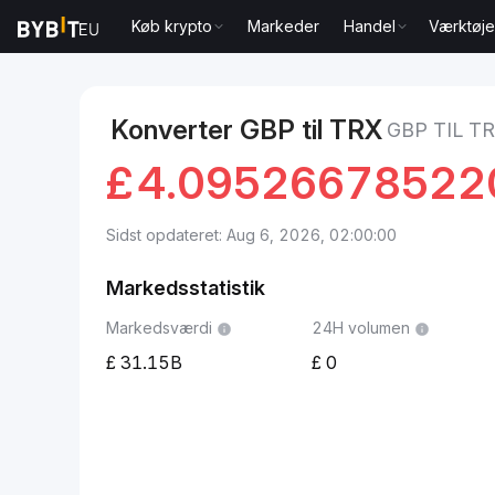
Køb krypto
Markeder
Handel
Værktøje
Markeder
TRON Pris TRX
GBP to TRON
Konverter GBP til TRX
GBP TIL T
£
4.09526678522
Sidst opdateret: Aug 6, 2026, 02:00:00
Markedsstatistik
Markedsværdi
24H volumen
31.15B
0