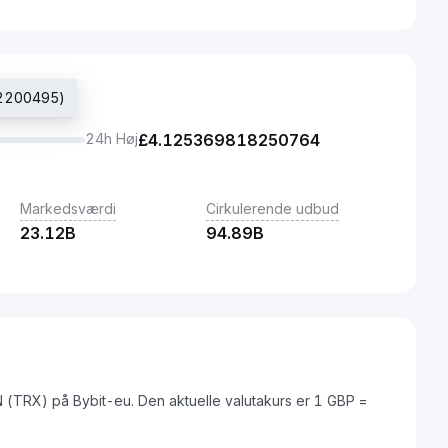
52200495)
24h Høj
£
4.125369818250764
Markedsværdi
Cirkulerende udbud
23.12B
94.89B
N (TRX) på Bybit-eu. Den aktuelle valutakurs er 1 GBP =