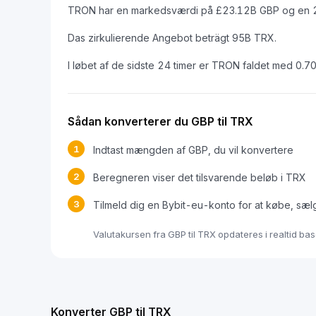
TRON har en markedsværdi på £23.12B GBP og en 
Das zirkulierende Angebot beträgt 95B TRX.
I løbet af de sidste 24 timer er TRON faldet med 0.7
Sådan konverterer du GBP til TRX
1
Indtast mængden af GBP, du vil konvertere
2
Beregneren viser det tilsvarende beløb i TRX
3
Tilmeld dig en Bybit-eu-konto for at købe, sæl
Valutakursen fra GBP til TRX opdateres i realtid b
Konverter GBP til TRX