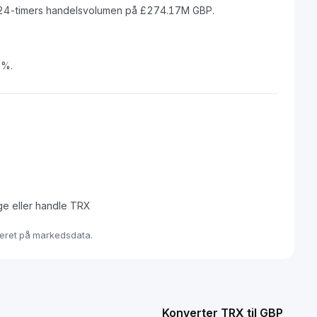
24-timers handelsvolumen på £274.17M GBP.
0%.
ge eller handle TRX
aseret på markedsdata.
Konverter TRX til GBP