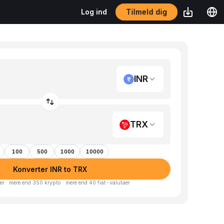
Log ind
Tilmeld dig
INR
TRX
100
500
1000
10000
Konverter INR to TRX
er · mere end 350 krypto · mere end 40 fiat-valutaer