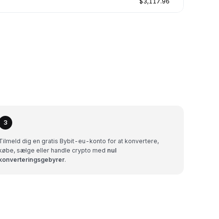
$3,117.96
3
Tilmeld dig en gratis Bybit-eu-konto for at konvertere,
købe, sælge eller handle crypto med
nul
konverteringsgebyrer
.