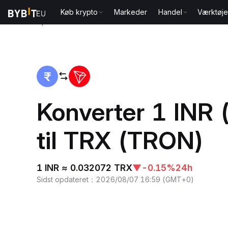
Køb krypto
Markeder
Handel
Værktøje
Hjem
INR to TRX
Konverter 1 INR (
til TRX (TRON)
1 INR ≈ 0.032072 TRX
▼
-0.15%
24h
Sidst opdateret
：
2026/08/07 16:59
(
GMT+0
)