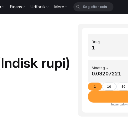
r
Finans
Udforsk
Mere
Brug
Indisk rupi)
Modtag ~
1
10
50
Ingen gebyr