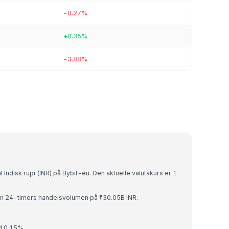
-0.27%
+0.35%
-3.88%
 Indisk rupi (INR) på Bybit-eu. Den aktuelle valutakurs er 1
n 24-timers handelsvolumen på ₹30.05B INR.
ed 0.15%.