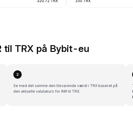
320.72 TRX
100 TRX
 til TRX på Bybit-eu
2
Se med det samme den tilsvarende værdi i TRX baseret på
den aktuelle valutakurs for INR til TRX.