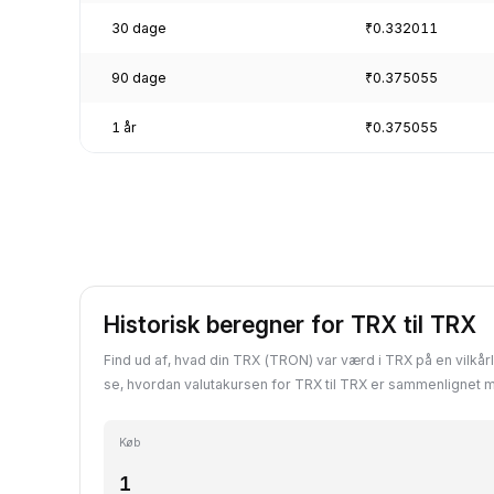
30 dage
₹0.332011
90 dage
₹0.375055
1 år
₹0.375055
Historisk beregner for TRX til TRX
Find ud af, hvad din TRX (TRON) var værd i TRX på en vilkårli
se, hvordan valutakursen for TRX til TRX er sammenlignet 
Køb