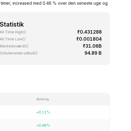
4 timer, increased med 0.46 % over den seneste uge og
Statistik
₹0.431288
All Time High
₹0.001804
All Time Low
₹31.06B
Markedsværdi
94.89 B
Cirkulerende udbud
Ændring
+0.11%
+0.46%