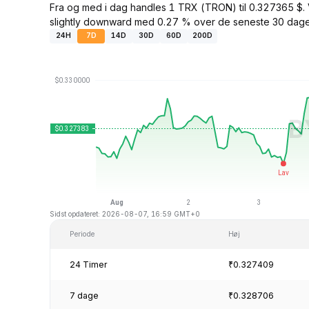
Fra og med i dag handles 1 TRX (TRON) til 0.327365 $.
slightly downward med 0.27 % over de seneste 30 dage
24H
7D
14D
30D
60D
200D
Sidst opdateret: 2026-08-07, 16:59 GMT+0
Periode
Høj
24 Timer
₹0.327409
7 dage
₹0.328706