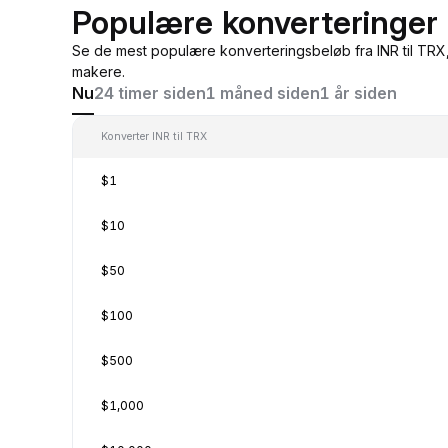
Populære konverteringer f
Se de mest populære konverteringsbeløb fra INR til TRX,
makere.
Nu
24 timer siden
1 måned siden
1 år siden
Konverter INR til TRX
$1
$10
$50
$100
$500
$1,000