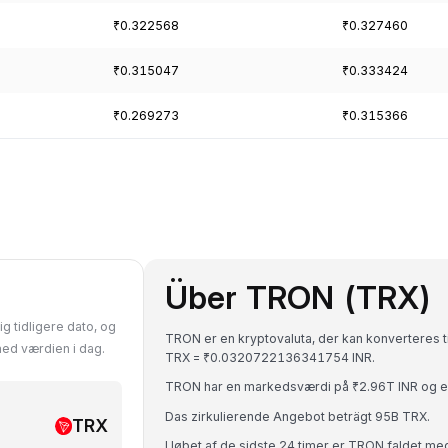
₹0.322568
₹0.327460
₹0.315047
₹0.333424
₹0.269273
₹0.315366
Über TRON (TRX)
g tidligere dato, og
TRON er en kryptovaluta, der kan konverteres til
med værdien i dag.
TRX = ₹0.0320722136341754 INR.
TRON har en markedsværdi på ₹2.96T INR og e
Das zirkulierende Angebot beträgt 95B TRX.
TRX
I løbet af de sidste 24 timer er TRON faldet m