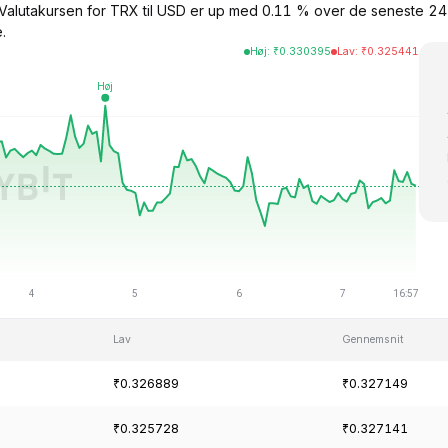
 Valutakursen for TRX til USD er up med 0.11 % over de seneste 2
.
Høj
:
₹
0.330395
Lav
:
₹
0.325441
Lav
Gennemsnit
₹0.326889
₹0.327149
₹0.325728
₹0.327141