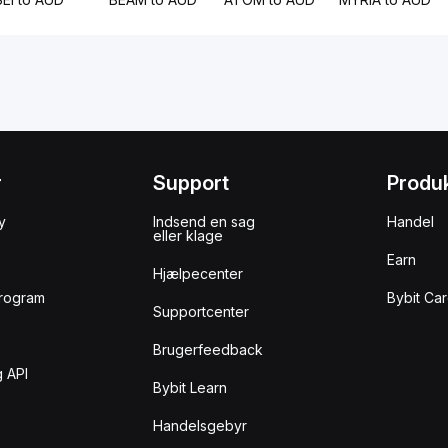
r
Support
Produ
y
Indsend en sag
Handel
eller klage
Earn
Hjælpecenter
rogram
Bybit Ca
Supportcenter
Brugerfeedback
 API
Bybit Learn
Handelsgebyr