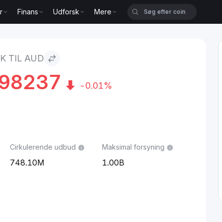
r
Finans
Udforsk
Mere
K TIL AUD
98237
-0.01%
Cirkulerende udbud
Maksimal forsyning
748.10M
1.00B