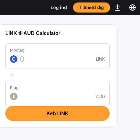
Tilmeld dig
Log ind
LINK til AUD Calculator
Modtag
LINK
Brug
AUD
$
Køb LINK