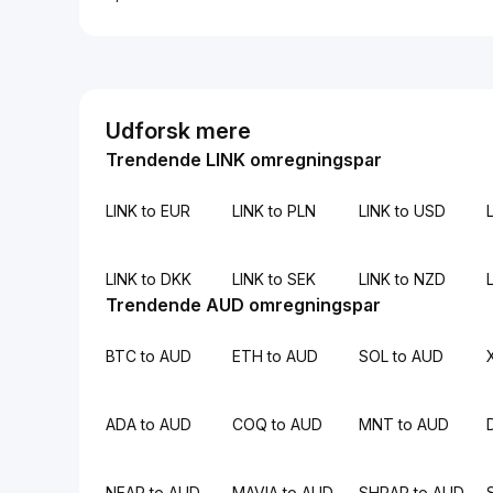
Udforsk mere
Trendende LINK omregningspar
LINK to EUR
LINK to PLN
LINK to USD
L
LINK to DKK
LINK to SEK
LINK to NZD
Trendende AUD omregningspar
BTC to AUD
ETH to AUD
SOL to AUD
ADA to AUD
COQ to AUD
MNT to AUD
NEAR to AUD
MAVIA to AUD
SHRAP to AUD