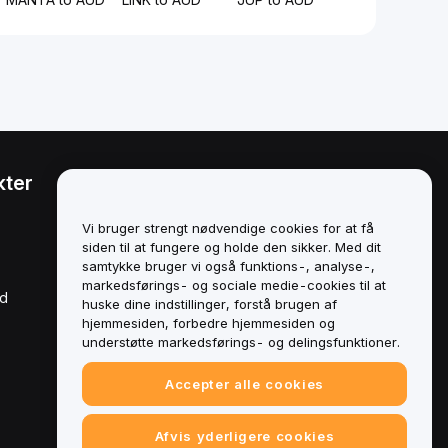
kter
Juridisk
Politik om
Vi bruger strengt nødvendige cookies for at få
interessekonflikter
siden til at fungere og holde den sikker. Med dit
samtykke bruger vi også funktions-, analyse-,
Oversigt over politikken for
markedsførings- og sociale medie-cookies til at
opbevaring og
rd
administration
huske dine indstillinger, forstå brugen af
hjemmesiden, forbedre hjemmesiden og
ESG-oplysninger
understøtte markedsførings- og delingsfunktioner.
Crypto-Asset White Papers
Accepter alle cookies
Afvis yderligere cookies