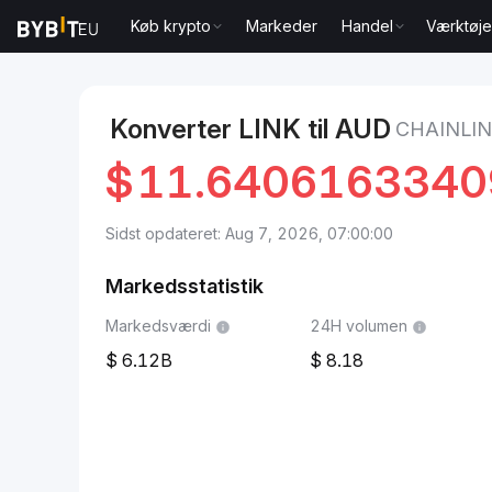
Køb krypto
Markeder
Handel
Værktøje
Markeder
Chainlink Pris LINK
Chainlink to AUD
Konverter LINK til AUD
CHAINLIN
$
11.6406163340
Sidst opdateret: Aug 7, 2026, 07:00:00
Markedsstatistik
Markedsværdi
24H volumen
6.12B
8.18