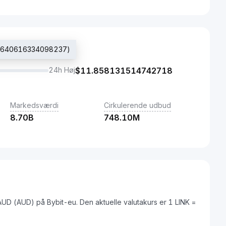
11.640616334098237)
24h Høj
$
11.858131514742718
Markedsværdi
Cirkulerende udbud
8.70B
748.10M
 AUD (AUD) på Bybit-eu. Den aktuelle valutakurs er 1 LINK =