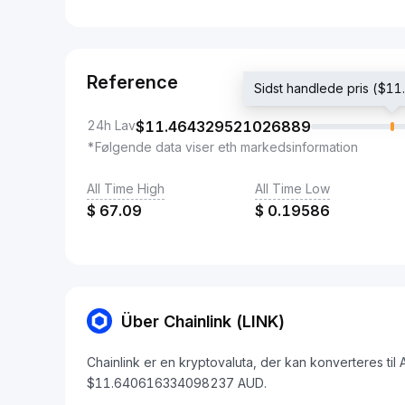
Reference
Sidst handlede pris ($
24h Lav
$
11.464329521026889
*Følgende data viser eth markedsinformation
All Time High
All Time Low
$
67.09
$
0.19586
Über Chainlink (LINK)
Chainlink er en kryptovaluta, der kan konverteres til
$11.640616334098237 AUD.