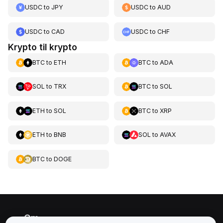
USDC
to
JPY
USDC
to
AUD
USDC
to
CAD
USDC
to
CHF
Krypto til krypto
BTC
to
ETH
BTC
to
ADA
SOL
to
TRX
BTC
to
SOL
ETH
to
SOL
BTC
to
XRP
ETH
to
BNB
SOL
to
AVAX
BTC
to
DOGE
Om