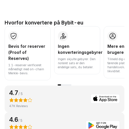
Hvorfor konvertere på Bybit-eu
Bevis for reserver
Ingen
Mere end 
(Proof of
konverteringsgebyrer
brugere
Reserves)
Ingen skjulte gebyrer. Den
Tilmeld dig en 
noteret sats er den
førende platfo
1:1-reserver verificeret
endelige sats, du betaler.
handelsvolume
månedligt med on-chain
likviditet.
Merkle-bevis.
4.7
/ 5
47K Reviews
4.6
/ 5