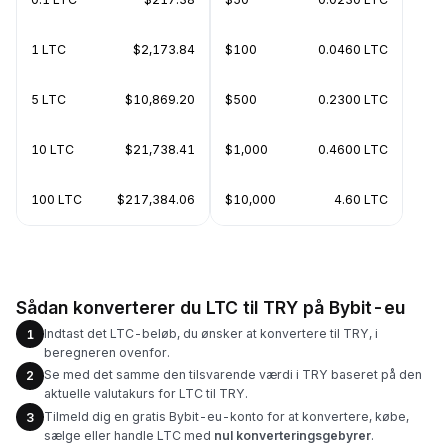
1 LTC
$2,173.84
$100
0.0460 LTC
5 LTC
$10,869.20
$500
0.2300 LTC
10 LTC
$21,738.41
$1,000
0.4600 LTC
100 LTC
$217,384.06
$10,000
4.60 LTC
Sådan konverterer du LTC til TRY på Bybit-eu
Indtast det LTC-beløb, du ønsker at konvertere til TRY, i
1
beregneren ovenfor.
Se med det samme den tilsvarende værdi i TRY baseret på den
2
aktuelle valutakurs for LTC til TRY.
Tilmeld dig en gratis Bybit-eu-konto for at konvertere, købe,
3
sælge eller handle LTC med
nul konverteringsgebyrer
.