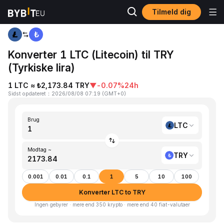
Tilmeld dig
Hjem
LTC to TRY
Konverter 1 LTC (Litecoin) til TRY
(Tyrkiske lira)
1 LTC ≈ ₺2,173.84 TRY
▼
-0.07%
24h
Sidst opdateret
：
2026/08/08 07:19
(
GMT+0
)
Brug
LTC
Modtag ~
TRY
0.001
0.01
0.1
1
5
10
100
Konverter LTC to TRY
Ingen gebyrer · mere end 350 krypto · mere end 40 fiat-valutaer