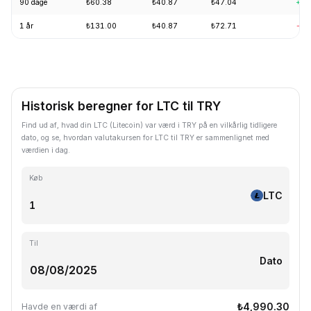
90 dage
₺60.38
₺40.87
₺47.04
+6.
1 år
₺131.00
₺40.87
₺72.71
-62
Historisk beregner for LTC til TRY
Find ud af, hvad din LTC (Litecoin) var værd i TRY på en vilkårlig tidligere
dato, og se, hvordan valutakursen for LTC til TRY er sammenlignet med
værdien i dag.
Køb
LTC
Til
Dato
₺4,990.30
Havde en værdi af