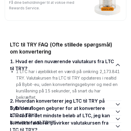
Få dine beholdninger til at vokse med
Rewards Service.
LTC til TRY FAQ (Ofte stillede spørgsmål)
om konvertering
1. Hvad er den nuværende valutakurs fra LTC
til TRY?
1 LTC har i øjeblikket en værdi på omkring 2,173.841
TRY. Valutakursen fra LTC til TRY opdateres i realtid
på Bybit-eu, uden konverteringsgebyrer og med en
kurslåsning på 15 sekunder, så snart du har
bekræftet.
2. Hvordan konverterer jeg LTC til TRY på
Bybit-eu?
3. Er der nogen gebyrer for at konvertere
LTC til TRY?
4. Hvad er det mindste beløb af LTC, jeg kan
konvertere til TRY?
5. Hvilke faktorer påvirker valutakursen fra
LTC til TRY?