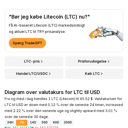
"Bør jeg købe Litecoin (LTC) nu?"
Få AI-baseret Litecoin (LTC) markedsindsigt
og aktuel LTC til TRY prisanalyse.
Spørg TradeGPT
LTC-pris
Prisforudsigelse
Handel LTC/USDC
Køb LTC
Diagram over valutakurs for LTC til USD
Fra og med i dag handles 1 LTC (Litecoin) til 45.52 $. Valutakursen for
LTC til USD er down med 0.12 % over de seneste 24 timer, increased
med 2.22 % over den seneste uge og slightly upward med 3.01 %
over de seneste 30 dage.
24H
7D
14D
30D
60D
200D
Høj
:
₺
45.945456
Lav
:
₺
43.926706