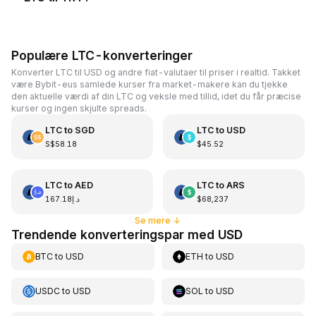
Populære LTC-konverteringer
Konverter LTC til USD og andre fiat-valutaer til priser i realtid. Takket
være Bybit-eus samlede kurser fra market-makere kan du tjekke
den aktuelle værdi af din LTC og veksle med tillid, idet du får præcise
kurser og ingen skjulte spreads.
LTC
to
SGD
LTC
to
USD
S$58.18
$45.52
LTC
to
AED
LTC
to
ARS
د.إ167.18
$68,237
Se mere
↓
Trendende konverteringspar med USD
BTC
to
USD
ETH
to
USD
USDC
to
USD
SOL
to
USD