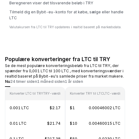
Beregneren viser det tilsvarende beløb i TRY
Tilmeld dig en Bybit-eu-konto for at købe, sælge eller handle
LTC
Valutakursen fra LTC til TRY opdateres i realtid baseret på markedsdata.
Populære konverteringer fra LTC til TRY
Se de mest populære konverteringsbeløb fra LTC til TRY, der
spænder fra 0,001 LTC til 100 LTC , med konverteringsværdier i
realtid baseret på Bybit-eu's samlede priser fra market makere.
Nu
24 timer siden
1 måned siden
1 år siden
Konverter LTC til TRY
TRY-værdi
Konverter TRY til LTC
LTC-værdi
0.001 LTC
$2.17
$1
0.00046002 LTC
0.01 LTC
$21.74
$10
0.00460015 LTC
0.1 LTC
$217.38
$50
0.0230 LTC