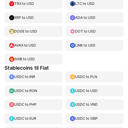
TRX
to
USD
LTC
to
USD
XRP
to
USD
ADA
to
USD
DOGE
to
USD
DOT
to
USD
AVAX
to
USD
LINK
to
USD
SHIB
to
USD
Stablecoins til Fiat
USDC
to
INR
USDC
to
PLN
USDC
to
RON
USDC
to
USD
USDC
to
PHP
USDC
to
VND
USDC
to
EUR
USDC
to
GBP