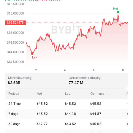
Sidst opdateret: 2026-08-08, 07:19 GMT+0
All Time High
All Time Low
₺410.26
₺1.15
Markedsværdi
Cirkulerende udbud
₺3.53B
77.47 M
Periode
Høj
Lav
Gennemsnit
Ænd
24 Timer
₺45.52
₺45.52
₺45.52
-0.
7 dage
₺45.52
₺44.18
₺44.87
+2.
30 dage
₺47.77
₺43.52
₺45.52
+3.