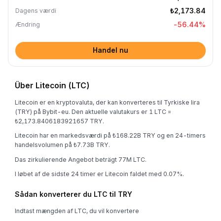
₺2,173.84
Dagens værdi
-56.44
%
Ændring
Handel nu
Über Litecoin (LTC)
Litecoin er en kryptovaluta, der kan konverteres til Tyrkiske lira
(TRY) på Bybit-eu. Den aktuelle valutakurs er 1 LTC =
₺2,173.8406183921657 TRY.
Litecoin har en markedsværdi på ₺168.22B TRY og en 24-timers
handelsvolumen på ₺7.73B TRY.
Das zirkulierende Angebot beträgt 77M LTC.
I løbet af de sidste 24 timer er Litecoin faldet med 0.07%.
Sådan konverterer du LTC til TRY
Indtast mængden af LTC, du vil konvertere