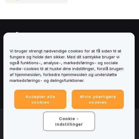
Om
Tjenester
Vi bruger strengt nødvendige cookies for at få siden til at
fungere og holde den sikker. Med dit samtykke bruger vi
også funktions-, analyse-, markedsførings- og sociale
Support
medie-cookies til at huske dine indstillinger, forstå brugen
af hjemmesiden, forbedre hjemmesiden og understøtte
Produkter
markedsførings- og delingsfunktioner.
Juridisk
Accepter alle
Afvis yderligere
cookies
cookies
© 2025-2026 Bybit.eu. All rights reserved.
Cookie -
indstillinger
Servicevilkår
|
Fortrolighedsbetingelser
|
Impressum
(Impressum)
|
Cookieindstillinger