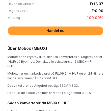
Ft18.37
Havde en værdi af
Ft0.00
Dagens værdi
-100.00
%
Ændring
Handel nu
Über Mobox (MBOX)
Mobox er en kryptovaluta, der kan konverteres til Ungarsk forint
(HUF) på Bybit-eu. Den aktuelle valutakurs er 1 MBOX = Ft--
HUF.
Mobox har en markedsværdi på Ft109.14M HUF og en 24-timers
handelsvolumen på Ft17.92M HUF.
Das zirkulierende Angebot beträgt 550M MBOX.
I løbet af de sidste 24 timer er Mobox steget med 0.00%.
Sådan konverterer du MBOX til HUF