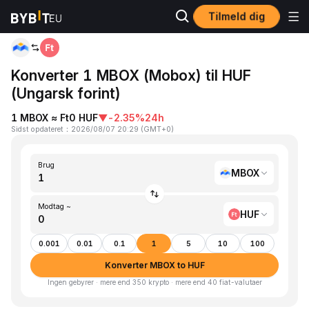
Tilmeld dig
Hjem
MBOX to HUF
Konverter 1 MBOX (Mobox) til HUF
(Ungarsk forint)
1 MBOX ≈ Ft0 HUF
▼
-2.35%
24h
Sidst opdateret
：
2026/08/07 20:29
(
GMT+0
)
Brug
MBOX
Modtag ~
HUF
0.001
0.01
0.1
1
5
10
100
Konverter MBOX to HUF
Ingen gebyrer · mere end 350 krypto · mere end 40 fiat-valutaer