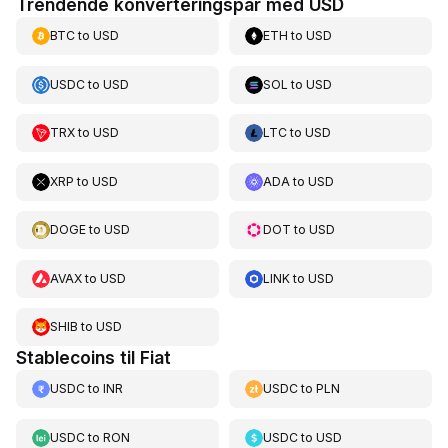
Trendende konverteringspar med USD
BTC
to
USD
ETH
to
USD
USDC
to
USD
SOL
to
USD
TRX
to
USD
LTC
to
USD
XRP
to
USD
ADA
to
USD
DOGE
to
USD
DOT
to
USD
AVAX
to
USD
LINK
to
USD
SHIB
to
USD
Stablecoins til Fiat
USDC
to
INR
USDC
to
PLN
USDC
to
RON
USDC
to
USD