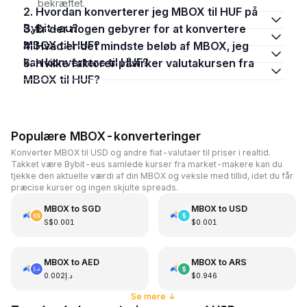
bekræftet.
2. Hvordan konverterer jeg MBOX til HUF på
Bybit-eu?
3. Er der nogen gebyrer for at konvertere
MBOX til HUF?
4. Hvad er det mindste beløb af MBOX, jeg
kan konvertere til HUF?
5. Hvilke faktorer påvirker valutakursen fra
MBOX til HUF?
Populære MBOX-konverteringer
Konverter MBOX til USD og andre fiat-valutaer til priser i realtid.
Takket være Bybit-eus samlede kurser fra market-makere kan du
tjekke den aktuelle værdi af din MBOX og veksle med tillid, idet du får
præcise kurser og ingen skjulte spreads.
MBOX
to
SGD
MBOX
to
USD
S$0.001
$0.001
MBOX
to
AED
MBOX
to
ARS
د.إ0.002
$0.946
Se mere
↓