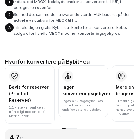
Indtast det MBOX-beløb, du ønsker at konvertere til HUF, i
1
beregneren ovenfor.
Se med det samme den tilsvarende værdi i HUF baseret på den
2
aktuelle valutakurs for MBOX til HUF.
Tilmeld dig en gratis Bybit-eu-konto for at konvertere, købe,
3
sælge eller handle MBOX med
nul konverteringsgebyrer
.
Hvorfor konvertere på Bybit-eu
Bevis for reserver
Ingen
Mere end 
(Proof of
konverteringsgebyrer
brugere
Reserves)
Ingen skjulte gebyrer. Den
Tilmeld dig en 
noteret sats er den
førende platfo
1:1-reserver verificeret
endelige sats, du betaler.
handelsvolume
månedligt med on-chain
likviditet.
Merkle-bevis.
4.7
/ 5