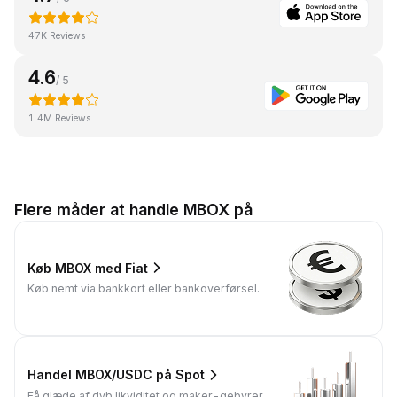
47K Reviews
4.6
/ 5
1.4M Reviews
Flere måder at handle MBOX på
Køb MBOX med Fiat
Køb nemt via bankkort eller bankoverførsel.
Handel MBOX/USDC på Spot
Få glæde af dyb likviditet og maker-gebyrer