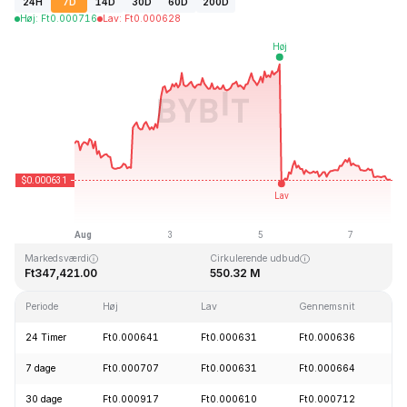
24H
7D
14D
30D
60D
200D
Høj
:
Ft
0.000716
Lav
:
Ft
0.000628
Sidst opdateret: 2026-08-07, 20:29 GMT+0
All Time High
All Time Low
Ft15.44
Ft0.000603
Markedsværdi
Cirkulerende udbud
Ft347,421.00
550.32 M
Periode
Høj
Lav
Gennemsnit
Æ
24 Timer
Ft0.000641
Ft0.000631
Ft0.000636
-
7 dage
Ft0.000707
Ft0.000631
Ft0.000664
-
30 dage
Ft0.000917
Ft0.000610
Ft0.000712
-