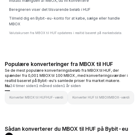
Indtast mængden af MBOX, du vil konvertere
Beregneren viser det tilsvarende beløb i HUF
Tilmeld dig en Bybit-eu-konto for at købe, sælge eller handle
MBOX
Valutakursen fra MBOX til HUF opdateres i realtid baseret på markedsdata.
Populære konverteringer fra MBOX til HUF
Se de mest populære konverteringsbeløb fra MBOX til HUF, der
spænder fra 0,001 MBOX til 100 MBOX , med konverteringsværdier i
realtid baseret på Bybit-eu's samlede priser fra market makere.
Nu
24 timer siden
1 måned siden
1 år siden
Konverter MBOX til HUF
HUF-værdi
Konverter HUF til MBOX
MBOX-værdi
Sådan konverterer du MBOX til HUF på Bybit-eu