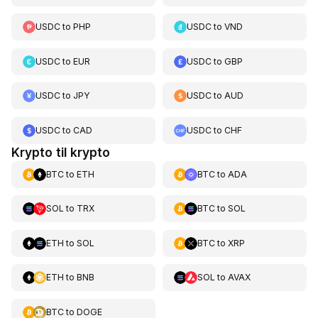
USDC
to
PHP
USDC
to
VND
USDC
to
EUR
USDC
to
GBP
USDC
to
JPY
USDC
to
AUD
USDC
to
CAD
USDC
to
CHF
Krypto til krypto
BTC
to
ETH
BTC
to
ADA
SOL
to
TRX
BTC
to
SOL
ETH
to
SOL
BTC
to
XRP
ETH
to
BNB
SOL
to
AVAX
BTC
to
DOGE