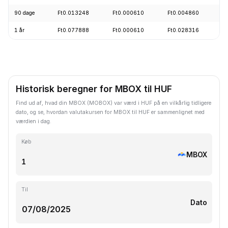
90 dage
Ft0.013248
Ft0.000610
Ft0.004860
-
1 år
Ft0.077888
Ft0.000610
Ft0.028316
-
Historisk beregner for MBOX til HUF
Find ud af, hvad din MBOX (MOBOX) var værd i HUF på en vilkårlig tidligere
dato, og se, hvordan valutakursen for MBOX til HUF er sammenlignet med
værdien i dag.
Køb
MBOX
Til
Dato