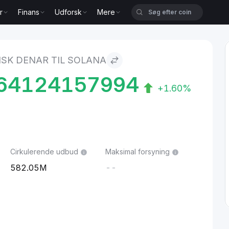
r
Finans
Udforsk
Mere
olana
K DENAR TIL SOLANA
64124157994
+1.60%
Cirkulerende udbud
Maksimal forsyning
582.05M
--