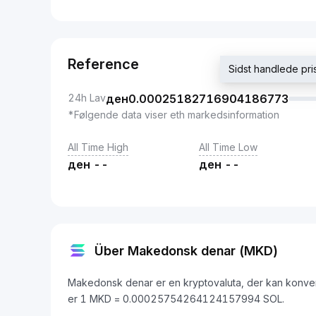
Reference
Sidst handlede 
24h Lav
ден
0.00025182716904186773
*Følgende data viser eth markedsinformation
All Time High
All Time Low
ден
--
ден
--
Über Makedonsk denar (MKD)
Makedonsk denar er en kryptovaluta, der kan konvert
er 1 MKD = 0.00025754264124157994 SOL.