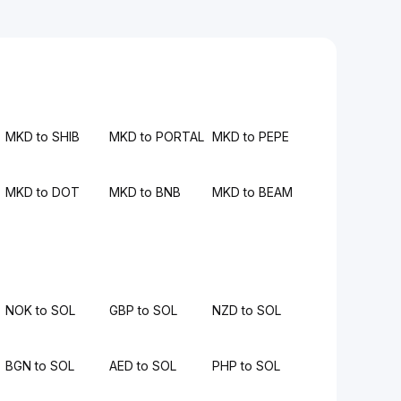
MKD to SHIB
MKD to PORTAL
MKD to PEPE
MKD to DOT
MKD to BNB
MKD to BEAM
NOK to SOL
GBP to SOL
NZD to SOL
BGN to SOL
AED to SOL
PHP to SOL