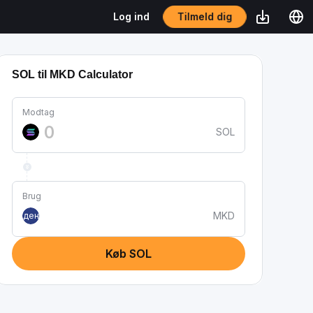
Tilmeld dig
Log ind
SOL til MKD Calculator
Modtag
SOL
Brug
MKD
ден
Køb SOL