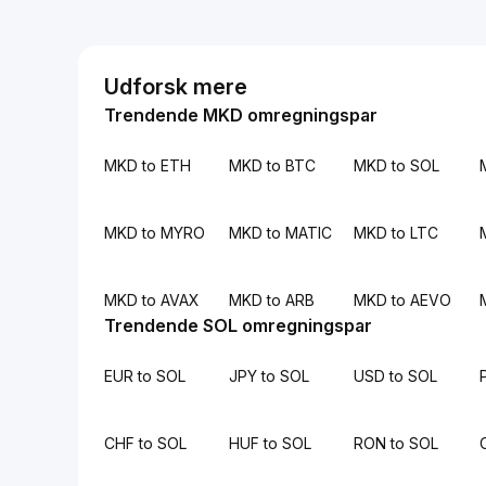
Udforsk mere
Trendende MKD omregningspar
MKD to ETH
MKD to BTC
MKD to SOL
MKD to MYRO
MKD to MATIC
MKD to LTC
MKD to AVAX
MKD to ARB
MKD to AEVO
Trendende SOL omregningspar
EUR to SOL
JPY to SOL
USD to SOL
CHF to SOL
HUF to SOL
RON to SOL