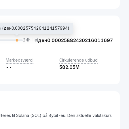
pris (ден0.00025754264124157994)
24h Høj
ден
0.00025882430216011697
Markedsværdi
Cirkulerende udbud
--
582.05M
eres til Solana (SOL) på Bybit-eu. Den aktuelle valutakurs