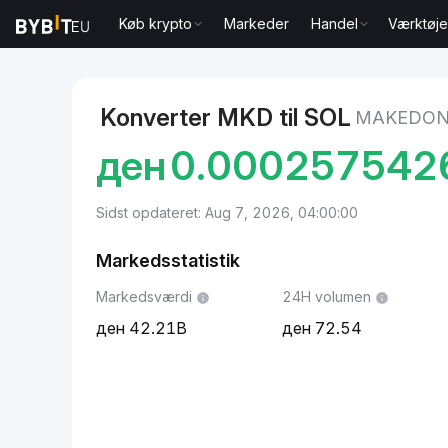
Køb krypto
Markeder
Handel
Værktøje
Markeder
Solana Pris SOL
Makedonsk denar to S
Konverter MKD til SOL
MAKEDONS
ден
0.000257542
Sidst opdateret: Aug 7, 2026, 04:00:00
Markedsstatistik
Markedsværdi
24H volumen
42.21B
72.54