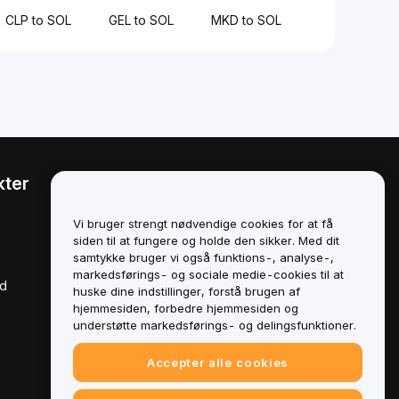
CLP to SOL
GEL to SOL
MKD to SOL
kter
Juridisk
Politik om
Vi bruger strengt nødvendige cookies for at få
interessekonflikter
siden til at fungere og holde den sikker. Med dit
samtykke bruger vi også funktions-, analyse-,
Oversigt over politikken for
markedsførings- og sociale medie-cookies til at
opbevaring og
rd
administration
huske dine indstillinger, forstå brugen af
hjemmesiden, forbedre hjemmesiden og
ESG-oplysninger
understøtte markedsførings- og delingsfunktioner.
Crypto-Asset White Papers
Accepter alle cookies