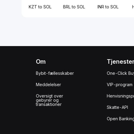
KZT to SOL
BRL to SOL
INR to SOL
Om
Tjeneste
Bybit-fællesskaber
One-Click Bu
Meddelelser
VIP-program
Oversigt over
Henvisningsp
gebyrer og
transaktioner
Skatte-API
Open Banking