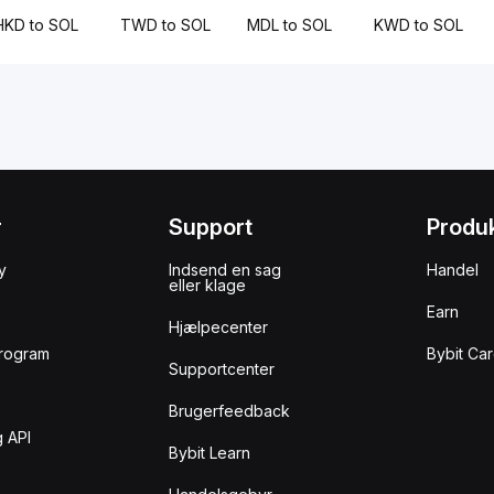
HKD to SOL
TWD to SOL
MDL to SOL
KWD to SOL
r
Support
Produ
y
Indsend en sag
Handel
eller klage
Earn
Hjælpecenter
rogram
Bybit Ca
Supportcenter
Brugerfeedback
 API
Bybit Learn