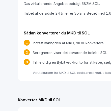
Das zirkulierende Angebot beträgt 582M SOL.
I løbet af de sidste 24 timer er Solana steget med 1
Sådan konverterer du MKD til SOL
1
Indtast mængden af MKD, du vil konvertere
2
Beregneren viser det tilsvarende beløb i SOL
3
Tilmeld dig en Bybit-eu-konto for at købe, sæl
Valutakursen fra MKD til SOL opdateres i realtid b
Konverter MKD til SOL