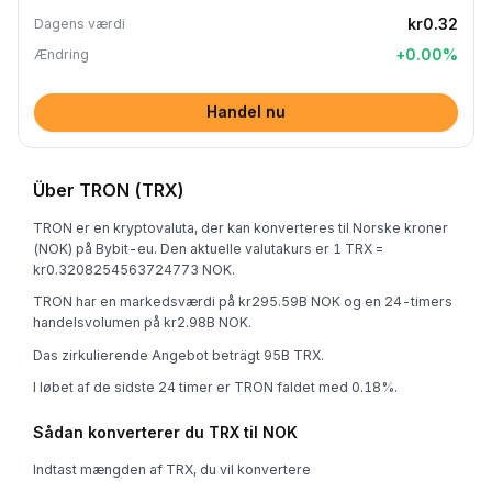
kr0.32
Dagens værdi
+
0.00
%
Ændring
Handel nu
Über TRON (TRX)
TRON er en kryptovaluta, der kan konverteres til Norske kroner
(NOK) på Bybit-eu. Den aktuelle valutakurs er 1 TRX =
kr0.3208254563724773 NOK.
TRON har en markedsværdi på kr295.59B NOK og en 24-timers
handelsvolumen på kr2.98B NOK.
Das zirkulierende Angebot beträgt 95B TRX.
I løbet af de sidste 24 timer er TRON faldet med 0.18%.
Sådan konverterer du TRX til NOK
Indtast mængden af TRX, du vil konvertere