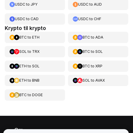
USDC
to
JPY
USDC
to
AUD
USDC
to
CAD
USDC
to
CHF
Krypto til krypto
BTC
to
ETH
BTC
to
ADA
SOL
to
TRX
BTC
to
SOL
ETH
to
SOL
BTC
to
XRP
ETH
to
BNB
SOL
to
AVAX
BTC
to
DOGE
Om