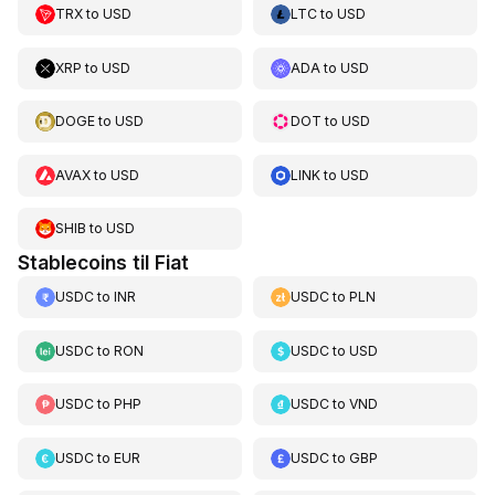
TRX
to
USD
LTC
to
USD
XRP
to
USD
ADA
to
USD
DOGE
to
USD
DOT
to
USD
AVAX
to
USD
LINK
to
USD
SHIB
to
USD
Stablecoins til Fiat
USDC
to
INR
USDC
to
PLN
USDC
to
RON
USDC
to
USD
USDC
to
PHP
USDC
to
VND
USDC
to
EUR
USDC
to
GBP