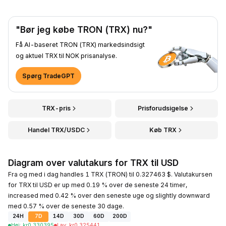
"Bør jeg købe TRON (TRX) nu?"
Få AI-baseret TRON (TRX) markedsindsigt
og aktuel TRX til NOK prisanalyse.
Spørg TradeGPT
TRX-pris
Prisforudsigelse
Handel TRX/USDC
Køb TRX
Diagram over valutakurs for TRX til USD
Fra og med i dag handles 1 TRX (TRON) til 0.327463 $. Valutakursen
for TRX til USD er up med 0.19 % over de seneste 24 timer,
increased med 0.42 % over den seneste uge og slightly downward
med 0.57 % over de seneste 30 dage.
24H
7D
14D
30D
60D
200D
Høj
:
kr
0.330395
Lav
:
kr
0.325441