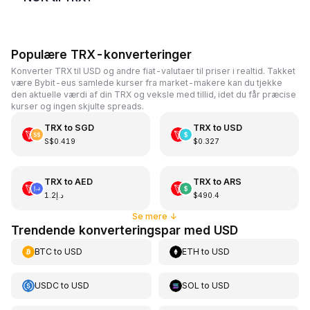
Populære TRX-konverteringer
Konverter TRX til USD og andre fiat-valutaer til priser i realtid. Takket
være Bybit-eus samlede kurser fra market-makere kan du tjekke
den aktuelle værdi af din TRX og veksle med tillid, idet du får præcise
kurser og ingen skjulte spreads.
TRX
to
SGD
TRX
to
USD
S$0.419
$0.327
TRX
to
AED
TRX
to
ARS
د.إ1.2
$490.4
Se mere
↓
Trendende konverteringspar med USD
BTC
to
USD
ETH
to
USD
USDC
to
USD
SOL
to
USD