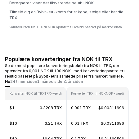
Beregneren viser det tilsvarende beløb i NOK
Tilmeld dig en Bybit-eu-konto for at købe, sælge eller handle
TRX
Valutakursen fra TRX til NOK opdateres i realtid baseret på markedsdata.
Populære konverteringer fra NOK til TRX
Se de mest populære konverteringsbeløb fra NOK til TRX, der
spænder fra 0,001 NOK til 100 NOK , med konverteringsværdier i
realtid baseret på Bybit-eu's samlede priser fra market makere.
Nu
24 timer siden
1 måned siden
1 år siden
Konverter NOK til TRX
TRX-værdi
Konverter TRX til NOK
NOK-værdi
$1
0.3208 TRX
0.001 TRX
$0.00311696
$10
3.21 TRX
0.01 TRX
$0.0311696
$50
16.04 TRX
0.1 TRX
$0.31169596