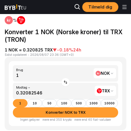
Tilmeld dig
Hjem
NOK to TRX
Konverter 1 NOK (Norske kroner) til TRX
(TRON)
1 NOK ≈ 0.320825 TRX
▼
-0.18%
24h
Sidst opdateret
：
2026/08/07 23:36
(
GMT+0
)
Brug
NOK
Modtag ~
TRX
1
10
50
100
500
1000
10000
Konverter NOK to TRX
Ingen gebyrer · mere end 350 krypto · mere end 40 fiat-valutaer