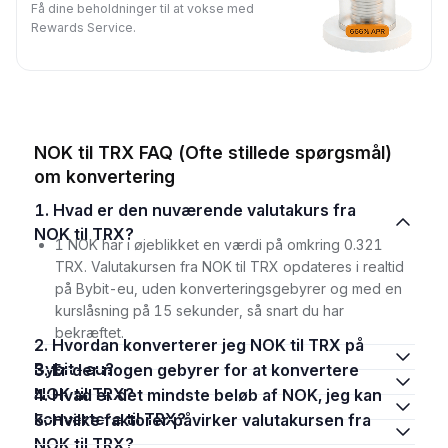
Få dine beholdninger til at vokse med
Rewards Service.
NOK til TRX FAQ (Ofte stillede spørgsmål)
om konvertering
1. Hvad er den nuværende valutakurs fra
NOK til TRX?
1 NOK har i øjeblikket en værdi på omkring 0.321
TRX. Valutakursen fra NOK til TRX opdateres i realtid
på Bybit-eu, uden konverteringsgebyrer og med en
kurslåsning på 15 sekunder, så snart du har
bekræftet.
2. Hvordan konverterer jeg NOK til TRX på
Bybit-eu?
3. Er der nogen gebyrer for at konvertere
NOK til TRX?
4. Hvad er det mindste beløb af NOK, jeg kan
konvertere til TRX?
5. Hvilke faktorer påvirker valutakursen fra
NOK til TRX?