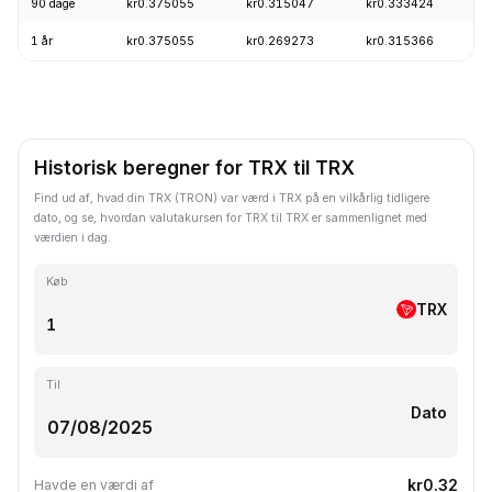
90 dage
kr0.375055
kr0.315047
kr0.333424
1 år
kr0.375055
kr0.269273
kr0.315366
Historisk beregner for TRX til TRX
Find ud af, hvad din TRX (TRON) var værd i TRX på en vilkårlig tidligere
dato, og se, hvordan valutakursen for TRX til TRX er sammenlignet med
værdien i dag.
Køb
TRX
Til
Dato
kr0.32
Havde en værdi af