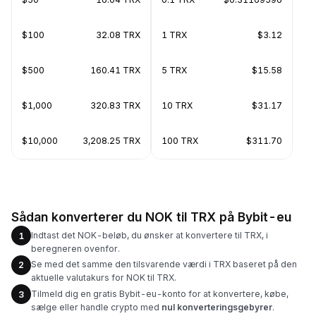
$100
32.08 TRX
1 TRX
$3.12
$500
160.41 TRX
5 TRX
$15.58
$1,000
320.83 TRX
10 TRX
$31.17
$10,000
3,208.25 TRX
100 TRX
$311.70
Sådan konverterer du NOK til TRX på Bybit-eu
Indtast det NOK-beløb, du ønsker at konvertere til TRX, i
1
beregneren ovenfor.
Se med det samme den tilsvarende værdi i TRX baseret på den
2
aktuelle valutakurs for NOK til TRX.
Tilmeld dig en gratis Bybit-eu-konto for at konvertere, købe,
3
sælge eller handle crypto med
nul konverteringsgebyrer
.