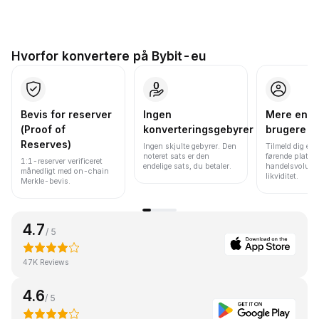
Hvorfor konvertere på Bybit-eu
Bevis for reserver
Ingen
Mere end 
(Proof of
konverteringsgebyrer
brugere
Reserves)
Ingen skjulte gebyrer. Den
Tilmeld dig en 
noteret sats er den
førende platfo
1:1-reserver verificeret
endelige sats, du betaler.
handelsvolume
månedligt med on-chain
likviditet.
Merkle-bevis.
4.7
/ 5
47K Reviews
4.6
/ 5