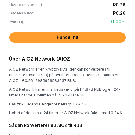
₽0.26
Havde en værdi af
₽0.26
Dagens værdi
+
0.00
%
Ændring
Handel nu
Über AIOZ Network (AIOZ)
AIOZ Network er en kryptovaluta, der kan konverteres til
Russiske rubler (RUB) på Bybit-eu. Den aktuelle valutakurs er 1
AIOZ = ₽0.2612985959583937 RUB.
AIOZ Network har en markedsværdi på ₽4.87B RUB og en 24-
timers handelsvolumen på ₽192.41M RUB.
Das zirkulierende Angebot beträgt 1B AIOZ.
I løbet af de sidste 24 timer er AIOZ Network faldet med 0.34%.
Sådan konverterer du AIOZ til RUB