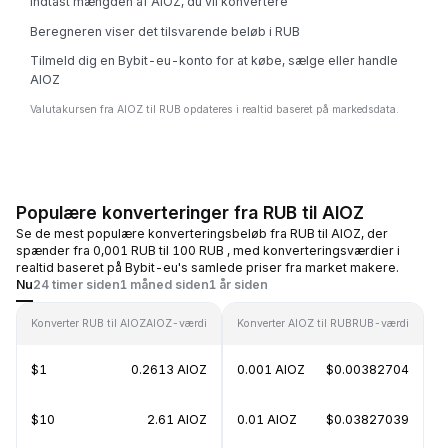
Indtast mængden af AIOZ, du vil konvertere
Beregneren viser det tilsvarende beløb i RUB
Tilmeld dig en Bybit-eu-konto for at købe, sælge eller handle
AIOZ
Valutakursen fra AIOZ til RUB opdateres i realtid baseret på markedsdata.
Populære konverteringer fra RUB til AIOZ
Se de mest populære konverteringsbeløb fra RUB til AIOZ, der
spænder fra 0,001 RUB til 100 RUB , med konverteringsværdier i
realtid baseret på Bybit-eu's samlede priser fra market makere.
Nu
24 timer siden
1 måned siden
1 år siden
Konverter RUB til AIOZ
AIOZ-værdi
Konverter AIOZ til RUB
RUB-værdi
$1
0.2613 AIOZ
0.001 AIOZ
$0.00382704
$10
2.61 AIOZ
0.01 AIOZ
$0.03827039