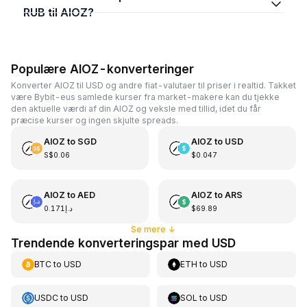
RUB til AIOZ?
Populære AIOZ-konverteringer
Konverter AIOZ til USD og andre fiat-valutaer til priser i realtid. Takket
være Bybit-eus samlede kurser fra market-makere kan du tjekke
den aktuelle værdi af din AIOZ og veksle med tillid, idet du får
præcise kurser og ingen skjulte spreads.
AIOZ
to
SGD
AIOZ
to
USD
S$0.06
$0.047
AIOZ
to
AED
AIOZ
to
ARS
د.إ0.171
$69.89
Se mere
↓
Trendende konverteringspar med USD
BTC
to
USD
ETH
to
USD
USDC
to
USD
SOL
to
USD