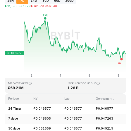
24H
7D
14D
30D
60D
200D
Høj
:
₽
0.048920
Lav
:
₽
0.046138
Sidst opdateret: 2026-08-08, 11:59 GMT+0
All Time High
All Time Low
₽2.65
₽0.010996
Markedsværdi
Cirkulerende udbud
₽59.21M
1.26 B
Periode
Høj
Lav
Gennemsnit
Æn
24 Timer
₽0.046577
₽0.046577
₽0.046577
+
7 dage
₽0.048605
₽0.046577
₽0.047263
-
30 dage
₽0.051559
₽0.046577
₽0.049219
-