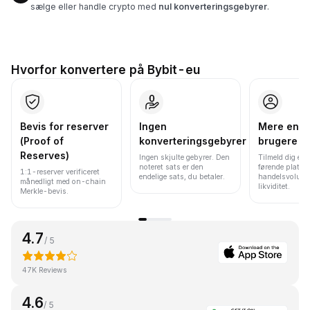
sælge eller handle crypto med
nul konverteringsgebyrer
.
Hvorfor konvertere på Bybit-eu
Bevis for reserver
Ingen
Mere end 
(Proof of
konverteringsgebyrer
brugere
Reserves)
Ingen skjulte gebyrer. Den
Tilmeld dig en 
noteret sats er den
førende platfo
1:1-reserver verificeret
endelige sats, du betaler.
handelsvolume
månedligt med on-chain
likviditet.
Merkle-bevis.
4.7
/ 5
47K Reviews
4.6
/ 5