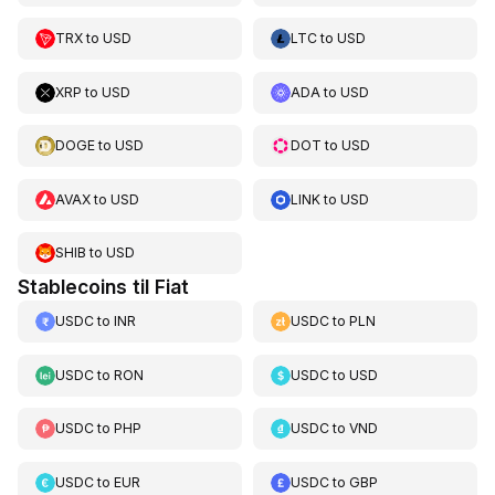
TRX
to
USD
LTC
to
USD
XRP
to
USD
ADA
to
USD
DOGE
to
USD
DOT
to
USD
AVAX
to
USD
LINK
to
USD
SHIB
to
USD
Stablecoins til Fiat
USDC
to
INR
USDC
to
PLN
USDC
to
RON
USDC
to
USD
USDC
to
PHP
USDC
to
VND
USDC
to
EUR
USDC
to
GBP