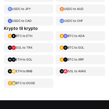
USDC
to
JPY
USDC
to
AUD
USDC
to
CAD
USDC
to
CHF
Krypto til krypto
BTC
to
ETH
BTC
to
ADA
SOL
to
TRX
BTC
to
SOL
ETH
to
SOL
BTC
to
XRP
ETH
to
BNB
SOL
to
AVAX
BTC
to
DOGE