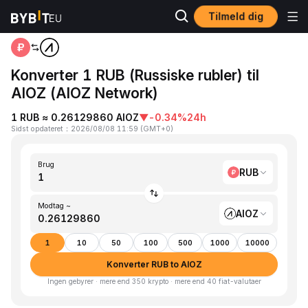
Tilmeld dig
Hjem
RUB to AIOZ
Konverter 1 RUB (Russiske rubler) til
AIOZ (AIOZ Network)
1 RUB ≈ 0.26129860 AIOZ
▼
-0.34%
24h
Sidst opdateret
：
2026/08/08 11:59
(
GMT+0
)
Brug
RUB
Modtag ~
AIOZ
1
10
50
100
500
1000
10000
Konverter RUB to AIOZ
Ingen gebyrer · mere end 350 krypto · mere end 40 fiat-valutaer