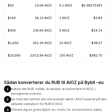
$50
13.06 AIOZ
0.1 AIOZ
$0.38270393
$100
26.13 AIOZ
1 AIOZ
$3.83
$500
130.65 AIOZ
5 AIOZ
$19.14
$1,000
261.30 AIOZ
10 AIOZ
$38.27
$10,000
2,612.99 AIOZ
100 AIOZ
$382.70
Sådan konverterer du RUB til AIOZ på Bybit-eu
Indtast det RUB-beløb, du ønsker at konvertere til AIOZ, i
1
beregneren ovenfor.
Se med det samme den tilsvarende værdi i AIOZ baseret på den
2
aktuelle valutakurs for RUB til AIOZ.
Tilmeld dig en gratis Bybit-eu-konto for at konvertere, købe,
3