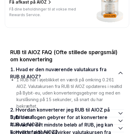
Få afkast på AIOZ
Få dine beholdninger til at vokse med
Rewards Service.
RUB til AIOZ FAQ (Ofte stillede spørgsmål)
om konvertering
1. Hvad er den nuværende valutakurs fra
RUB til AIOZ?
1 RUB har i øjeblikket en værdi på omkring 0.261
AIOZ. Valutakursen fra RUB til AIOZ opdateres i realtid
på Bybit-eu, uden konverteringsgebyrer og med en
kurslåsning på 15 sekunder, så snart du har
bekræftet.
2. Hvordan konverterer jeg RUB til AIOZ på
Bybit-eu?
3. Er der nogen gebyrer for at konvertere
RUB til AIOZ?
4. Hvad er det mindste beløb af RUB, jeg kan
konvertere til AIOZ?
5. Hvilke faktorer påvirker valutakursen fra