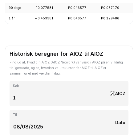
90 dage
₽0.077581
₽0.046577
₽0.057170
-
1 år
₽0.453381
₽0.046577
₽0.129486
-
Historisk beregner for AIOZ til AIOZ
Find ud af, hvad din AIOZ (AIOZ Network) var værd i AIOZ på en vilkårlig
tidligere dato, og se, hvordan valutakursen for AIOZ til AIOZ er
sammenlignet med værdien i dag.
Køb
AIOZ
Til
Dato