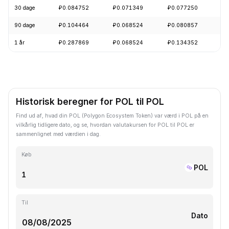
30 dage
₽0.084752
₽0.071349
₽0.077250
-
90 dage
₽0.104464
₽0.068524
₽0.080857
+
1 år
₽0.287869
₽0.068524
₽0.134352
-
Historisk beregner for POL til POL
Find ud af, hvad din POL (Polygon Ecosystem Token) var værd i POL på en
vilkårlig tidligere dato, og se, hvordan valutakursen for POL til POL er
sammenlignet med værdien i dag.
Køb
POL
Til
Dato