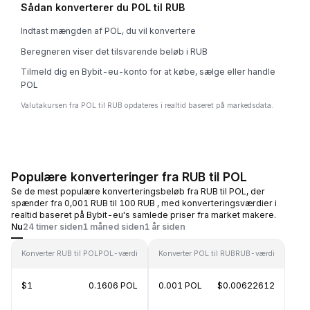
Sådan konverterer du POL til RUB
Indtast mængden af POL, du vil konvertere
Beregneren viser det tilsvarende beløb i RUB
Tilmeld dig en Bybit-eu-konto for at købe, sælge eller handle
POL
Valutakursen fra POL til RUB opdateres i realtid baseret på markedsdata.
Populære konverteringer fra RUB til POL
Se de mest populære konverteringsbeløb fra RUB til POL, der
spænder fra 0,001 RUB til 100 RUB , med konverteringsværdier i
realtid baseret på Bybit-eu's samlede priser fra market makere.
Nu
24 timer siden
1 måned siden
1 år siden
Konverter RUB til POL
POL-værdi
Konverter POL til RUB
RUB-værdi
$1
0.1606 POL
0.001 POL
$0.00622612