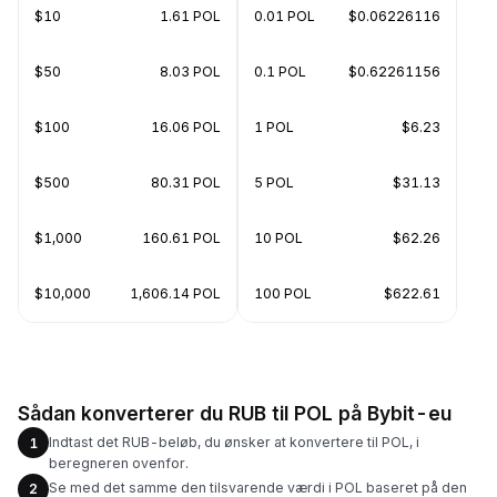
$10
1.61 POL
0.01 POL
$0.06226116
$50
8.03 POL
0.1 POL
$0.62261156
$100
16.06 POL
1 POL
$6.23
$500
80.31 POL
5 POL
$31.13
$1,000
160.61 POL
10 POL
$62.26
$10,000
1,606.14 POL
100 POL
$622.61
Sådan konverterer du RUB til POL på Bybit-eu
Indtast det RUB-beløb, du ønsker at konvertere til POL, i
1
beregneren ovenfor.
Se med det samme den tilsvarende værdi i POL baseret på den
2