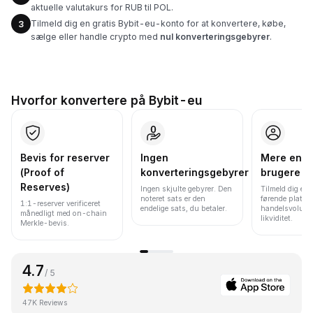
aktuelle valutakurs for RUB til POL.
Tilmeld dig en gratis Bybit-eu-konto for at konvertere, købe,
3
sælge eller handle crypto med
nul konverteringsgebyrer
.
Hvorfor konvertere på Bybit-eu
Bevis for reserver
Ingen
Mere end 
(Proof of
konverteringsgebyrer
brugere
Reserves)
Ingen skjulte gebyrer. Den
Tilmeld dig en 
noteret sats er den
førende platfo
1:1-reserver verificeret
endelige sats, du betaler.
handelsvolume
månedligt med on-chain
likviditet.
Merkle-bevis.
4.7
/ 5
47K Reviews