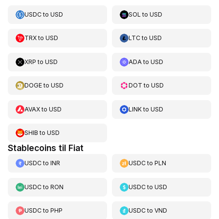
USDC
to
USD
SOL
to
USD
TRX
to
USD
LTC
to
USD
XRP
to
USD
ADA
to
USD
DOGE
to
USD
DOT
to
USD
AVAX
to
USD
LINK
to
USD
SHIB
to
USD
Stablecoins til Fiat
USDC
to
INR
USDC
to
PLN
USDC
to
RON
USDC
to
USD
USDC
to
PHP
USDC
to
VND