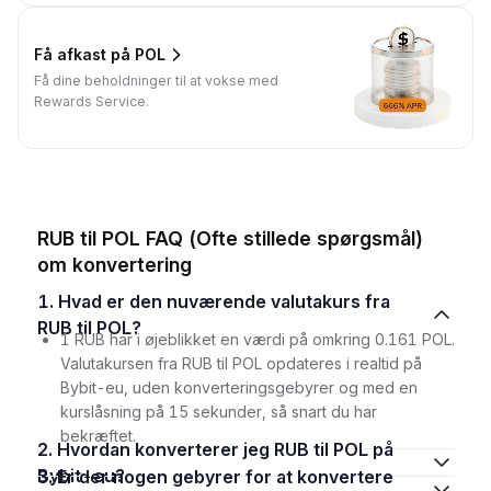
Få afkast på POL
Få dine beholdninger til at vokse med
Rewards Service.
RUB til POL FAQ (Ofte stillede spørgsmål)
om konvertering
1. Hvad er den nuværende valutakurs fra
RUB til POL?
1 RUB har i øjeblikket en værdi på omkring 0.161 POL.
Valutakursen fra RUB til POL opdateres i realtid på
Bybit-eu, uden konverteringsgebyrer og med en
kurslåsning på 15 sekunder, så snart du har
bekræftet.
2. Hvordan konverterer jeg RUB til POL på
Bybit-eu?
3. Er der nogen gebyrer for at konvertere