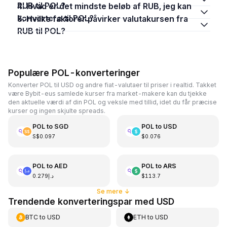
RUB til POL?
4. Hvad er det mindste beløb af RUB, jeg kan
konvertere til POL?
5. Hvilke faktorer påvirker valutakursen fra
RUB til POL?
Populære POL-konverteringer
Konverter POL til USD og andre fiat-valutaer til priser i realtid. Takket
være Bybit-eus samlede kurser fra market-makere kan du tjekke
den aktuelle værdi af din POL og veksle med tillid, idet du får præcise
kurser og ingen skjulte spreads.
POL
to
SGD
POL
to
USD
S$0.097
$0.076
POL
to
AED
POL
to
ARS
د.إ0.279
$113.7
Se mere
↓
Trendende konverteringspar med USD
BTC
to
USD
ETH
to
USD