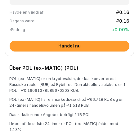
₽0.16
Havde en værdi af
₽0.16
Dagens værdi
+
0.00
%
Ændring
Handel nu
Über POL (ex-MATIC) (POL)
POL (ex-MATIC) er en kryptovaluta, der kan konverteres til
Russiske rubler (RUB) på Bybit-eu. Den aktuelle valutakurs er 1
POL = ₽0.16061378589670203 RUB.
POL (ex-MATIC) har en markedsværdi på ₽66.71B RUB og en
24-timers handelsvolumen på ₽1.51B RUB.
Das zirkulierende Angebot beträgt 11B POL.
I løbet af de sidste 24 timer er POL (ex-MATIC) faldet med
1.13%.