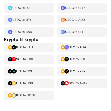
USDC
to
EUR
USDC
to
GBP
USDC
to
JPY
USDC
to
AUD
USDC
to
CAD
USDC
to
CHF
Krypto til krypto
BTC
to
ETH
BTC
to
ADA
SOL
to
TRX
BTC
to
SOL
ETH
to
SOL
BTC
to
XRP
ETH
to
BNB
SOL
to
AVAX
BTC
to
DOGE