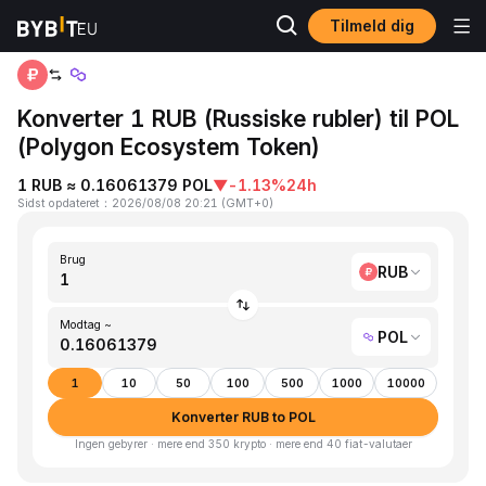
Tilmeld dig
Hjem
RUB to POL
Konverter 1 RUB (Russiske rubler) til POL
(Polygon Ecosystem Token)
1 RUB ≈ 0.16061379 POL
▼
-1.13%
24h
Sidst opdateret
：
2026/08/08 20:21
(
GMT+0
)
Brug
RUB
Modtag ~
POL
1
10
50
100
500
1000
10000
Konverter RUB to POL
Ingen gebyrer · mere end 350 krypto · mere end 40 fiat-valutaer