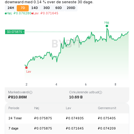
downward med 0.14 % over de seneste 30 dage.
24H
7D
14D
30D
60D
200D
Høj
:
₽
0.076280
Lav
:
₽
0.071645
Sidst opdateret: 2026-08-08, 20:21 GMT+0
All Time High
All Time Low
₽1.29
₽0.067711
Markedsværdi
Cirkulerende udbud
₽810.86M
10.69 B
Periode
Høj
Lav
Gennemsnit
Æn
24 Timer
₽0.075875
₽0.074935
₽0.075405
+
7 dage
₽0.075875
₽0.071645
₽0.074209
+