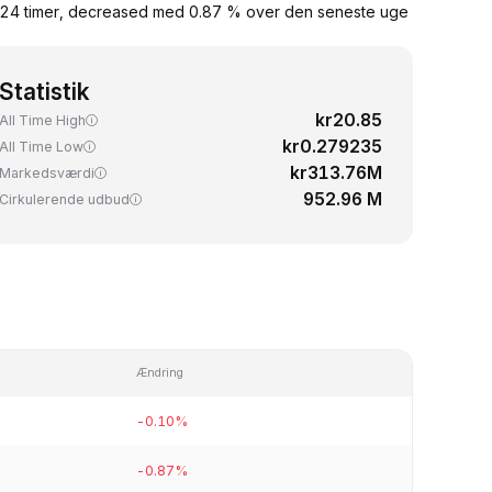
te 24 timer, decreased med 0.87 % over den seneste uge
Statistik
kr20.85
All Time High
kr0.279235
All Time Low
kr313.76M
Markedsværdi
952.96 M
Cirkulerende udbud
Ændring
-0.10%
-0.87%