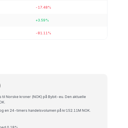
-17.48%
+3.59%
-81.11%
)
s til Norske kroner (NOK) på Bybit-eu. Den aktuelle
OK.
 og en 24-timers handelsvolumen på kr152.11M NOK.
t med 0.18%.