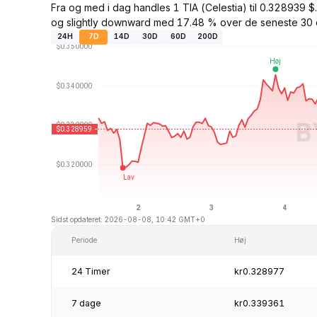
Fra og med i dag handles 1 TIA (Celestia) til 0.328939
og slightly downward med 17.48 % over de seneste 30 
24H
7D
14D
30D
60D
200D
Sidst opdateret: 2026-08-08, 10:42 GMT+0
Periode
Høj
24 Timer
kr0.328977
7 dage
kr0.339361