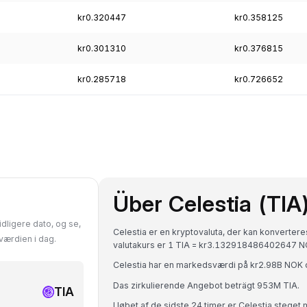
kr0.320447
kr0.358125
kr0.301310
kr0.376815
kr0.285718
kr0.726652
Über Celestia (TIA
idligere dato, og se,
Celestia er en kryptovaluta, der kan konvertere
værdien i dag.
valutakurs er 1 TIA = kr3.132918486402647 N
Celestia har en markedsværdi på kr2.98B NOK
Das zirkulierende Angebot beträgt 953M TIA.
TIA
I løbet af de sidste 24 timer er Celestia stege