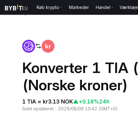
Køb krypto
Markeder
Handel
Værktøje
Hjem
TIA to NOK
Konverter 1 TIA (
(Norske kroner)
1 TIA ≈ kr3.13 NOK
▲
+0.18%
24h
Sidst opdateret
：
2026/08/08 10:42
(
GMT+0
)