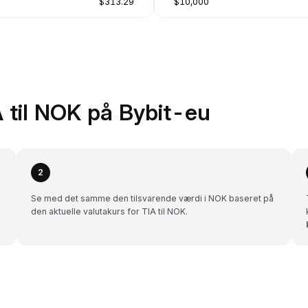
$313.29
$10,000
 til NOK på Bybit-eu
2
Se med det samme den tilsvarende værdi i NOK baseret på
den aktuelle valutakurs for TIA til NOK.