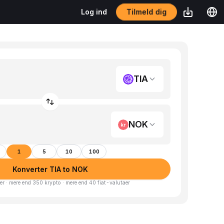
Tilmeld dig
Log ind
TIA
NOK
1
5
10
100
Konverter TIA to NOK
er · mere end 350 krypto · mere end 40 fiat-valutaer