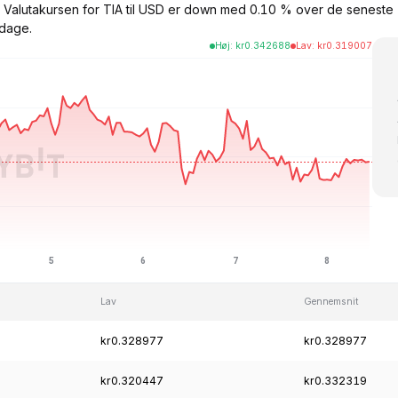
 $. Valutakursen for TIA til USD er down med 0.10 % over de senes
dage.
Høj
:
kr
0.342688
Lav
:
kr
0.319007
Lav
Gennemsnit
kr0.328977
kr0.328977
kr0.320447
kr0.332319