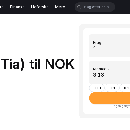
r
Finans
Udforsk
Mere
Brug
Tia) til NOK
Modtag ~
0.001
0.01
0.1
Ingen gebyr