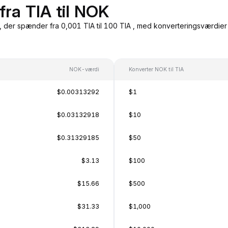
fra TIA til NOK
 der spænder fra 0,001 TIA til 100 TIA , med konverteringsværdier i
NOK-værdi
Konverter NOK til TIA
$0.00313292
$1
$0.03132918
$10
$0.31329185
$50
$3.13
$100
$15.66
$500
$31.33
$1,000