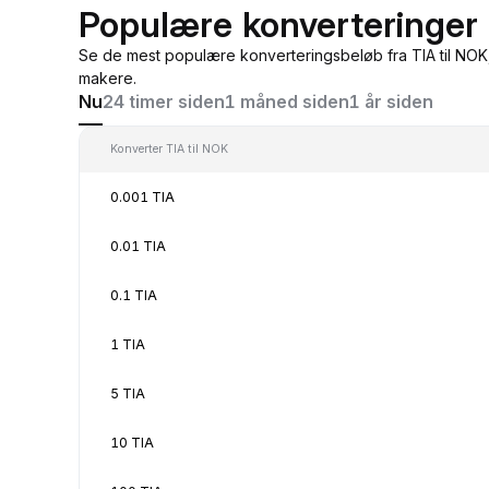
Populære konverteringer 
Se de mest populære konverteringsbeløb fra TIA til NOK,
makere.
Nu
24 timer siden
1 måned siden
1 år siden
Konverter TIA til NOK
0.001 TIA
0.01 TIA
0.1 TIA
1 TIA
5 TIA
10 TIA