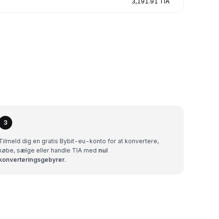
3,191.91 TIA
3
Tilmeld dig en gratis Bybit-eu-konto for at konvertere,
købe, sælge eller handle TIA med
nul
konverteringsgebyrer
.