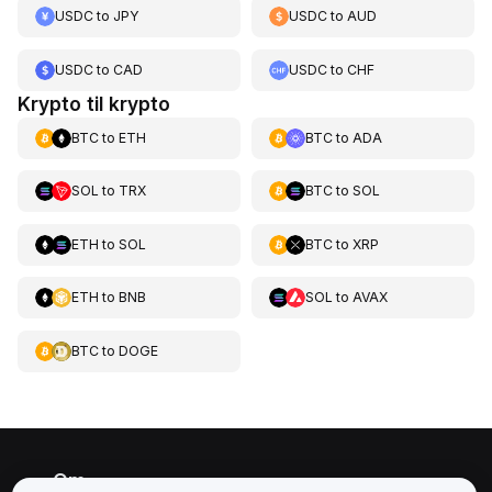
USDC
to
JPY
USDC
to
AUD
USDC
to
CAD
USDC
to
CHF
Krypto til krypto
BTC
to
ETH
BTC
to
ADA
SOL
to
TRX
BTC
to
SOL
ETH
to
SOL
BTC
to
XRP
ETH
to
BNB
SOL
to
AVAX
BTC
to
DOGE
Om