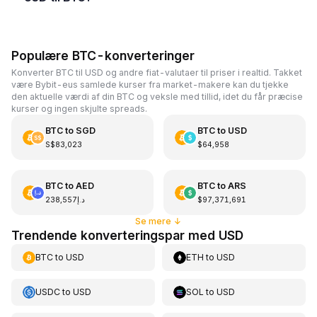
Populære BTC-konverteringer
Konverter BTC til USD og andre fiat-valutaer til priser i realtid. Takket
være Bybit-eus samlede kurser fra market-makere kan du tjekke
den aktuelle værdi af din BTC og veksle med tillid, idet du får præcise
kurser og ingen skjulte spreads.
BTC
to
SGD
BTC
to
USD
S$83,023
$64,958
BTC
to
AED
BTC
to
ARS
د.إ238,557
$97,371,691
Se mere
↓
Trendende konverteringspar med USD
BTC
to
USD
ETH
to
USD
USDC
to
USD
SOL
to
USD