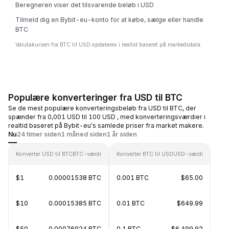
Beregneren viser det tilsvarende beløb i USD
Tilmeld dig en Bybit-eu-konto for at købe, sælge eller handle
BTC
Valutakursen fra BTC til USD opdateres i realtid baseret på markedsdata.
Populære konverteringer fra USD til BTC
Se de mest populære konverteringsbeløb fra USD til BTC, der
spænder fra 0,001 USD til 100 USD , med konverteringsværdier i
realtid baseret på Bybit-eu's samlede priser fra market makere.
Nu
24 timer siden
1 måned siden
1 år siden
Konverter USD til BTC
BTC-værdi
Konverter BTC til USD
USD-værdi
$1
0.00001538 BTC
0.001 BTC
$65.00
$10
0.00015385 BTC
0.01 BTC
$649.99
$50
0.00076924 BTC
0.1 BTC
$6,499.92