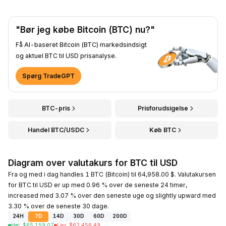
"Bør jeg købe Bitcoin (BTC) nu?"
Få AI-baseret Bitcoin (BTC) markedsindsigt
og aktuel BTC til USD prisanalyse.
Spørg TradeGPT
BTC-pris
Prisforudsigelse
Handel BTC/USDC
Køb BTC
Diagram over valutakurs for BTC til USD
Fra og med i dag handles 1 BTC (Bitcoin) til 64,958.00 $. Valutakursen
for BTC til USD er up med 0.96 % over de seneste 24 timer,
increased med 3.07 % over den seneste uge og slightly upward med
3.30 % over de seneste 30 dage.
24H
7D
14D
30D
60D
200D
Høj
:
$
65,159.07
Lav
:
$
62,456.49