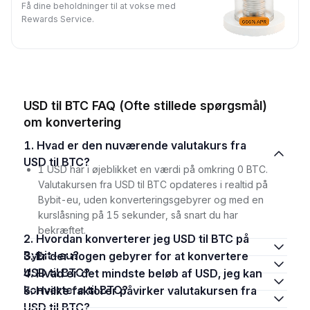
Få dine beholdninger til at vokse med
Rewards Service.
USD til BTC FAQ (Ofte stillede spørgsmål)
om konvertering
1. Hvad er den nuværende valutakurs fra
USD til BTC?
1 USD har i øjeblikket en værdi på omkring 0 BTC.
Valutakursen fra USD til BTC opdateres i realtid på
Bybit-eu, uden konverteringsgebyrer og med en
kurslåsning på 15 sekunder, så snart du har
bekræftet.
2. Hvordan konverterer jeg USD til BTC på
Bybit-eu?
3. Er der nogen gebyrer for at konvertere
USD til BTC?
4. Hvad er det mindste beløb af USD, jeg kan
konvertere til BTC?
5. Hvilke faktorer påvirker valutakursen fra
USD til BTC?