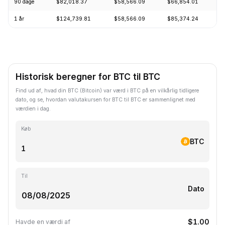
90 dage
$82,018.37
$58,566.09
$66,854.01
+
1 år
$124,739.81
$58,566.09
$85,374.24
-
Historisk beregner for BTC til BTC
Find ud af, hvad din BTC (Bitcoin) var værd i BTC på en vilkårlig tidligere
dato, og se, hvordan valutakursen for BTC til BTC er sammenlignet med
værdien i dag.
Køb
BTC
Til
Dato
$1.00
Havde en værdi af