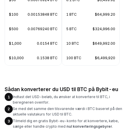
$100
0.00153848 BTC
1 BTC
$64,999.20
$500
0.00769240 BTC
5 BTC
$324,996.00
$1,000
0.0154 BTC
10 BTC
$649,992.00
$10,000
0.1538 BTC
100 BTC
$6,499,920
Sådan konverterer du USD til BTC på Bybit-eu
Indtast det USD-beløb, du ønsker at konvertere til BTC, i
1
beregneren ovenfor.
Se med det samme den tilsvarende værdi i BTC baseret på den
2
aktuelle valutakurs for USD til BTC.
Tilmeld dig en gratis Bybit-eu-konto for at konvertere, købe,
3
sælge eller handle crypto med
nul konverteringsgebyrer
.