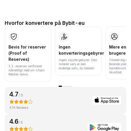
Hvorfor konvertere på Bybit-eu
Bevis for reserver
Ingen
Mere end 
(Proof of
konverteringsgebyrer
brugere
Reserves)
Ingen skjulte gebyrer. Den
Tilmeld dig en 
noteret sats er den
førende platfo
1:1-reserver verificeret
endelige sats, du betaler.
handelsvolume
månedligt med on-chain
likviditet.
Merkle-bevis.
4.7
/ 5
47K Reviews
4.6
/ 5