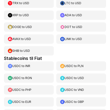
TRX
to
USD
LTC
to
USD
XRP
to
USD
ADA
to
USD
DOGE
to
USD
DOT
to
USD
AVAX
to
USD
LINK
to
USD
SHIB
to
USD
Stablecoins til Fiat
USDC
to
INR
USDC
to
PLN
USDC
to
RON
USDC
to
USD
USDC
to
PHP
USDC
to
VND
USDC
to
EUR
USDC
to
GBP