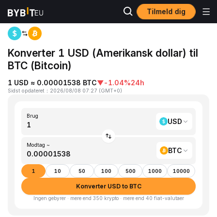
Tilmeld dig
Hjem
USD to BTC
Konverter 1 USD (Amerikansk dollar) til
BTC (Bitcoin)
1 USD ≈ 0.00001538 BTC
▼
-1.04%
24h
Sidst opdateret
：
2026/08/08 07:27
(
GMT+0
)
Brug
USD
Modtag ~
BTC
1
10
50
100
500
1000
10000
Konverter USD to BTC
Ingen gebyrer · mere end 350 krypto · mere end 40 fiat-valutaer