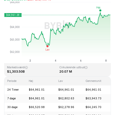
Sidst opdateret: 2026-08-08, 07:27 GMT+0
All Time High
All Time Low
$126,080.00
$67.81
Markedsværdi
Cirkulerende udbud
$1,303.50B
20.07 M
Periode
Høj
Lav
Gennemsnit
Æ
24 Timer
$64,961.01
$64,961.01
$64,961.01
+
7 dage
$64,961.01
$62,802.63
$63,943.73
+
30 dage
$66,520.98
$62,278.96
$64,245.70
+