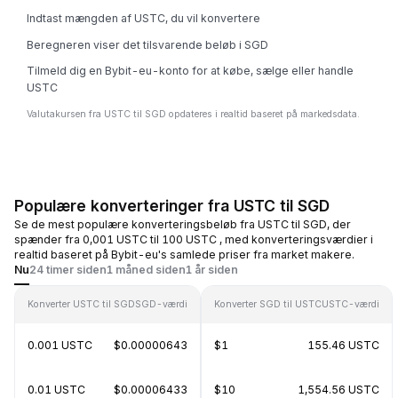
Indtast mængden af USTC, du vil konvertere
Beregneren viser det tilsvarende beløb i SGD
Tilmeld dig en Bybit-eu-konto for at købe, sælge eller handle
USTC
Valutakursen fra USTC til SGD opdateres i realtid baseret på markedsdata.
Populære konverteringer fra USTC til SGD
Se de mest populære konverteringsbeløb fra USTC til SGD, der
spænder fra 0,001 USTC til 100 USTC , med konverteringsværdier i
realtid baseret på Bybit-eu's samlede priser fra market makere.
Nu
24 timer siden
1 måned siden
1 år siden
Konverter USTC til SGD
SGD-værdi
Konverter SGD til USTC
USTC-værdi
0.001 USTC
$0.00000643
$1
155.46 USTC
0.01 USTC
$0.00006433
$10
1,554.56 USTC