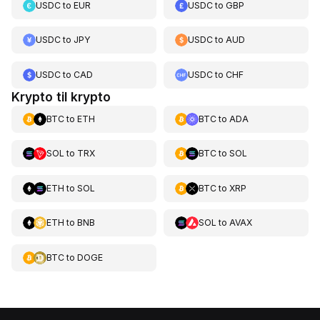
USDC
to
EUR
USDC
to
GBP
USDC
to
JPY
USDC
to
AUD
USDC
to
CAD
USDC
to
CHF
Krypto til krypto
BTC
to
ETH
BTC
to
ADA
SOL
to
TRX
BTC
to
SOL
ETH
to
SOL
BTC
to
XRP
ETH
to
BNB
SOL
to
AVAX
BTC
to
DOGE