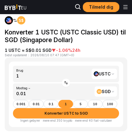
Tilmeld dig
Hjem
USTC to SGD
Konverter 1 USTC (USTC Classic USD) til
SGD (Singapore Dollar)
1 USTC ≈ S$0.01 SGD
▼
-1.06%
24h
Sidst opdateret
：
2026/08/10 07:47
(
GMT+0
)
Brug
USTC
Modtag ~
SGD
0.001
0.01
0.1
1
5
10
100
Konverter USTC to SGD
Ingen gebyrer · mere end 350 krypto · mere end 40 fiat-valutaer