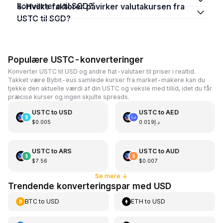
konvertere til SGD?
5. Hvilke faktorer påvirker valutakursen fra
USTC til SGD?
Populære USTC-konverteringer
Konverter USTC til USD og andre fiat-valutaer til priser i realtid.
Takket være Bybit-eus samlede kurser fra market-makere kan du
tjekke den aktuelle værdi af din USTC og veksle med tillid, idet du får
præcise kurser og ingen skjulte spreads.
USTC
to
USD
USTC
to
AED
$0.005
د.إ0.019
USTC
to
ARS
USTC
to
AUD
$7.56
$0.007
Se mere
↓
Trendende konverteringspar med USD
BTC
to
USD
ETH
to
USD