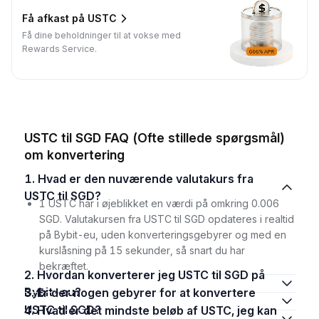
Få afkast på USTC
Få dine beholdninger til at vokse med
Rewards Service.
USTC til SGD FAQ (Ofte stillede spørgsmål)
om konvertering
1. Hvad er den nuværende valutakurs fra
USTC til SGD?
1 USTC har i øjeblikket en værdi på omkring 0.006
SGD. Valutakursen fra USTC til SGD opdateres i realtid
på Bybit-eu, uden konverteringsgebyrer og med en
kurslåsning på 15 sekunder, så snart du har
bekræftet.
2. Hvordan konverterer jeg USTC til SGD på
Bybit-eu?
3. Er der nogen gebyrer for at konvertere
USTC til SGD?
4. Hvad er det mindste beløb af USTC, jeg kan