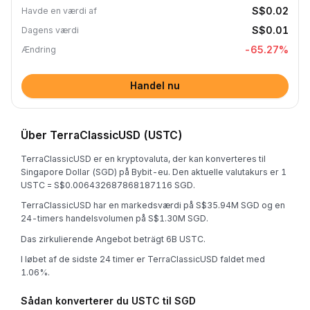
S$0.02
Havde en værdi af
S$0.01
Dagens værdi
-65.27
%
Ændring
Handel nu
Über TerraClassicUSD (USTC)
TerraClassicUSD er en kryptovaluta, der kan konverteres til
Singapore Dollar (SGD) på Bybit-eu. Den aktuelle valutakurs er 1
USTC = S$0.006432687868187116 SGD.
TerraClassicUSD har en markedsværdi på S$35.94M SGD og en
24-timers handelsvolumen på S$1.30M SGD.
Das zirkulierende Angebot beträgt 6B USTC.
I løbet af de sidste 24 timer er TerraClassicUSD faldet med
1.06%.
Sådan konverterer du USTC til SGD