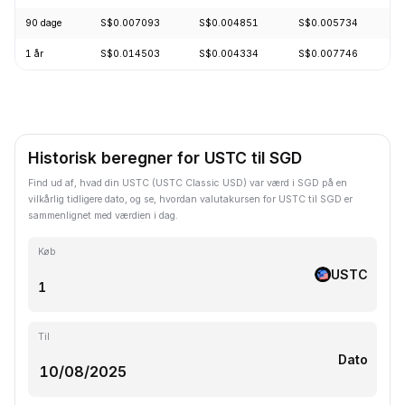
90 dage
S$0.007093
S$0.004851
S$0.005734
-
1 år
S$0.014503
S$0.004334
S$0.007746
-
Historisk beregner for USTC til SGD
Find ud af, hvad din USTC (USTC Classic USD) var værd i SGD på en
vilkårlig tidligere dato, og se, hvordan valutakursen for USTC til SGD er
sammenlignet med værdien i dag.
Køb
USTC
Til
Dato