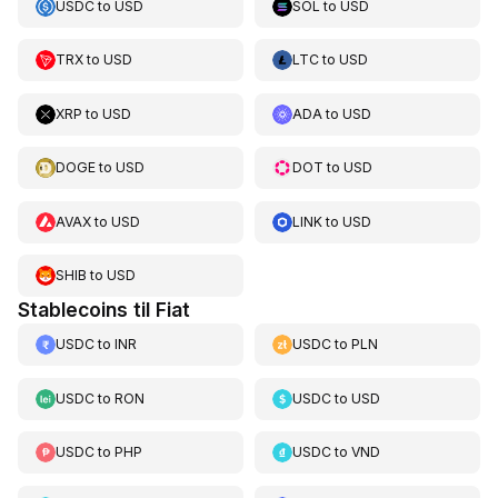
USDC
to
USD
SOL
to
USD
TRX
to
USD
LTC
to
USD
XRP
to
USD
ADA
to
USD
DOGE
to
USD
DOT
to
USD
AVAX
to
USD
LINK
to
USD
SHIB
to
USD
Stablecoins til Fiat
USDC
to
INR
USDC
to
PLN
USDC
to
RON
USDC
to
USD
USDC
to
PHP
USDC
to
VND