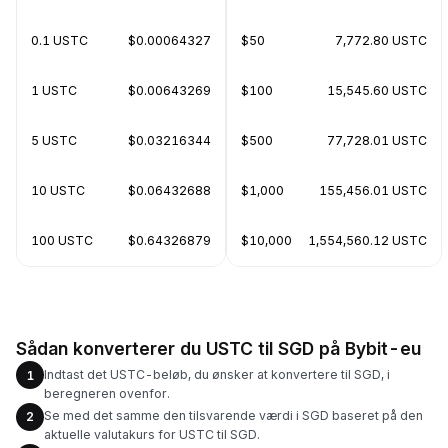
0.1 USTC
$0.00064327
$50
7,772.80 USTC
1 USTC
$0.00643269
$100
15,545.60 USTC
5 USTC
$0.03216344
$500
77,728.01 USTC
10 USTC
$0.06432688
$1,000
155,456.01 USTC
100 USTC
$0.64326879
$10,000
1,554,560.12 USTC
Sådan konverterer du USTC til SGD på Bybit-eu
Indtast det USTC-beløb, du ønsker at konvertere til SGD, i
1
beregneren ovenfor.
Se med det samme den tilsvarende værdi i SGD baseret på den
2
aktuelle valutakurs for USTC til SGD.