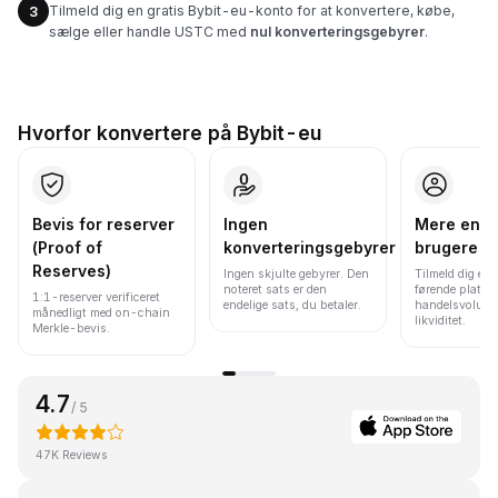
Tilmeld dig en gratis Bybit-eu-konto for at konvertere, købe,
3
sælge eller handle USTC med
nul konverteringsgebyrer
.
Hvorfor konvertere på Bybit-eu
Bevis for reserver
Ingen
Mere end 
(Proof of
konverteringsgebyrer
brugere
Reserves)
Ingen skjulte gebyrer. Den
Tilmeld dig en 
noteret sats er den
førende platfo
1:1-reserver verificeret
endelige sats, du betaler.
handelsvolume
månedligt med on-chain
likviditet.
Merkle-bevis.
4.7
/ 5
47K Reviews