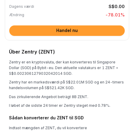
S$0.00
Dagens værdi
-78.01
%
Ændring
Handel nu
Über Zentry (ZENT)
Zentry er en kryptovaluta, der kan konverteres til Singapore
Dollar (SGD) på Bybit-eu. Den aktuelle valutakurs er 1 ZENT =
S$0.0023061279032042014 SGD.
Zentry har en markedsværdi på S$22.01M SGD og en 24-timers
handelsvolumen på S$521.42K SGD.
Das zirkulierende Angebot beträgt 8B ZENT.
I løbet af de sidste 24 timer er Zentry steget med 0.78%.
Sådan konverterer du ZENT til SGD
Indtast mængden af ZENT, du vil konvertere