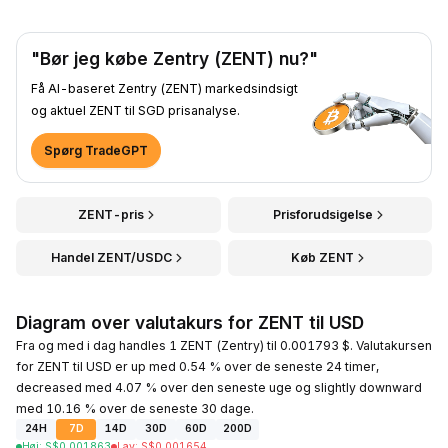
"Bør jeg købe Zentry (ZENT) nu?"
Få AI-baseret Zentry (ZENT) markedsindsigt
og aktuel ZENT til SGD prisanalyse.
Spørg TradeGPT
ZENT-pris
Prisforudsigelse
Handel ZENT/USDC
Køb ZENT
Diagram over valutakurs for ZENT til USD
Fra og med i dag handles 1 ZENT (Zentry) til 0.001793 $. Valutakursen
for ZENT til USD er up med 0.54 % over de seneste 24 timer,
decreased med 4.07 % over den seneste uge og slightly downward
med 10.16 % over de seneste 30 dage.
24H
7D
14D
30D
60D
200D
Høj
:
S$
0.001863
Lav
:
S$
0.001654