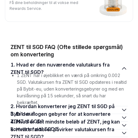
Få dine beholdninger til at vokse med
Rewards Service.
ZENT til SGD FAQ (Ofte stillede spørgsmål)
om konvertering
1. Hvad er den nuværende valutakurs fra
ZENT til SGD?
1 ZENT har i øjeblikket en værdi på omkring 0.002
SGD. Valutakursen fra ZENT til SGD opdateres i realtid
på Bybit-eu, uden konverteringsgebyrer og med en
kurslåsning på 15 sekunder, så snart du har
bekræftet.
2. Hvordan konverterer jeg ZENT til SGD på
Bybit-eu?
3. Er der nogen gebyrer for at konvertere
ZENT til SGD?
4. Hvad er det mindste beløb af ZENT, jeg kan
konvertere til SGD?
5. Hvilke faktorer påvirker valutakursen fra
ZENT til SGD?