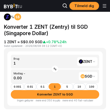
Tilmeld dig
Hjem
ZENT to SGD
Konverter 1 ZENT (Zentry) til SGD
(Singapore Dollar)
1 ZENT ≈ S$0.00 SGD
▲
+0.78%
24h
Sidst opdateret
：
2026/08/08 08:12
(
GMT+0
)
Brug
ZENT
Modtag ~
SGD
0.001
0.01
0.1
1
5
10
100
Konverter ZENT to SGD
Ingen gebyrer · mere end 350 krypto · mere end 40 fiat-valutaer