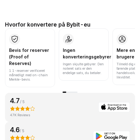
Hvorfor konvertere på Bybit-eu
Bevis for reserver
Ingen
Mere end 
(Proof of
konverteringsgebyrer
brugere
Reserves)
Ingen skjulte gebyrer. Den
Tilmeld dig en 
noteret sats er den
førende platfo
1:1-reserver verificeret
endelige sats, du betaler.
handelsvolume
månedligt med on-chain
likviditet.
Merkle-bevis.
4.7
/ 5
47K Reviews
4.6
/ 5