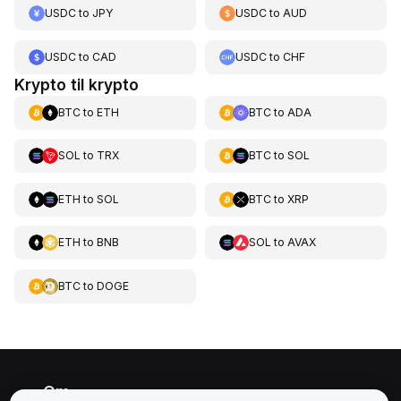
USDC
to
JPY
USDC
to
AUD
USDC
to
CAD
USDC
to
CHF
Krypto til krypto
BTC
to
ETH
BTC
to
ADA
SOL
to
TRX
BTC
to
SOL
ETH
to
SOL
BTC
to
XRP
ETH
to
BNB
SOL
to
AVAX
BTC
to
DOGE
Om