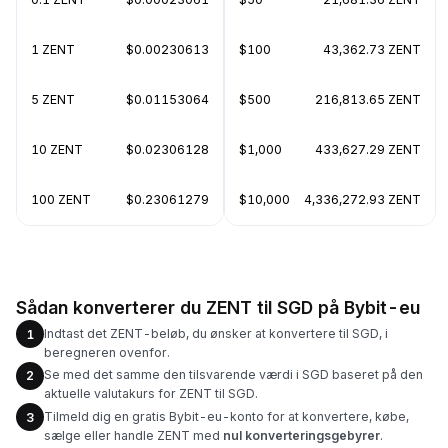
1 ZENT
$0.00230613
$100
43,362.73 ZENT
5 ZENT
$0.01153064
$500
216,813.65 ZENT
10 ZENT
$0.02306128
$1,000
433,627.29 ZENT
100 ZENT
$0.23061279
$10,000
4,336,272.93 ZENT
Sådan konverterer du ZENT til SGD på Bybit-eu
Indtast det ZENT-beløb, du ønsker at konvertere til SGD, i
1
beregneren ovenfor.
Se med det samme den tilsvarende værdi i SGD baseret på den
2
aktuelle valutakurs for ZENT til SGD.
Tilmeld dig en gratis Bybit-eu-konto for at konvertere, købe,
3
sælge eller handle ZENT med
nul konverteringsgebyrer
.