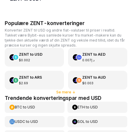
Populære ZENT-konverteringer
Konverter ZENT til USD og andre fiat-valutaer til priser i realtid.
Takket være Bybit-eus samlede kurser fra market-makere kan du
tjekke den aktuelle værdi af din ZENT og veksle med tillid, idet du får
præcise kurser og ingen skjulte spreads.
ZENT
to
USD
ZENT
to
AED
$0.002
د.إ0.007
ZENT
to
ARS
ZENT
to
AUD
$2.69
$0.003
Se mere
↓
Trendende konverteringspar med USD
BTC
to
USD
ETH
to
USD
USDC
to
USD
SOL
to
USD