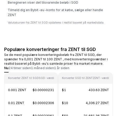
Beregneren viser det tilsvarende beløb i SGD
Tilmeld dig en Bybit-eu-konto for at købe, sælge eller handle
ZENT
Valutakursen fra ZENT til SGD opdateres i realtid baseret på markedsdata.
Populære konverteringer fra ZENT til SGD
Se de mest populære konverteringsbeløb fra ZENT til SGD, der
spænder fra 0,001 ZENT til 100 ZENT , med konverteringsværdier i
realtid baseret på Bybit-eu's samlede priser fra market makere.
Nu
24 timer siden
1 måned siden
1 år siden
Konverter ZENT til SGD
SGD-værdi
Konverter SGD til ZENT
ZENT-værdi
0.001 ZENT
$0.00000231
$1
433.63 ZENT
0.01 ZENT
$0.00002306
$10
4,336.27 ZENT
0.1 ZENT
$0.00023061
$50
21,681.36 ZENT