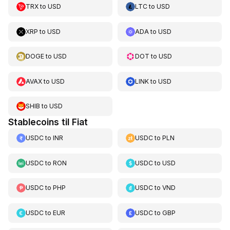
TRX
to
USD
LTC
to
USD
XRP
to
USD
ADA
to
USD
DOGE
to
USD
DOT
to
USD
AVAX
to
USD
LINK
to
USD
SHIB
to
USD
Stablecoins til Fiat
USDC
to
INR
USDC
to
PLN
USDC
to
RON
USDC
to
USD
USDC
to
PHP
USDC
to
VND
USDC
to
EUR
USDC
to
GBP