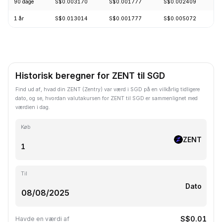
90 dage
S$0.003170
S$0.001777
S$0.002409
-
1 år
S$0.013014
S$0.001777
S$0.005072
-
Historisk beregner for ZENT til SGD
Find ud af, hvad din ZENT (Zentry) var værd i SGD på en vilkårlig tidligere
dato, og se, hvordan valutakursen for ZENT til SGD er sammenlignet med
værdien i dag.
Køb
ZENT
Til
Dato
S$0.01
Havde en værdi af