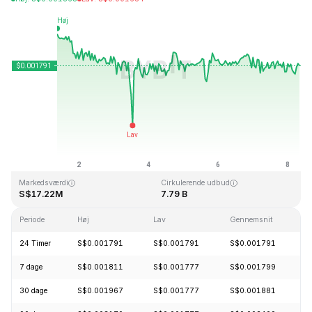
Sidst opdateret: 2026-08-08, 08:12 GMT+0
All Time High
All Time Low
S$0.045317
S$0.001638
Markedsværdi
Cirkulerende udbud
S$17.22M
7.79 B
Periode
Høj
Lav
Gennemsnit
Æ
24 Timer
S$0.001791
S$0.001791
S$0.001791
+
7 dage
S$0.001811
S$0.001777
S$0.001799
-
30 dage
S$0.001967
S$0.001777
S$0.001881
-