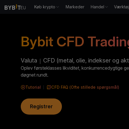
Køb krypto
Markeder
Handel
Værktøj
Bybit CFD Tradin
Valuta
CFD (metal, olie, indekser og akt
Oplev førsteklasses likviditet, konkurrencedygtige 
døgnet rundt.
Tutorial
CFD
FAQ (Ofte stillede spørgsmål)
Registrer