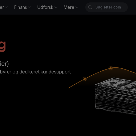
er
Finans
Udforsk
Mere
g
ier)
gebyrer og dedikeret kundesupport