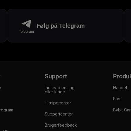
Følg på Telegram
Telegram
r
Support
Produ
y
Indsend en sag
Handel
eller klage
Earn
Hjælpecenter
rogram
Bybit Ca
Supportcenter
Brugerfeedback