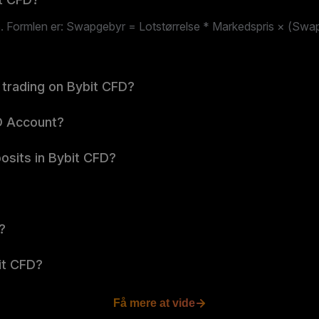
Formlen er: Swapgebyr = Lotstørrelse * Markedspris × (Swap r
 trading on Bybit CFD?
D Account?
osits in Bybit CFD?
?
bit CFD?
Få mere at vide