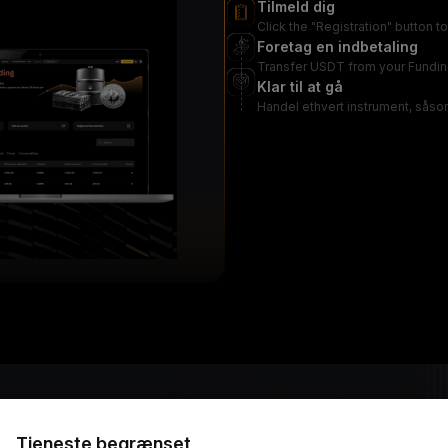
Tilmeld dig
Click the "Registration" button 
Foretag en indbetaling
Transfer USDT from your Fundin
Klar til at gå
Handel ethvert instrument, såso
eep your costs clear.
Tjeneste begrænset