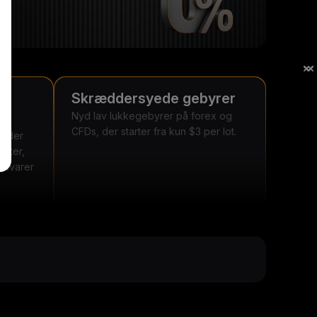
Skræddersyede gebyrer
Nyd lav lukkegebyrer på forex og
CFDs, der starter fra kun $3 per lot.
lbyder
enter,
 råvarer