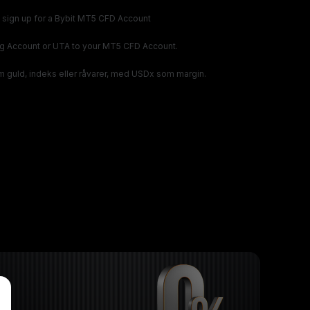
to sign up for a Bybit MT5 CFD Account
g Account or UTA to your MT5 CFD Account.
m guld, indeks eller råvarer, med USDx som margin.