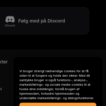
Følg med på Discord
Discord
kter
Juridisk
Politik om
Vi bruger strengt nødvendige cookies for at få
interessekonflikter
siden til at fungere og holde den sikker. Med dit
samtykke bruger vi også funktions-, analyse-,
Oversigt over politikken for
markedsførings- og sociale medie-cookies til at
opbevaring og
rd
huske dine indstillinger, forstå brugen af
administration
hjemmesiden, forbedre hjemmesiden og
understøtte markedsførings- og delingsfunktioner.
ESG-oplysninger