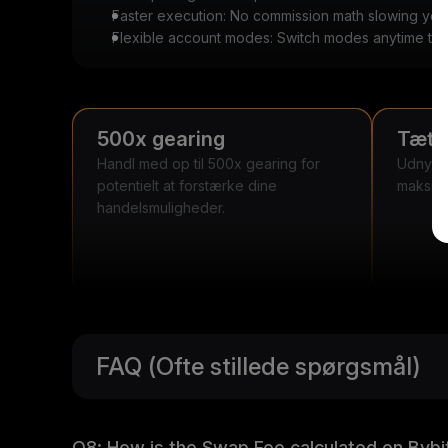
Faster execution: No commission math slowing yo
Flexible account modes: Switch modes anytime to m
500x gearing
Tætt
Handl med op til 500x gearing for
Udnyt d
potentielt at forstærke dine
maksime
handelsmuligheder.
FAQ (Ofte stillede spørgsmål)
Q8: How is the Swap Fee calculated on Byb