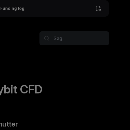
Funding log
ybit CFD
nutter