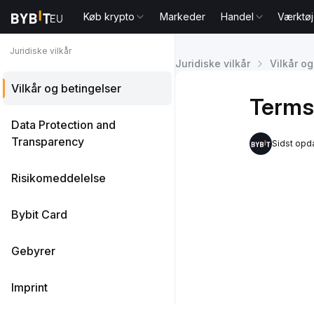
Køb krypto
Markeder
Handel
Værktøj
Juridiske vilkår
Juridiske vilkår
Vilkår og
Vilkår og betingelser
Terms
Data Protection and
Transparency
Sidst opd
Risikomeddelelse
Bybit Card
Gebyrer
Imprint