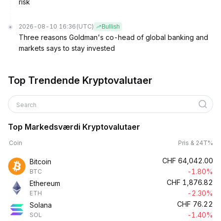
risk
2026-08-10 16:36
(UTC)
Bullish
Three reasons Goldman's co-head of global banking and
markets says to stay invested
Top Trendende Kryptovalutaer
Search
Top Markedsværdi Kryptovalutaer
Coin
Pris & 24T%
CHF
64,042.00
Bitcoin
-1.80%
BTC
CHF
1,876.82
Ethereum
-2.30%
ETH
CHF
76.22
Solana
-1.40%
SOL