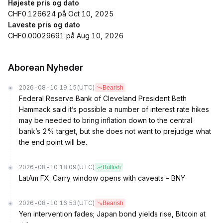
Højeste pris og dato
CHF0.126624 på Oct 10, 2025
Laveste pris og dato
CHF0.00029691 på Aug 10, 2026
Aborean Nyheder
2026-08-10 19:15
(UTC)
Bearish
Federal Reserve Bank of Cleveland President Beth
Hammack said it’s possible a number of interest rate hikes
may be needed to bring inflation down to the central
bank’s 2% target, but she does not want to prejudge what
the end point will be.
2026-08-10 18:09
(UTC)
Bullish
LatAm FX: Carry window opens with caveats – BNY
2026-08-10 16:53
(UTC)
Bearish
Yen intervention fades; Japan bond yields rise, Bitcoin at