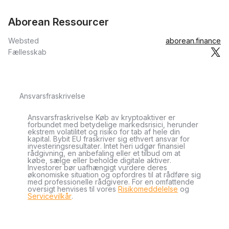
Aborean Ressourcer
Websted
aborean.finance
Fællesskab
Ansvarsfraskrivelse
Ansvarsfraskrivelse Køb av kryptoaktiver er
forbundet med betydelige markedsrisici, herunder
ekstrem volatilitet og risiko for tab af hele din
kapital. Bybit EU fraskriver sig ethvert ansvar for
investeringsresultater. Intet heri udgør finansiel
rådgivning, en anbefaling eller et tilbud om at
købe, sælge eller beholde digitale aktiver.
Investorer bør uafhængigt vurdere deres
økonomiske situation og opfordres til at rådføre sig
med professionelle rådgivere. For en omfattende
oversigt henvises til vores
Risikomeddelelse
og
Servicevilkår
.