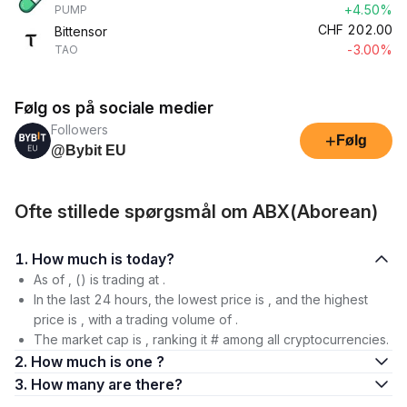
+4.50%
PUMP
CHF
202.00
Bittensor
-3.00%
TAO
Følg os på sociale medier
Followers
+
Følg
@Bybit EU
Ofte stillede spørgsmål om ABX(Aborean)
1. How much is today?
As of , () is trading at .
In the last 24 hours, the lowest price is , and the highest
price is , with a trading volume of .
The market cap is , ranking it # among all cryptocurrencies.
2. How much is one ?
3. How many are there?