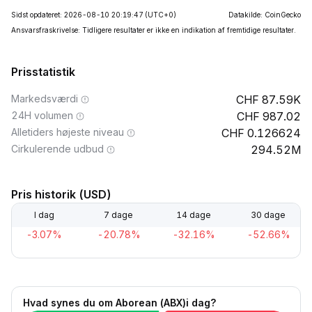
Sidst opdateret: 2026-08-10 20:19:47
(UTC+0)
Datakilde: CoinGecko
Ansvarsfraskrivelse: Tidligere resultater er ikke en indikation af fremtidige resultater.
Prisstatistik
Markedsværdi
87.59K
24H volumen
987.02
Alletiders højeste niveau
0.126624
Cirkulerende udbud
294.52M
Pris historik (USD)
I dag
7 dage
14 dage
30 dage
-3.07%
-20.78%
-32.16%
-52.66%
Hvad synes du om Aborean (ABX)i dag?