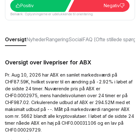
Positiv
Negativ
Bemærk: Oplysningerne er udelukkende til orientering.
Oversigt
Nyheder
Rangering
Social
FAQ (Ofte stillede spørgs
Oversigt over livepriser for ABX
Pr. Aug 10, 2026 har ABX en samlet markedsværdi på
CHF87.59K, hvilket svarer til en ændring på -2.92% i løbet af
de sidste 24 timer. Nuværende pris på ABX er
CHF0.0002975, mens handelsvolumen over 24 timer er på
CHF987.02. Cirkulerende udbud af ABX er 294.52M med et
maksimalt udbud på --. Målt på markedsværdi rangerer ABX
som nr. 5662 blandt alle kryptovalutaer. I løbet af de sidste 24
timer nåede ABX en høj på CHF0.00031106 og en lav på
CHF0.00029729.