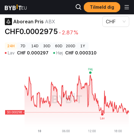
Tilmeld dig
Kryptopriser
Aborean Pris ABX
Aborean Pris
ABX
CHF
CHF0.0002975
-2.87%
24H
7D
14D
30D
60D
200D
1Y
Lav
CHF
0.000297
Høj
CHF
0.000310