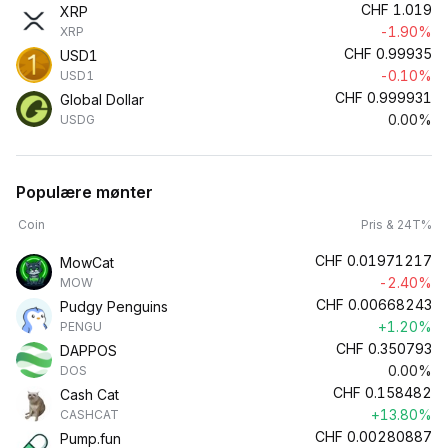
CHF
1.019
XRP
-1.90%
XRP
CHF
0.99935
USD1
-0.10%
USD1
CHF
0.999931
Global Dollar
0.00%
USDG
Populære mønter
Coin
Pris & 24T%
CHF
0.01971217
MowCat
-2.40%
MOW
CHF
0.00668243
Pudgy Penguins
+1.20%
PENGU
CHF
0.350793
DAPPOS
0.00%
DOS
CHF
0.158482
Cash Cat
+13.80%
CASHCAT
CHF
0.00280887
Pump.fun