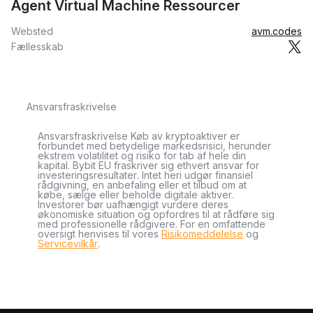
Agent Virtual Machine Ressourcer
Websted
avm.codes
Fællesskab
Ansvarsfraskrivelse
Ansvarsfraskrivelse Køb av kryptoaktiver er
forbundet med betydelige markedsrisici, herunder
ekstrem volatilitet og risiko for tab af hele din
kapital. Bybit EU fraskriver sig ethvert ansvar for
investeringsresultater. Intet heri udgør finansiel
rådgivning, en anbefaling eller et tilbud om at
købe, sælge eller beholde digitale aktiver.
Investorer bør uafhængigt vurdere deres
økonomiske situation og opfordres til at rådføre sig
med professionelle rådgivere. For en omfattende
oversigt henvises til vores
Risikomeddelelse
og
Servicevilkår
.