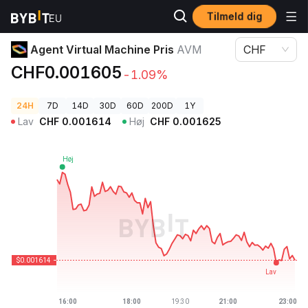
Tilmeld dig
Kryptopriser
Agent Virtual Machine Pris AVM
Agent Virtual Machine Pris
AVM
CHF
CHF0.001605
-1.09%
24H
7D
14D
30D
60D
200D
1Y
Lav
CHF
0.001614
Høj
CHF
0.001625