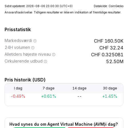
Sidst opdateret: 2026-08-06 23:00:30
(UTC+0)
Datakilde: CoinGecko
Ansvarsfraskrivelse: Tidligere resultater er ikke en indikation af fremtidige resultater.
Prisstatistik
Markedsværdi
160.50K
24H volumen
32.24
Alletiders højeste niveau
0.325081
Cirkulerende udbud
52.50M
Pris historik (USD)
I dag
7 dage
14 dage
30 dage
-0.49%
+0.61%
--
+1.45%
Hvad synes du om Agent Virtual Machine (AVM)i dag?