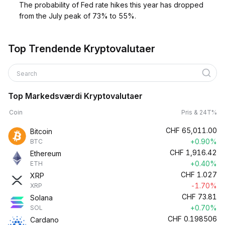
The probability of Fed rate hikes this year has dropped
from the July peak of 73% to 55%.
Top Trendende Kryptovalutaer
Search
Top Markedsværdi Kryptovalutaer
Coin
Pris & 24T%
CHF
65,011.00
Bitcoin
+0.90%
BTC
CHF
1,916.42
Ethereum
+0.40%
ETH
CHF
1.027
XRP
-1.70%
XRP
CHF
73.81
Solana
+0.70%
SOL
CHF
0.198506
Cardano