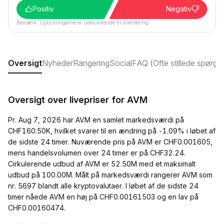
Positiv
Negativ
Bemærk: Oplysningerne er udelukkende til orientering.
Oversigt
Nyheder
Rangering
Social
FAQ (Ofte stillede spørgs
Oversigt over livepriser for AVM
Pr. Aug 7, 2026 har AVM en samlet markedsværdi på
CHF160.50K, hvilket svarer til en ændring på -1.09% i løbet af
de sidste 24 timer. Nuværende pris på AVM er CHF0.001605,
mens handelsvolumen over 24 timer er på CHF32.24.
Cirkulerende udbud af AVM er 52.50M med et maksimalt
udbud på 100.00M. Målt på markedsværdi rangerer AVM som
nr. 5697 blandt alle kryptovalutaer. I løbet af de sidste 24
timer nåede AVM en høj på CHF0.00161503 og en lav på
CHF0.00160474.