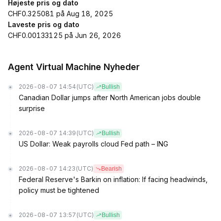
Højeste pris og dato
CHF0.325081 på Aug 18, 2025
Laveste pris og dato
CHF0.00133125 på Jun 26, 2026
Agent Virtual Machine Nyheder
2026-08-07 14:54
(UTC)
Bullish
Canadian Dollar jumps after North American jobs double
surprise
2026-08-07 14:39
(UTC)
Bullish
US Dollar: Weak payrolls cloud Fed path – ING
2026-08-07 14:23
(UTC)
Bearish
Federal Reserve's Barkin on inflation: If facing headwinds,
policy must be tightened
2026-08-07 13:57
(UTC)
Bullish