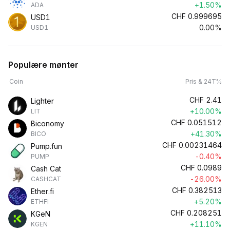
+1.50%
ADA
CHF
0.999695
USD1
0.00%
USD1
Populære mønter
Coin
Pris & 24T%
CHF
2.41
Lighter
+10.00%
LIT
CHF
0.051512
Biconomy
+41.30%
BICO
CHF
0.00231464
Pump.fun
-0.40%
PUMP
CHF
0.0989
Cash Cat
-26.00%
CASHCAT
CHF
0.382513
Ether.fi
+5.20%
ETHFI
CHF
0.208251
KGeN
+11.10%
KGEN