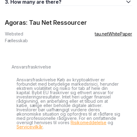
3. How many are there?
Agoras: Tau Net Ressourcer
Websted
tau.net
WhitePaper
Fællesskab
Ansvarsfraskrivelse
Ansvarsfraskrivelse Køb av kryptoaktiver er
forbundet med betydelige markedsrisici, herunder
ekstrem volatilitet og risiko for tab af hele din
kapital. Bybit EU fraskriver sig ethvert ansvar for
investeringsresultater. Intet heri udgør finansiel
rådgivning, en anbefaling eller et tilbud om at
købe, sælge eller beholde digitale aktiver.
Investorer bør uafhængigt vurdere deres
økonomiske situation og opfordres til at rådføre sig
med professionelle rådgivere. For en omfattende
oversigt henvises til vores
Risikomeddelelse
og
Servicevilkår
.