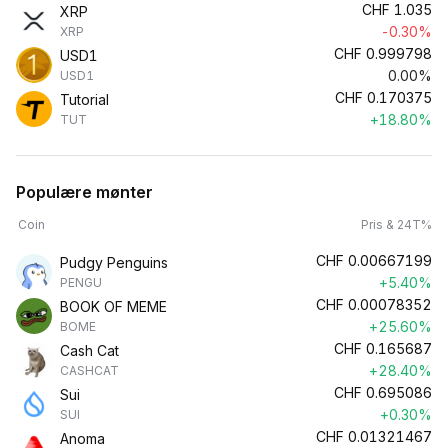
CHF
1.035
XRP
-0.30%
XRP
CHF
0.999798
USD1
0.00%
USD1
CHF
0.170375
Tutorial
+18.80%
TUT
Populære mønter
Coin
Pris & 24T%
CHF
0.00667199
Pudgy Penguins
+5.40%
PENGU
CHF
0.00078352
BOOK OF MEME
+25.60%
BOME
CHF
0.165687
Cash Cat
+28.40%
CASHCAT
CHF
0.695086
Sui
+0.30%
SUI
CHF
0.01321467
Anoma