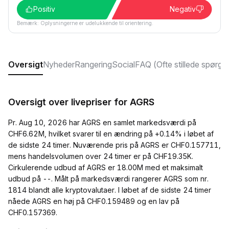
Positiv
Negativ
Bemærk: Oplysningerne er udelukkende til orientering.
Oversigt
Nyheder
Rangering
Social
FAQ (Ofte stillede spørgs
Oversigt over livepriser for AGRS
Pr. Aug 10, 2026 har AGRS en samlet markedsværdi på
CHF6.62M, hvilket svarer til en ændring på +0.14% i løbet af
de sidste 24 timer. Nuværende pris på AGRS er CHF0.157711,
mens handelsvolumen over 24 timer er på CHF19.35K.
Cirkulerende udbud af AGRS er 18.00M med et maksimalt
udbud på --. Målt på markedsværdi rangerer AGRS som nr.
1814 blandt alle kryptovalutaer. I løbet af de sidste 24 timer
nåede AGRS en høj på CHF0.159489 og en lav på
CHF0.157369.