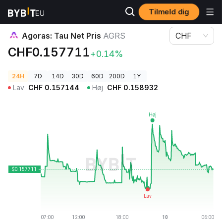
Tilmeld dig
Kryptopriser
Agoras: Tau Net Pris AGRS
Agoras: Tau Net Pris
AGRS
CHF
CHF0.157711
+0.14%
24H
7D
14D
30D
60D
200D
1Y
Lav
CHF
0.157144
Høj
CHF
0.158932