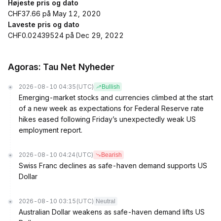
Højeste pris og dato
CHF37.66 på May 12, 2020
Laveste pris og dato
CHF0.02439524 på Dec 29, 2022
Agoras: Tau Net Nyheder
2026-08-10 04:35
(UTC)
Bullish
Emerging-market stocks and currencies climbed at the start
of a new week as expectations for Federal Reserve rate
hikes eased following Friday’s unexpectedly weak US
employment report.
2026-08-10 04:24
(UTC)
Bearish
Swiss Franc declines as safe-haven demand supports US
Dollar
2026-08-10 03:15
(UTC)
Neutral
Australian Dollar weakens as safe-haven demand lifts US