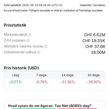
Sidst opdateret: 2026-08-10 06:40:46
(UTC+0)
Datakilde: CoinGecko
Ansvarsfraskrivelse: Tidligere resultater er ikke en indikation af fremtidige resultater.
Prisstatistik
Markedsværdi
6.62M
24H volumen
19.35K
Alletiders højeste niveau
37.66
Cirkulerende udbud
18.00M
Pris historik (USD)
I dag
7 dage
14 dage
30 dage
+0.07%
-8.76%
-11.38%
-26.93%
Hvad synes du om Agoras: Tau Net (AGRS)i dag?