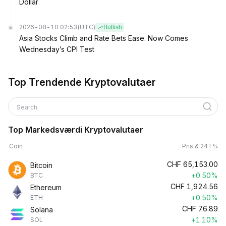
Dollar
2026-08-10 02:53
(UTC)
Bullish
Asia Stocks Climb and Rate Bets Ease. Now Comes
Wednesday’s CPI Test
Top Trendende Kryptovalutaer
Search
Top Markedsværdi Kryptovalutaer
Coin
Pris & 24T%
CHF
65,153.00
Bitcoin
+0.50%
BTC
CHF
1,924.56
Ethereum
+0.50%
ETH
CHF
76.89
Solana
+1.10%
SOL