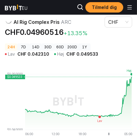
Tilmeld dig
Kryptopriser
AI Rig Complex Pris ARC
AI Rig Complex Pris
ARC
CHF
CHF0.04960516
+13.35%
24H
7D
14D
30D
60D
200D
1Y
Lav
CHF
0.042310
Høj
CHF
0.049533