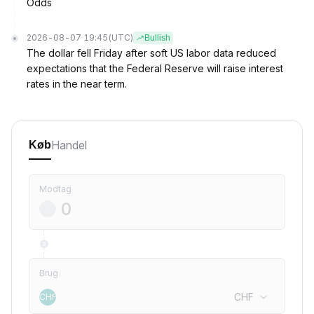
Odds
2026-08-07 19:45
(UTC)
Bullish
The dollar fell Friday after soft US labor data reduced
expectations that the Federal Reserve will raise interest
rates in the near term.
Handel
Køb
Modtag
Brug
CHF
CHF