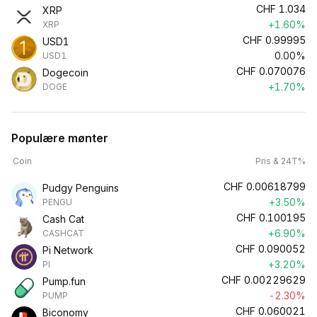
CHF
1.034
XRP
+1.60%
XRP
CHF
0.99995
USD1
0.00%
USD1
CHF
0.070076
Dogecoin
+1.70%
DOGE
Populære mønter
Coin
Pris & 24T%
CHF
0.00618799
Pudgy Penguins
+3.50%
PENGU
CHF
0.100195
Cash Cat
+6.90%
CASHCAT
CHF
0.090052
Pi Network
+3.20%
PI
CHF
0.00229629
Pump.fun
-2.30%
PUMP
CHF
0.060021
Biconomy