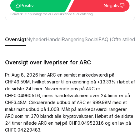
Positiv
Negativ
Bemærk: Oplysningerne er udelukkende til orientering.
Oversigt
Nyheder
Handel
Rangering
Social
FAQ (Ofte stillede
Oversigt over livepriser for ARC
Pr. Aug 8, 2026 har ARC en samlet markedsværdi på
CHF49.59M, hvilket svarer til en ændring på +13.33% i løbet af
de sidste 24 timer. Nuværende pris på ARC er
CHF0.04960516, mens handelsvolumen over 24 timer er på
CHF3.48M. Cirkulerende udbud af ARC er 999.98M med et
maksimalt udbud på 1.00B. Målt på markedsværdi rangerer
ARC som nr. 370 blandt alle kryptovalutaer. I løbet af de sidste
24 timer nåede ARC en høj på CHF0.04952316 og en lav på
CHF0.04229483.