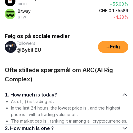
+55.00%
BICO
CHF
0.175589
Bitway
-4.30%
BTW
Følg os på sociale medier
Followers
+
Følg
@Bybit EU
Ofte stillede spørgsmål om ARC(AI Rig
Complex)
1. How much is today?
As of , () is trading at .
In the last 24 hours, the lowest price is , and the highest
price is , with a trading volume of .
The market cap is , ranking it # among all cryptocurrencies.
2. How much is one ?