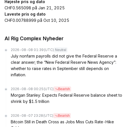
Højeste pris og dato
CHF0.565098 på Jan 21, 2025
Laveste pris og dato
CHF0.00788999 på Oct 10, 2025
AI Rig Complex Nyheder
2026-08-08 01:39
(UTC)
Neutral
July nonfarm payrolls did not give the Federal Reserve a
clear answer; the “New Federal Reserve News Agency”:
whether to raise rates in September still depends on
inflation.
2026-08-08 00:25
(UTC)
Bearish
Morgan Stanley: Expects Federal Reserve balance sheet to
shrink by $1.5 trillion
2026-08-07 23:28
(UTC)
Bearish
Bitcoin Still in Death Cross as Jobs Miss Cuts Rate-Hike