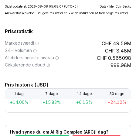
Sidst opdateret: 2026-08-08 05:05:07
(UTC+0)
Datakilde: CoinGecko
Ansvarsfraskrivelse: Tidligere resultater er ikke en indikation af fremtidige resultater.
Prisstatistik
Markedsværdi
49.59M
24H volumen
3.48M
Alletiders højeste niveau
0.565098
Cirkulerende udbud
999.98M
Pris historik (USD)
I dag
7 dage
14 dage
30 dage
+14.00%
+15.83%
+0.15%
-24.10%
Hvad synes du om AI Rig Complex (ARC)i dag?