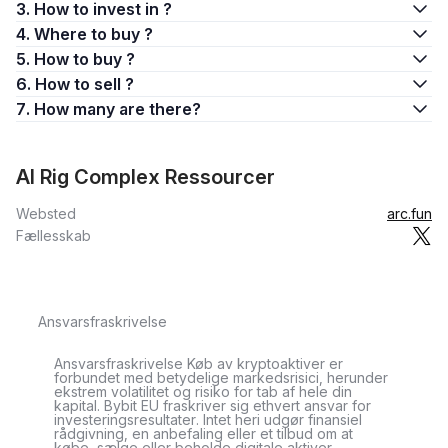
3. How to invest in ?
4. Where to buy ?
5. How to buy ?
6. How to sell ?
7. How many are there?
AI Rig Complex Ressourcer
Websted
arc.fun
Fællesskab
Ansvarsfraskrivelse
Ansvarsfraskrivelse Køb av kryptoaktiver er
forbundet med betydelige markedsrisici, herunder
ekstrem volatilitet og risiko for tab af hele din
kapital. Bybit EU fraskriver sig ethvert ansvar for
investeringsresultater. Intet heri udgør finansiel
rådgivning, en anbefaling eller et tilbud om at
købe, sælge eller beholde digitale aktiver.