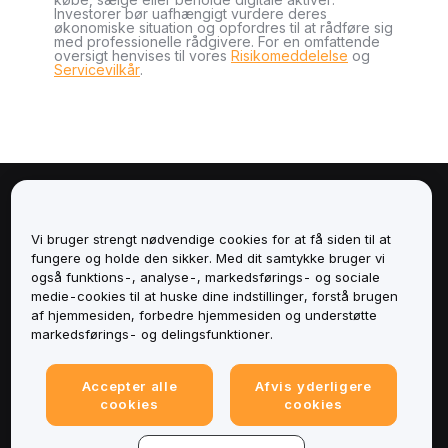
Investorer bør uafhængigt vurdere deres
økonomiske situation og opfordres til at rådføre sig
med professionelle rådgivere. For en omfattende
oversigt henvises til vores
Risikomeddelelse
og
Servicevilkår
.
Om
Vi bruger strengt nødvendige cookies for at få siden til at
Tjenester
fungere og holde den sikker. Med dit samtykke bruger vi
også funktions-, analyse-, markedsførings- og sociale
medie-cookies til at huske dine indstillinger, forstå brugen
Support
af hjemmesiden, forbedre hjemmesiden og understøtte
markedsførings- og delingsfunktioner.
Produkter
Accepter alle
Afvis yderligere
Juridisk
cookies
cookies