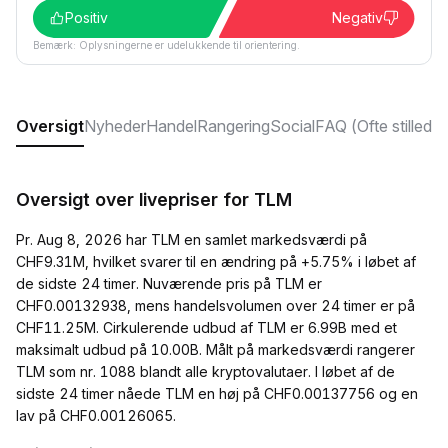
Positiv
Negativ
Bemærk: Oplysningerne er udelukkende til orientering.
Oversigt
Nyheder
Handel
Rangering
Social
FAQ (Ofte stillede
Oversigt over livepriser for TLM
Pr. Aug 8, 2026 har TLM en samlet markedsværdi på
CHF9.31M, hvilket svarer til en ændring på +5.75% i løbet af
de sidste 24 timer. Nuværende pris på TLM er
CHF0.00132938, mens handelsvolumen over 24 timer er på
CHF11.25M. Cirkulerende udbud af TLM er 6.99B med et
maksimalt udbud på 10.00B. Målt på markedsværdi rangerer
TLM som nr. 1088 blandt alle kryptovalutaer. I løbet af de
sidste 24 timer nåede TLM en høj på CHF0.00137756 og en
lav på CHF0.00126065.