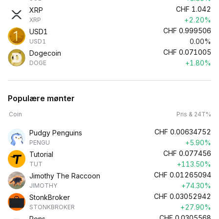
CHF
1.042
XRP
+2.20%
XRP
CHF
0.999506
USD1
0.00%
USD1
CHF
0.071005
Dogecoin
+1.80%
DOGE
Populære mønter
Coin
Pris & 24T%
CHF
0.00634752
Pudgy Penguins
+5.90%
PENGU
CHF
0.077456
Tutorial
+113.50%
TUT
CHF
0.01265094
Jimothy The Raccoon
+74.30%
JIMOTHY
CHF
0.03052942
StonkBroker
+27.90%
STONKBROKER
CHF
0.0305568
Pons