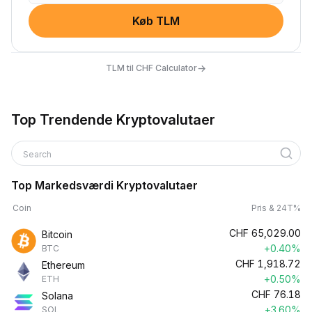
Køb TLM
→
TLM til CHF Calculator
Top Trendende Kryptovalutaer
Search
Top Markedsværdi Kryptovalutaer
Coin
Pris & 24T%
CHF
65,029.00
Bitcoin
+0.40%
BTC
CHF
1,918.72
Ethereum
+0.50%
ETH
CHF
76.18
Solana
+3.60%
SOL