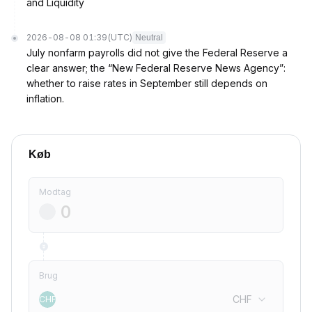
and Liquidity
2026-08-08 01:39
(UTC)
Neutral
July nonfarm payrolls did not give the Federal Reserve a
clear answer; the “New Federal Reserve News Agency”:
whether to raise rates in September still depends on
inflation.
Køb
Modtag
Brug
CHF
CHF