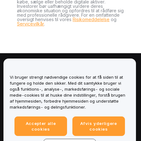
købe, sælge eller beholde digitale aktiver.
Investorer bør uafhængigt vurdere deres
økonomiske situation og opfordres til at rådføre sig
med professionelle rådgivere. For en omfattende
oversigt henvises til vores
Risikomeddelelse
og
Servicevilkår
.
Om
Vi bruger strengt nødvendige cookies for at få siden til at
Tjenester
fungere og holde den sikker. Med dit samtykke bruger vi
også funktions-, analyse-, markedsførings- og sociale
medie-cookies til at huske dine indstillinger, forstå brugen
Support
af hjemmesiden, forbedre hjemmesiden og understøtte
markedsførings- og delingsfunktioner.
Produkter
Accepter alle
Afvis yderligere
Juridisk
cookies
cookies