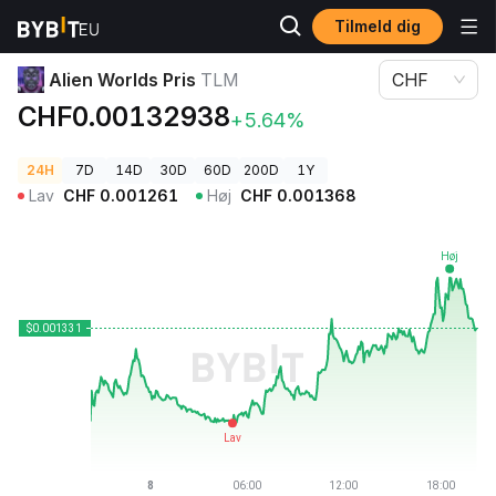
Tilmeld dig
Kryptopriser
Alien Worlds Pris TLM
Alien Worlds Pris
TLM
CHF
CHF0.00132938
+5.64%
24H
7D
14D
30D
60D
200D
1Y
Lav
CHF
0.001261
Høj
CHF
0.001368