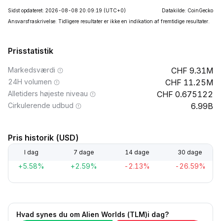
Sidst opdateret: 2026-08-08 20:09:19
(UTC+0)
Datakilde: CoinGecko
Ansvarsfraskrivelse: Tidligere resultater er ikke en indikation af fremtidige resultater.
Prisstatistik
Markedsværdi
9.31M
24H volumen
11.25M
Alletiders højeste niveau
0.675122
Cirkulerende udbud
6.99B
Pris historik (USD)
I dag
7 dage
14 dage
30 dage
+5.58%
+2.59%
-2.13%
-26.59%
Hvad synes du om Alien Worlds (TLM)i dag?