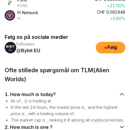
+21.00%
PONS
CHF
0.091648
Pi Network
+3.60%
PI
Følg os på sociale medier
Followers
+
Følg
@Bybit EU
Ofte stillede spørgsmål om TLM(Alien
Worlds)
1. How much is today?
As of , () is trading at .
In the last 24 hours, the lowest price is , and the highest
price is , with a trading volume of .
The market cap is , ranking it # among all cryptocurrencies.
2. How much is one ?