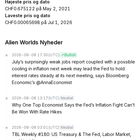
Højeste pris og dato
CHF0.675122 på May 2, 2021
Laveste pris og dato
CHF0.00065698 på Jul 1, 2026
Alien Worlds Nyheder
2026-08-08 17:30
(UTC)
Bullish
July’s surprisingly weak jobs report coupled with a possible
cooling in inflation next week may lead the Fed to hold
interest rates steady at its next meeting, says Bloomberg
Economic’s @AnnaEconomist
2026-08-08 13:17
(UTC)
Neutral
Why One Top Economist Says the Fed’s Inflation Fight Can’t
Be Won With Rate Hikes
2026-08-08 03:01
(UTC)
Neutral
TBL Weekly #180: US Treasury & The Fed, Labor Market,