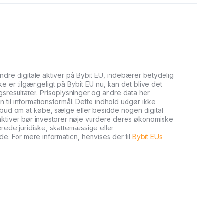
andre digitale aktiver på Bybit EU, indebærer betydelig
kke er tilgængeligt på Bybit EU nu, kan det blive det
ngsresultater. Prisoplysninger og andre data her
n til informationsformål. Dette indhold udgør ikke
tilbud om at købe, sælge eller besidde nogen digital
e aktiver bør investorer nøje vurdere deres økonomiske
cerede juridiske, skattemæssige eller
de. For mere information, henvises der til
Bybit EUs