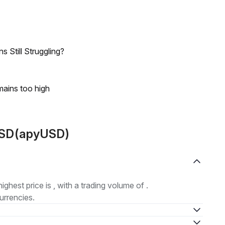
 Still Struggling?
mains too high
YUSD(apyUSD)
highest price is , with a trading volume of .
urrencies.