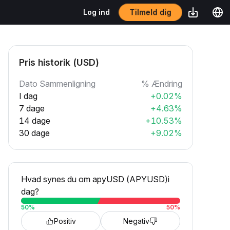
Tilmeld dig
Log ind
Pris historik (USD)
Dato Sammenligning
% Ændring
I dag
+0.02%
7 dage
+4.63%
14 dage
+10.53%
30 dage
+9.02%
Hvad synes du om apyUSD (APYUSD)i
dag?
50
%
50
%
Positiv
Negativ