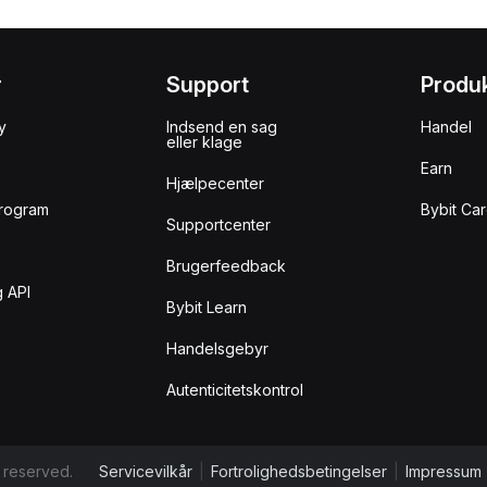
r
Support
Produ
y
Indsend en sag
Handel
eller klage
Earn
Hjælpecenter
rogram
Bybit Ca
Supportcenter
Brugerfeedback
 API
Bybit Learn
Handelsgebyr
Autenticitetskontrol
 reserved.
Servicevilkår
|
Fortrolighedsbetingelser
|
Impressum 