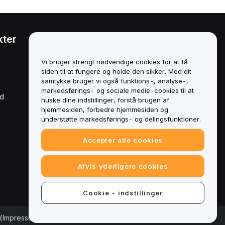
kter
Juridisk
Politik om
Vi bruger strengt nødvendige cookies for at få
interessekonflikter
siden til at fungere og holde den sikker. Med dit
samtykke bruger vi også funktions-, analyse-,
Oversigt over politikken for
markedsførings- og sociale medie-cookies til at
opbevaring og
rd
administration
huske dine indstillinger, forstå brugen af
hjemmesiden, forbedre hjemmesiden og
ESG-oplysninger
understøtte markedsførings- og delingsfunktioner.
Crypto-Asset White Papers
Accepter alle cookies
Afvis yderligere cookies
Cookie - indstillinger
(Impressum)
|
Cookieindstillinger