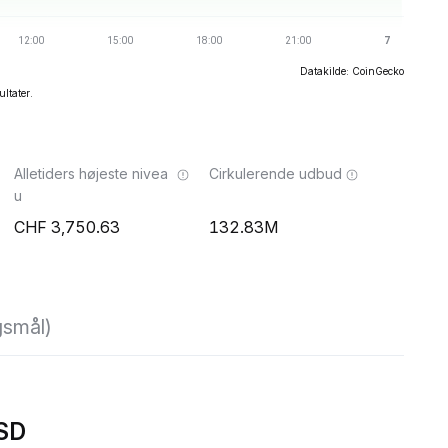
Datakilde: CoinGecko
ultater.
Alletiders højeste nivea
Cirkulerende udbud
u
3,750.63
132.83M
gsmål)
USD