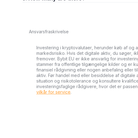
Ansvarsfraskrivelse
Investering i kryptovalutaer, herunder køb af og 
markedsrisiko. Hvis det digitale aktiv, du søger, i
fremover. Bybit EU er ikke ansvarlig for investeri
stammer fra offentlige tilgængelige kilder og er ku
finansiel rådgivning eller nogen anbefaling eller 
aktiv. Før handel med eller besiddelse af digital
situation og risikotolerance og konsultere kvalifi
investeringsfaglige rådgivere, hvor det er passen
vilkår for service
.