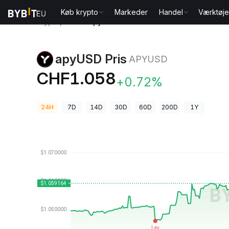
Køb krypto
Markeder
Handel
Værktøje
Kryptopriser
apyUSD Pris APYUSD
apyUSD Pris
APYUSD
CHF1.058
+0.72%
24H
7D
14D
30D
60D
200D
1Y