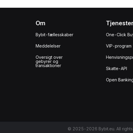
Om
Tjeneste
Bybit-fællesskaber
One-Click Bu
Meddelelser
VIP-program
Oversigt over
Henvisningsp
gebyrer og
transaktioner
Skatte-API
Open Banking
© 2025-2026 Bybit.eu. All rights