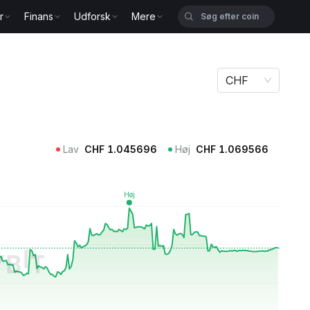
r
Finans
Udforsk
Mere
CHF
Lav
CHF
1.045696
Høj
CHF
1.069566