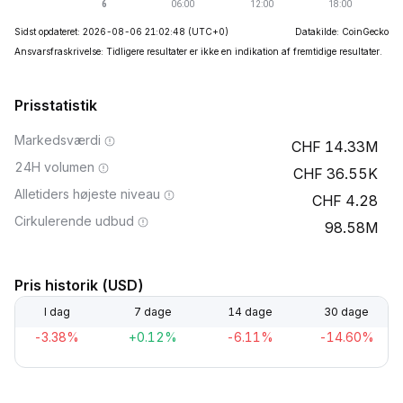
Sidst opdateret: 2026-08-06 21:02:48
(UTC+0)
Datakilde: CoinGecko
Ansvarsfraskrivelse: Tidligere resultater er ikke en indikation af fremtidige resultater.
Prisstatistik
Markedsværdi
14.33M
24H volumen
36.55K
Alletiders højeste niveau
4.28
Cirkulerende udbud
98.58M
Pris historik (USD)
I dag
7 dage
14 dage
30 dage
-3.38%
+0.12%
-6.11%
-14.60%