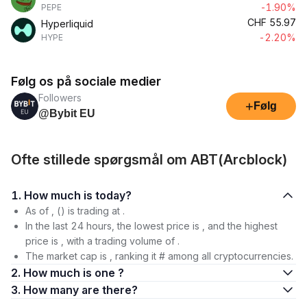
-1.90%
PEPE
CHF
55.97
Hyperliquid
-2.20%
HYPE
Følg os på sociale medier
Followers
+
Følg
@Bybit EU
Ofte stillede spørgsmål om ABT(Arcblock)
1. How much is today?
As of , () is trading at .
In the last 24 hours, the lowest price is , and the highest
price is , with a trading volume of .
The market cap is , ranking it # among all cryptocurrencies.
2. How much is one ?
3. How many are there?