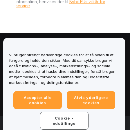
information, henvises der til
Bybit EUs vilkår for
service
.
Om
Vi bruger strengt nødvendige cookies for at få siden til at
Tjenester
fungere og holde den sikker. Med dit samtykke bruger vi
også funktions-, analyse-, markedsførings- og sociale
medie-cookies til at huske dine indstillinger, forstå brugen
Support
af hjemmesiden, forbedre hjemmesiden og understøtte
markedsførings- og delingsfunktioner.
Produkter
Accepter alle
Afvis yderligere
Juridisk
cookies
cookies
Cookie -
© 2025-2026 Bybit.eu. All rights reserved.
indstillinger