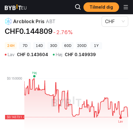
Tilmeld dig
Kryptopriser
Arcblock Pris ABT
Arcblock Pris
ABT
CHF
CHF0.144809
-2.76%
24H
7D
14D
30D
60D
200D
1Y
Lav
CHF
0.143604
Høj
CHF
0.149939