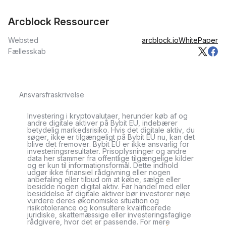
Arcblock Ressourcer
Websted
arcblock.io
WhitePaper
Fællesskab
Ansvarsfraskrivelse
Investering i kryptovalutaer, herunder køb af og
andre digitale aktiver på Bybit EU, indebærer
betydelig markedsrisiko. Hvis det digitale aktiv, du
søger, ikke er tilgængeligt på Bybit EU nu, kan det
blive det fremover. Bybit EU er ikke ansvarlig for
investeringsresultater. Prisoplysninger og andre
data her stammer fra offentlige tilgængelige kilder
og er kun til informationsformål. Dette indhold
udgør ikke finansiel rådgivning eller nogen
anbefaling eller tilbud om at købe, sælge eller
besidde nogen digital aktiv. Før handel med eller
besiddelse af digitale aktiver bør investorer nøje
vurdere deres økonomiske situation og
risikotolerance og konsultere kvalificerede
juridiske, skattemæssige eller investeringsfaglige
rådgivere, hvor det er passende. For mere