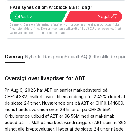
Hvad synes du om Arcblock (ABT)i dag?
Positiv
Negativ
Bemærk: Denne afstemning afspejler kun brugernes meninger og udgør ikke
finansiel rådgivning. Den er hverken godkendt af Bybit EU eller beregnet til at
være vejledende for fremtidige resultater.
Oversigt
Nyheder
Rangering
Social
FAQ (Ofte stillede spørgs
Oversigt over livepriser for ABT
Pr. Aug 6, 2026 har ABT en samlet markedsværdi på
CHF14.33M, hvilket svarer til en ændring på -2.42% i løbet af
de sidste 24 timer. Nuværende pris på ABT er CHF0.144809,
mens handelsvolumen over 24 timer er på CHF36.55K.
Cirkulerende udbud af ABT er 98.58M med et maksimalt
udbud på --. Målt på markedsværdi rangerer ABT som nr. 862
blandt alle kryptovalutaer. I løbet af de sidste 24 timer nåede