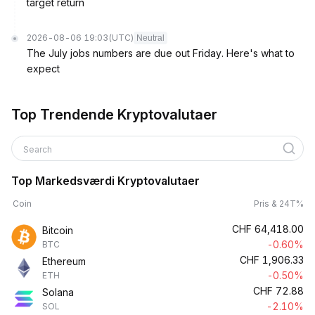
target return
2026-08-06 19:03
(UTC)
Neutral
The July jobs numbers are due out Friday. Here's what to
expect
Top Trendende Kryptovalutaer
Search
Top Markedsværdi Kryptovalutaer
Coin
Pris & 24T%
CHF
64,418.00
Bitcoin
-0.60%
BTC
CHF
1,906.33
Ethereum
-0.50%
ETH
CHF
72.88
Solana
-2.10%
SOL