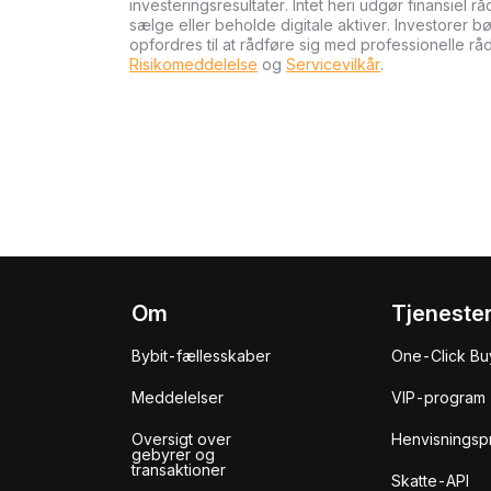
investeringsresultater. Intet heri udgør finansiel r
sælge eller beholde digitale aktiver. Investorer 
opfordres til at rådføre sig med professionelle rå
Risikomeddelelse
og
Servicevilkår
.
Om
Tjeneste
Bybit-fællesskaber
One-Click Bu
Meddelelser
VIP-program
Oversigt over
Henvisningsp
gebyrer og
transaktioner
Skatte-API