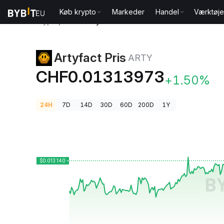
Køb krypto
Markeder
Handel
Værktøje
Kryptopriser
Artyfact Pris ARTY
Artyfact Pris
ARTY
CHF0.01313973
+1.50%
24H
7D
14D
30D
60D
200D
1Y