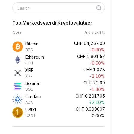
Search
Top Markedsværdi Kryptovalutaer
Coin
Pris & 24T%
CHF
64,267.00
Bitcoin
-0.80%
BTC
CHF
1,901.57
Ethereum
-0.50%
ETH
CHF
1.028
XRP
-2.10%
XRP
CHF
72.90
Solana
-1.40%
SOL
CHF
0.201705
Cardano
+7.10%
ADA
CHF
0.999697
USD1
0.00%
USD1