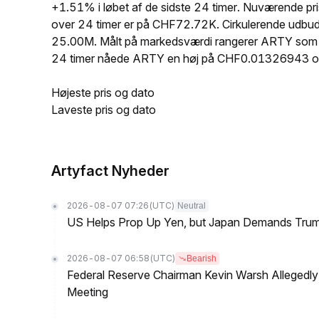
+1.51% i løbet af de sidste 24 timer. Nuværende
over 24 timer er på CHF72.72K. Cirkulerende udbu
25.00M. Målt på markedsværdi rangerer ARTY som nr. 
24 timer nåede ARTY en høj på CHF0.01326943 o
Højeste pris og dato
Laveste pris og dato
Artyfact Nyheder
2026-08-07 07:26
(UTC)
Neutral
US Helps Prop Up Yen, but Japan Demands Tr
2026-08-07 06:58
(UTC)
Bearish
Federal Reserve Chairman Kevin Warsh Allegedly 
Meeting