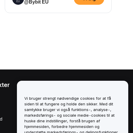
@Bybit EU
kter
Juridisk
Politik om
Vi bruger strengt nødvendige cookies for at få
interessekonflikter
siden til at fungere og holde den sikker. Med dit
samtykke bruger vi også funktions-, analyse-,
Oversigt over politikken for
markedsførings- og sociale medie-cookies til at
opbevaring og
rd
administration
huske dine indstillinger, forstå brugen af
hjemmesiden, forbedre hjemmesiden og
ESG-oplysninger
understøtte markedsførings- og delingsfunktioner.