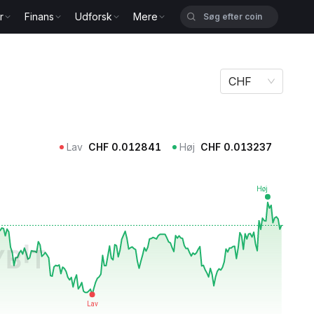
r
Finans
Udforsk
Mere
CHF
Lav
CHF
0.012841
Høj
CHF
0.013237