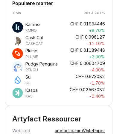
Populære mønter
Coin
Pris & 24T%
CHF
0.01984446
Kamino
+8.70%
KMNO
CHF
0.096127
Cash Cat
-11.10%
CASHCAT
CHF
0.01189448
Plume
+3.00%
PLUME
CHF
0.00604709
Pudgy Penguins
-4.00%
PENGU
CHF
0.673082
Sui
-1.70%
SUI
CHF
0.02567082
Kaspa
-2.40%
KAS
Artyfact Ressourcer
Websted
artyfact.game
WhitePaper