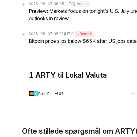
2026-08-07 06:35
(UTC)
Neutral
Preview: Markets focus on tonight's U.S. July un
outlooks in review
2026-08-07 05:22
(UTC)
Bearish
Bitcoin price slips below $65K after US jobs data
1 ARTY til Lokal Valuta
ARTY til EUR
--
Ofte stillede spørgsmål om ARTY