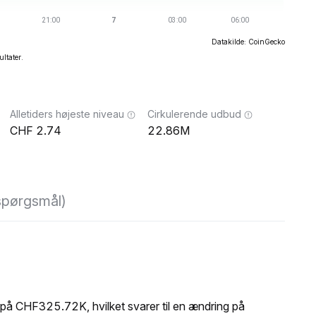
Datakilde: CoinGecko
ultater.
Alletiders højeste niveau
Cirkulerende udbud
2.74
22.86M
 spørgsmål)
å CHF325.72K, hvilket svarer til en ændring på