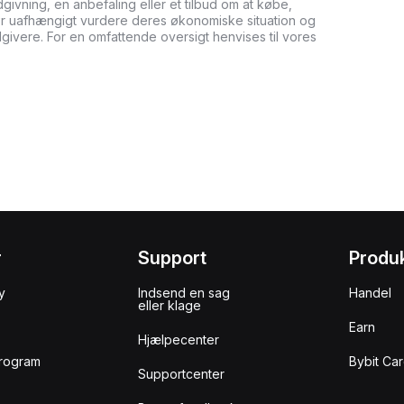
ådgivning, en anbefaling eller et tilbud om at købe,
bør uafhængigt vurdere deres økonomiske situation og
dgivere. For en omfattende oversigt henvises til vores
r
Support
Produ
y
Indsend en sag
Handel
eller klage
Earn
Hjælpecenter
rogram
Bybit Ca
Supportcenter