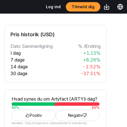
Tilmeld dig
Log ind
Pris historik (USD)
Dato Sammenligning
% Ændring
I dag
+1.13%
7 dage
+8.26%
14 dage
-2.52%
30 dage
-37.51%
Hvad synes du om Artyfact (ARTY)i dag?
50
%
50
%
Positiv
Negativ
Bemærk: Oplysningerne er udelukkende til orientering.