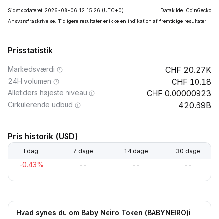
Sidst opdateret: 2026-08-06 12:15:26
(UTC+0)
Datakilde: CoinGecko
Ansvarsfraskrivelse: Tidligere resultater er ikke en indikation af fremtidige resultater.
Prisstatistik
Markedsværdi
20.27K
24H volumen
10.18
Alletiders højeste niveau
0.00000923
Cirkulerende udbud
420.69B
Pris historik (USD)
I dag
7 dage
14 dage
30 dage
-0.43%
--
--
--
Hvad synes du om Baby Neiro Token (BABYNEIRO)i