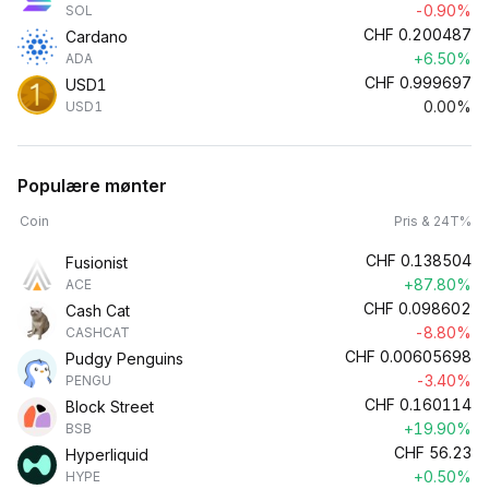
-0.90%
SOL
CHF
0.200487
Cardano
+6.50%
ADA
CHF
0.999697
USD1
0.00%
USD1
Populære mønter
Coin
Pris & 24T%
CHF
0.138504
Fusionist
+87.80%
ACE
CHF
0.098602
Cash Cat
-8.80%
CASHCAT
CHF
0.00605698
Pudgy Penguins
-3.40%
PENGU
CHF
0.160114
Block Street
+19.90%
BSB
CHF
56.23
Hyperliquid
+0.50%
HYPE