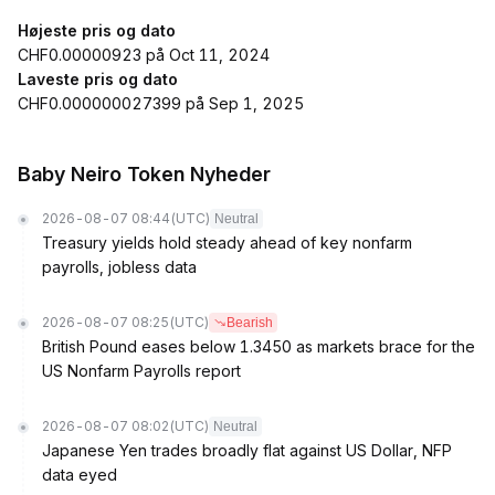
Højeste pris og dato
CHF0.00000923 på Oct 11, 2024
Laveste pris og dato
CHF0.000000027399 på Sep 1, 2025
Baby Neiro Token Nyheder
2026-08-07 08:44
(UTC)
Neutral
Treasury yields hold steady ahead of key nonfarm
payrolls, jobless data
2026-08-07 08:25
(UTC)
Bearish
British Pound eases below 1.3450 as markets brace for the
US Nonfarm Payrolls report
2026-08-07 08:02
(UTC)
Neutral
Japanese Yen trades broadly flat against US Dollar, NFP
data eyed