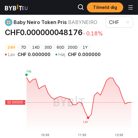
Tilmeld dig
Kryptopriser
Baby Neiro Token Pris BABYNEIRO
Baby Neiro Token Pris
BABYNEIRO
CHF
CHF0.000000048176
-0.18%
24H
7D
14D
30D
60D
200D
1Y
Lav
CHF
0.000000
Høj
CHF
0.000000