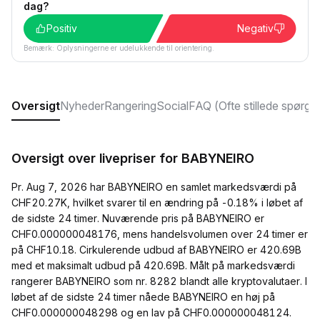
dag?
Positiv
Negativ
Bemærk: Oplysningerne er udelukkende til orientering.
Oversigt
Nyheder
Rangering
Social
FAQ (Ofte stillede spørgs
Oversigt over livepriser for BABYNEIRO
Pr. Aug 7, 2026 har BABYNEIRO en samlet markedsværdi på
CHF20.27K, hvilket svarer til en ændring på -0.18% i løbet af
de sidste 24 timer. Nuværende pris på BABYNEIRO er
CHF0.000000048176, mens handelsvolumen over 24 timer er
på CHF10.18. Cirkulerende udbud af BABYNEIRO er 420.69B
med et maksimalt udbud på 420.69B. Målt på markedsværdi
rangerer BABYNEIRO som nr. 8282 blandt alle kryptovalutaer. I
løbet af de sidste 24 timer nåede BABYNEIRO en høj på
CHF0.000000048298 og en lav på CHF0.000000048124.