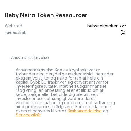
Baby Neiro Token Ressourcer
Websted
babyneirotoken.xyz
Fællesskab
Ansvarsfraskrivelse
Ansvarsfraskrivelse Køb av kryptoaktiver er
forbundet med betydelige markedsrisici, herunder
ekstrem volatilitet og risiko for tab af hele din
kapital. Bybit EU fraskriver sig ethvert ansvar for
investeringsresultater. Intet heri udgør finansiel
rådgivning, en anbefaling eller et tilbud om at
købe, sælge eller beholde digitale aktiver.
Investorer bør uafhængigt vurdere deres
økonomiske situation og opfordres til at rådføre sig
med professionelle rådgivere. For en omfattende
oversigt henvises til vores
Risikomeddelelse
og
Servicevilkår
.