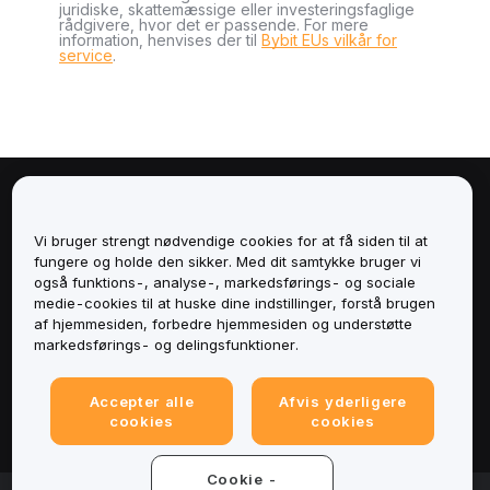
juridiske, skattemæssige eller investeringsfaglige
rådgivere, hvor det er passende. For mere
information, henvises der til
Bybit EUs vilkår for
service
.
Om
Vi bruger strengt nødvendige cookies for at få siden til at
Tjenester
fungere og holde den sikker. Med dit samtykke bruger vi
også funktions-, analyse-, markedsførings- og sociale
medie-cookies til at huske dine indstillinger, forstå brugen
Support
af hjemmesiden, forbedre hjemmesiden og understøtte
markedsførings- og delingsfunktioner.
Produkter
Accepter alle
Afvis yderligere
Juridisk
cookies
cookies
Cookie -