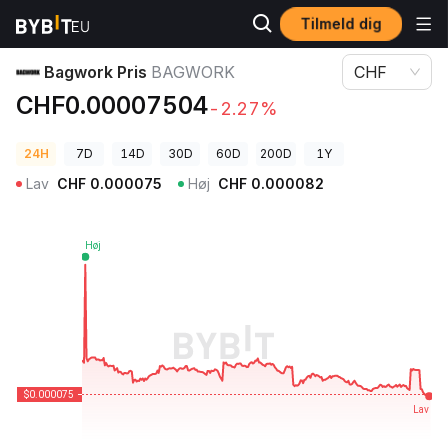
Tilmeld dig
Kryptopriser
Bagwork Pris BAGWORK
Bagwork Pris
BAGWORK
CHF
CHF0.00007504
-2.27%
24H
7D
14D
30D
60D
200D
1Y
Lav
CHF
0.000075
Høj
CHF
0.000082