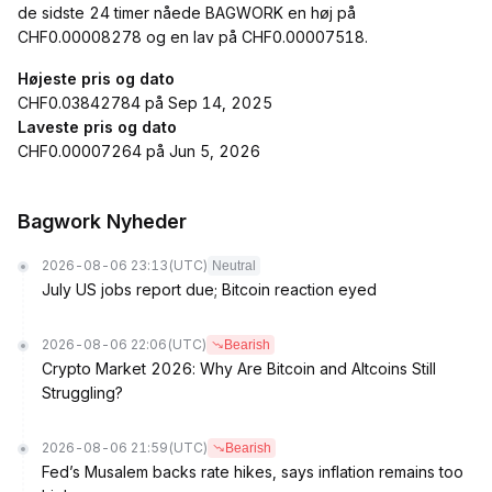
de sidste 24 timer nåede BAGWORK en høj på
CHF0.00008278 og en lav på CHF0.00007518.
Højeste pris og dato
CHF0.03842784 på Sep 14, 2025
Laveste pris og dato
CHF0.00007264 på Jun 5, 2026
Bagwork Nyheder
2026-08-06 23:13
(UTC)
Neutral
July US jobs report due; Bitcoin reaction eyed
2026-08-06 22:06
(UTC)
Bearish
Crypto Market 2026: Why Are Bitcoin and Altcoins Still
Struggling?
2026-08-06 21:59
(UTC)
Bearish
Fed’s Musalem backs rate hikes, says inflation remains too