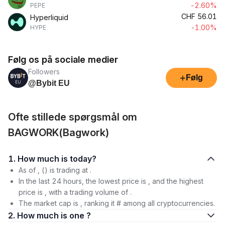
-2.60%
PEPE
CHF
56.01
Hyperliquid
-1.00%
HYPE
Følg os på sociale medier
Followers
+
Følg
@Bybit EU
Ofte stillede spørgsmål om
BAGWORK(Bagwork)
1. How much is today?
As of , () is trading at .
In the last 24 hours, the lowest price is , and the highest
price is , with a trading volume of .
The market cap is , ranking it # among all cryptocurrencies.
2. How much is one ?