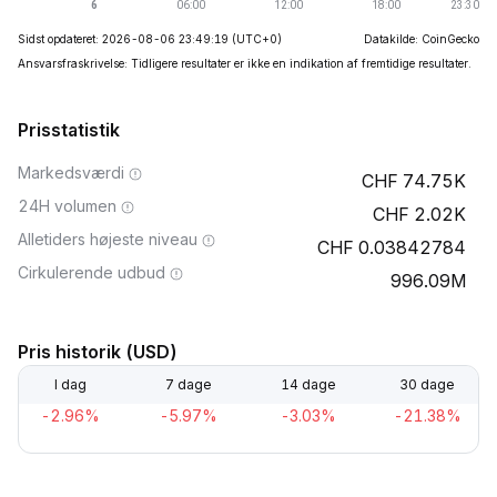
Sidst opdateret: 2026-08-06 23:49:19
(UTC+0)
Datakilde: CoinGecko
Ansvarsfraskrivelse: Tidligere resultater er ikke en indikation af fremtidige resultater.
Prisstatistik
Markedsværdi
74.75K
24H volumen
2.02K
Alletiders højeste niveau
0.03842784
Cirkulerende udbud
996.09M
Pris historik (USD)
I dag
7 dage
14 dage
30 dage
-2.96%
-5.97%
-3.03%
-21.38%