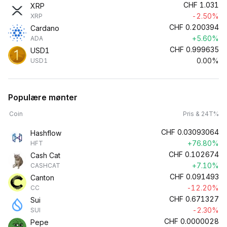
CHF
1.031
XRP
-2.50%
XRP
CHF
0.200394
Cardano
+5.60%
ADA
CHF
0.999635
USD1
0.00%
USD1
Populære mønter
Coin
Pris & 24T%
CHF
0.03093064
Hashflow
+76.80%
HFT
CHF
0.102674
Cash Cat
+7.10%
CASHCAT
CHF
0.091493
Canton
-12.20%
CC
CHF
0.671327
Sui
-2.30%
SUI
CHF
0.0000028
Pepe