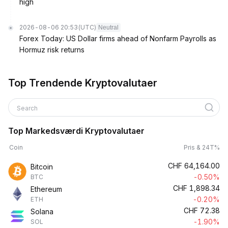
high
2026-08-06 20:53
(UTC)
Neutral
Forex Today: US Dollar firms ahead of Nonfarm Payrolls as
Hormuz risk returns
Top Trendende Kryptovalutaer
Search
Top Markedsværdi Kryptovalutaer
Coin
Pris & 24T%
CHF
64,164.00
Bitcoin
-0.50%
BTC
CHF
1,898.34
Ethereum
-0.20%
ETH
CHF
72.38
Solana
-1.90%
SOL