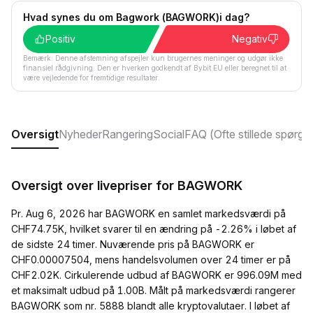
Hvad synes du om Bagwork (BAGWORK)i dag?
Positiv
Negativ
Bemærk: Denne afstemning afspejler kun brugernes meninger og udgør ikke
finansiel rådgivning. Den er hverken godkendt af Bybit EU eller beregnet til at
være vejledende for fremtidige resultater.
Oversigt
Nyheder
Rangering
Social
FAQ (Ofte stillede spørgs
Oversigt over livepriser for BAGWORK
Pr. Aug 6, 2026 har BAGWORK en samlet markedsværdi på
CHF74.75K, hvilket svarer til en ændring på -2.26% i løbet af
de sidste 24 timer. Nuværende pris på BAGWORK er
CHF0.00007504, mens handelsvolumen over 24 timer er på
CHF2.02K. Cirkulerende udbud af BAGWORK er 996.09M med
et maksimalt udbud på 1.00B. Målt på markedsværdi rangerer
BAGWORK som nr. 5888 blandt alle kryptovalutaer. I løbet af