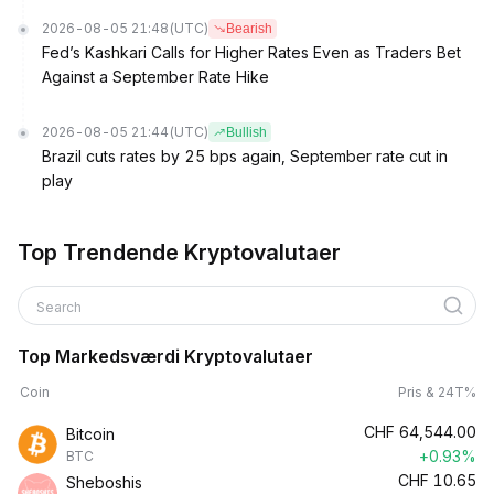
2026-08-05 21:48
(UTC)
Bearish
Fed’s Kashkari Calls for Higher Rates Even as Traders Bet
Against a September Rate Hike
2026-08-05 21:44
(UTC)
Bullish
Brazil cuts rates by 25 bps again, September rate cut in
play
Top Trendende Kryptovalutaer
Search
Top Markedsværdi Kryptovalutaer
Coin
Pris & 24T%
CHF
64,544.00
Bitcoin
+0.93%
BTC
CHF
10.65
Sheboshis