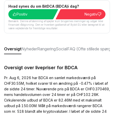
Hvad synes du om BitDCA (BDCA)i dag?
Positiv
Negativ
Bemærk: Denne afstemning afspejler kun brugernes meninger og udgør ikke
finansiel rådgivning. Den er hverken godkendt af Bybit EU eller beregnet til at
være vejledende for fremtidige resultater.
Oversigt
Nyheder
Rangering
Social
FAQ (Ofte stillede spørgs
Oversigt over livepriser for BDCA
Pr. Aug 6, 2026 har BDCA en samlet markedsværdi på
CHF30.55M, hvilket svarer til en ændring på -0.47% i løbet af
de sidste 24 timer. Nuværende pris på BDCA er CHF0.370469,
mens handelsvolumen over 24 timer er på CHF102.28K.
Cirkulerende udbud af BDCA er 82.46M med et maksimalt
udbud på 150.00M. Målt på markedsværdi rangerer BDCA
som nr. 518 blandt alle kryptovalutaer. I løbet af de sidste 24