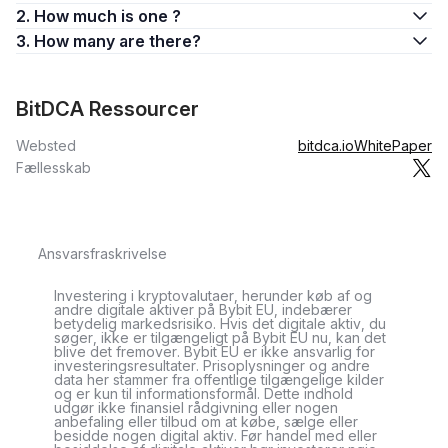
2. How much is one ?
3. How many are there?
BitDCA Ressourcer
Websted
bitdca.io
WhitePaper
Fællesskab
Ansvarsfraskrivelse
Investering i kryptovalutaer, herunder køb af og
andre digitale aktiver på Bybit EU, indebærer
betydelig markedsrisiko. Hvis det digitale aktiv, du
søger, ikke er tilgængeligt på Bybit EU nu, kan det
blive det fremover. Bybit EU er ikke ansvarlig for
investeringsresultater. Prisoplysninger og andre
data her stammer fra offentlige tilgængelige kilder
og er kun til informationsformål. Dette indhold
udgør ikke finansiel rådgivning eller nogen
anbefaling eller tilbud om at købe, sælge eller
besidde nogen digital aktiv. Før handel med eller