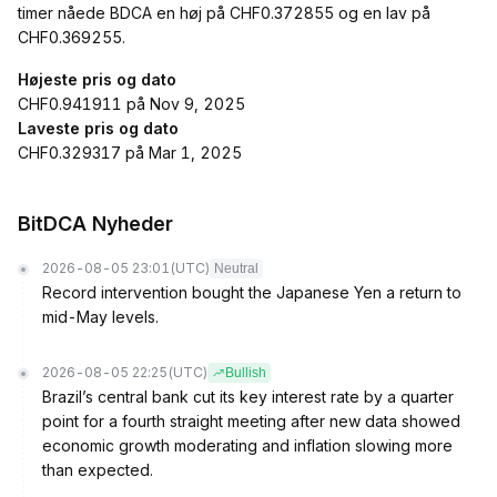
timer nåede BDCA en høj på CHF0.372855 og en lav på
CHF0.369255.
Højeste pris og dato
CHF0.941911 på Nov 9, 2025
Laveste pris og dato
CHF0.329317 på Mar 1, 2025
BitDCA Nyheder
2026-08-05 23:01
(UTC)
Neutral
Record intervention bought the Japanese Yen a return to
mid-May levels.
2026-08-05 22:25
(UTC)
Bullish
Brazil’s central bank cut its key interest rate by a quarter
point for a fourth straight meeting after new data showed
economic growth moderating and inflation slowing more
than expected.