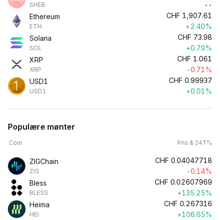
--
SHEB
CHF
1,907.61
Ethereum
+2.40%
ETH
CHF
73.98
Solana
+0.79%
SOL
CHF
1.061
XRP
-0.71%
XRP
CHF
0.99937
USD1
+0.01%
USD1
Populære mønter
Coin
Pris & 24T%
CHF
0.04047718
ZIGChain
-0.14%
ZIG
CHF
0.02607969
Bless
+135.25%
BLESS
CHF
0.267316
Heima
+106.65%
HEI