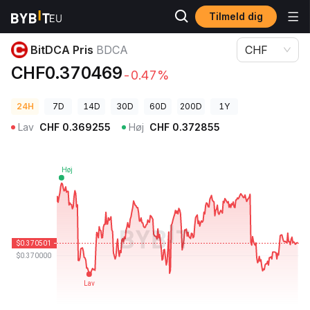
Tilmeld dig
Kryptopriser
BitDCA Pris BDCA
BitDCA Pris
BDCA
CHF
CHF0.370469
-0.47%
24H
7D
14D
30D
60D
200D
1Y
Lav
CHF
0.369255
Høj
CHF
0.372855