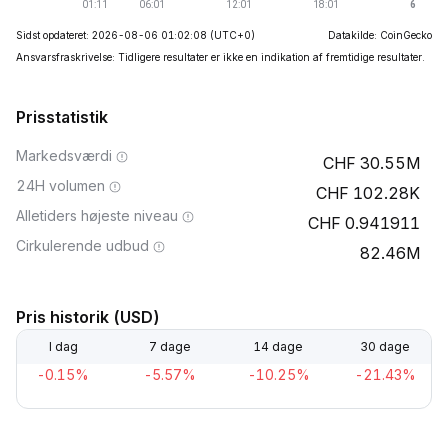
Sidst opdateret: 2026-08-06 01:02:08
(UTC+0)
Datakilde: CoinGecko
Ansvarsfraskrivelse: Tidligere resultater er ikke en indikation af fremtidige resultater.
Prisstatistik
Markedsværdi
30.55M
24H volumen
102.28K
Alletiders højeste niveau
0.941911
Cirkulerende udbud
82.46M
Pris historik (USD)
I dag
7 dage
14 dage
30 dage
-0.15%
-5.57%
-10.25%
-21.43%