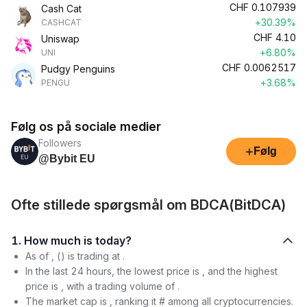
CHF
0.107939
Cash Cat
+30.39%
CASHCAT
CHF
4.10
Uniswap
+6.80%
UNI
CHF
0.0062517
Pudgy Penguins
+3.68%
PENGU
Følg os på sociale medier
Followers
+
Følg
@Bybit EU
Ofte stillede spørgsmål om BDCA(BitDCA)
1. How much is today?
As of , () is trading at .
In the last 24 hours, the lowest price is , and the highest
price is , with a trading volume of .
The market cap is , ranking it # among all cryptocurrencies.