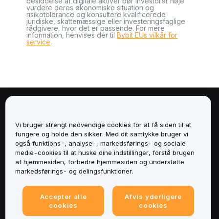
besiddelse af digitale aktiver bør investorer nøje
vurdere deres økonomiske situation og
risikotolerance og konsultere kvalificerede
juridiske, skattemæssige eller investeringsfaglige
rådgivere, hvor det er passende. For mere
information, henvises der til
Bybit EUs vilkår for
service
.
Om
Vi bruger strengt nødvendige cookies for at få siden til at
Tjenester
fungere og holde den sikker. Med dit samtykke bruger vi
også funktions-, analyse-, markedsførings- og sociale
medie-cookies til at huske dine indstillinger, forstå brugen
Support
af hjemmesiden, forbedre hjemmesiden og understøtte
markedsførings- og delingsfunktioner.
Produkter
Accepter alle
Afvis yderligere
Juridisk
cookies
cookies