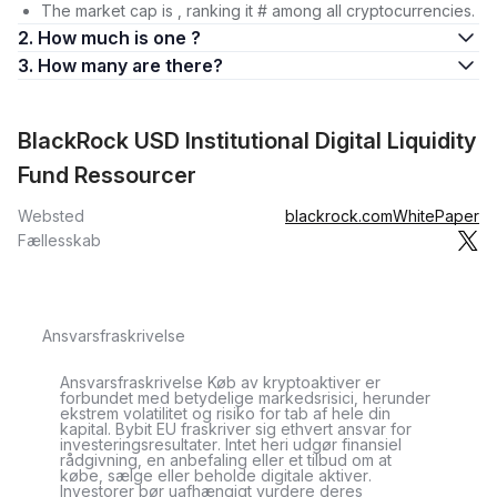
The market cap is , ranking it # among all cryptocurrencies.
2. How much is one ?
3. How many are there?
BlackRock USD Institutional Digital Liquidity
Fund Ressourcer
Websted
blackrock.com
WhitePaper
Fællesskab
Ansvarsfraskrivelse
Ansvarsfraskrivelse Køb av kryptoaktiver er
forbundet med betydelige markedsrisici, herunder
ekstrem volatilitet og risiko for tab af hele din
kapital. Bybit EU fraskriver sig ethvert ansvar for
investeringsresultater. Intet heri udgør finansiel
rådgivning, en anbefaling eller et tilbud om at
købe, sælge eller beholde digitale aktiver.
Investorer bør uafhængigt vurdere deres