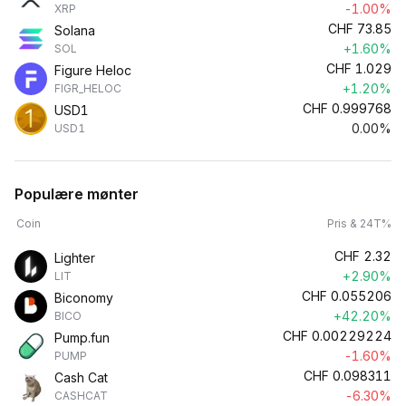
-1.00%
XRP
CHF
73.85
Solana
+1.60%
SOL
CHF
1.029
Figure Heloc
+1.20%
FIGR_HELOC
CHF
0.999768
USD1
0.00%
USD1
Populære mønter
Coin
Pris & 24T%
CHF
2.32
Lighter
+2.90%
LIT
CHF
0.055206
Biconomy
+42.20%
BICO
CHF
0.00229224
Pump.fun
-1.60%
PUMP
CHF
0.098311
Cash Cat
-6.30%
CASHCAT