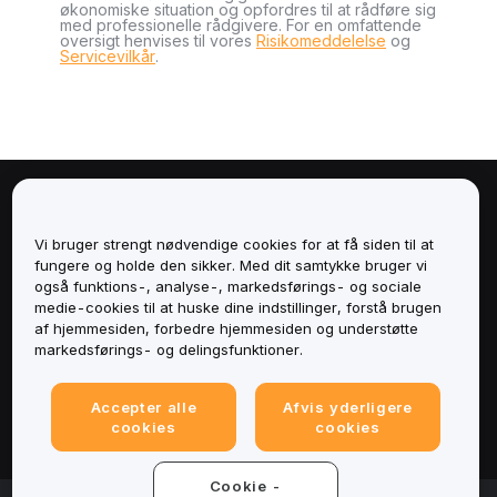
økonomiske situation og opfordres til at rådføre sig
med professionelle rådgivere. For en omfattende
oversigt henvises til vores
Risikomeddelelse
og
Servicevilkår
.
Om
Vi bruger strengt nødvendige cookies for at få siden til at
Tjenester
fungere og holde den sikker. Med dit samtykke bruger vi
også funktions-, analyse-, markedsførings- og sociale
medie-cookies til at huske dine indstillinger, forstå brugen
Support
af hjemmesiden, forbedre hjemmesiden og understøtte
markedsførings- og delingsfunktioner.
Produkter
Accepter alle
Afvis yderligere
Juridisk
cookies
cookies
Cookie -