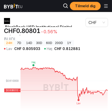
Tilmeld dig
BlackRock USD Institutional Digital Liquidity Fund Pris
Kryptopriser
BUIDL
CHF
BlackRock USD Institutional Digital
CHF0.80801
-0.56%
Liquidity Fund Pris
BUIDL
24H
7D
14D
30D
60D
200D
1Y
Lav
CHF
0.805933
Høj
CHF
0.812881