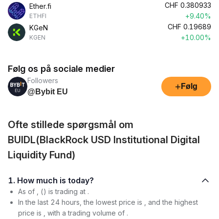
CHF
0.380933
Ether.fi
+9.40%
ETHFI
CHF
0.19689
KGeN
+10.00%
KGEN
Følg os på sociale medier
Followers
+
Følg
@Bybit EU
Ofte stillede spørgsmål om
BUIDL(BlackRock USD Institutional Digital
Liquidity Fund)
1. How much is today?
As of , () is trading at .
In the last 24 hours, the lowest price is , and the highest
price is , with a trading volume of .