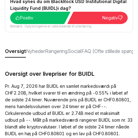
Hvad synes du om BlackRock USD Institutional Digital
Liquidity Fund (BUIDL)i dag?
Positiv
Negativ
Bemærk: Oplysningerne er udelukkende til orientering.
Oversigt
Nyheder
Rangering
Social
FAQ (Ofte stillede spørgs
Oversigt over livepriser for BUIDL
Pr. Aug 7, 2026 har BUIDL en samlet markedsværdi på
CHF2.20B, hvilket svarer til en ændring på -0.55% i løbet af
de sidste 24 timer. Nuværende pris på BUIDL er CHF0.80801,
mens handelsvolumen over 24 timer er på CHF--.
Cirkulerende udbud af BUIDL er 2.74B med et maksimalt
udbud på --. Målt på markedsværdi rangerer BUIDL som nr. 33
blandt alle kryptovalutaer. I løbet af de sidste 24 timer nåede
BUIDL en høj på CHF0.80801 og en lav på CHF0.80801.