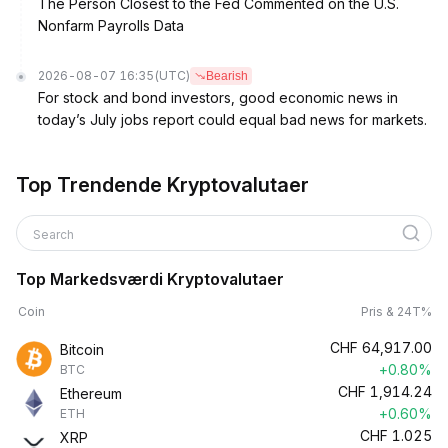
The Person Closest to the Fed Commented on the U.S.
Nonfarm Payrolls Data
2026-08-07 16:35
(UTC)
Bearish
For stock and bond investors, good economic news in
today’s July jobs report could equal bad news for markets.
Top Trendende Kryptovalutaer
Search
Top Markedsværdi Kryptovalutaer
Coin
Pris & 24T%
CHF
64,917.00
Bitcoin
+0.80%
BTC
CHF
1,914.24
Ethereum
+0.60%
ETH
CHF
1.025
XRP