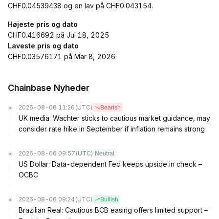
CHF0.04539438 og en lav på CHF0.043154.
Højeste pris og dato
CHF0.416692 på Jul 18, 2025
Laveste pris og dato
CHF0.03576171 på Mar 8, 2026
Chainbase Nyheder
2026-08-06 11:26
(UTC)
Bearish
UK media: Wachter sticks to cautious market guidance, may
consider rate hike in September if inflation remains strong
2026-08-06 09:57
(UTC)
Neutral
US Dollar: Data-dependent Fed keeps upside in check –
OCBC
2026-08-06 09:24
(UTC)
Bullish
Brazilian Real: Cautious BCB easing offers limited support –