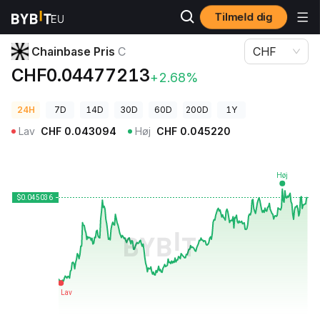
Tilmeld dig
Kryptopriser
Chainbase Pris C
Chainbase Pris
C
CHF
CHF0.04477213
+2.68%
24H
7D
14D
30D
60D
200D
1Y
Lav
CHF
0.043094
Høj
CHF
0.045220