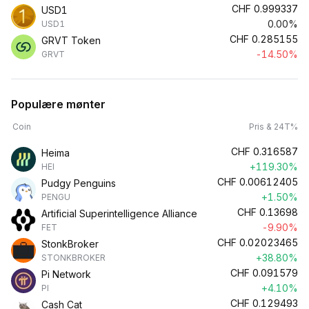
CHF
0.999337
USD1
0.00%
USD1
CHF
0.285155
GRVT Token
-14.50%
GRVT
Populære mønter
Coin
Pris & 24T%
CHF
0.316587
Heima
+119.30%
HEI
CHF
0.00612405
Pudgy Penguins
+1.50%
PENGU
CHF
0.13698
Artificial Superintelligence Alliance
-9.90%
FET
CHF
0.02023465
StonkBroker
+38.80%
STONKBROKER
CHF
0.091579
Pi Network
+4.10%
PI
CHF
0.129493
Cash Cat