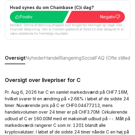
Hvad synes du om Chainbase (C)i dag?
Positiv
Negativ
Bemærk: Denne afstemning afspejler kun brugernes meninger og udgør ikke
finansiel rådgivning. Den er hverken godkendt af Bybit EU eller beregnet til at
være vejledende for fremtidige resultater.
Oversigt
Nyheder
Handel
Rangering
Social
FAQ (Ofte stillede
Oversigt over livepriser for C
Pr. Aug 6, 2026 har C en samlet markedsværdi på CHF7.16M,
hvilket svarer til en ændring på +2.68% i løbet af de sidste 24
timer. Nuværende pris på C er CHF0.04477213, mens
handelsvolumen over 24 timer er på CHF3.70M. Cirkulerende
udbud af C er 160.00M med et maksimalt udbud på --. Målt på
markedsværdi rangerer C som nr. 1201 blandt alle
kryptovalutaer. I løbet af de sidste 24 timer nåede C en høj på