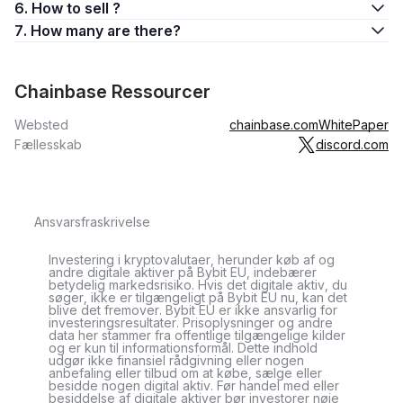
6. How to sell ?
7. How many are there?
Chainbase Ressourcer
Websted
chainbase.com
WhitePaper
Fællesskab
discord.com
Ansvarsfraskrivelse
Investering i kryptovalutaer, herunder køb af og
andre digitale aktiver på Bybit EU, indebærer
betydelig markedsrisiko. Hvis det digitale aktiv, du
søger, ikke er tilgængeligt på Bybit EU nu, kan det
blive det fremover. Bybit EU er ikke ansvarlig for
investeringsresultater. Prisoplysninger og andre
data her stammer fra offentlige tilgængelige kilder
og er kun til informationsformål. Dette indhold
udgør ikke finansiel rådgivning eller nogen
anbefaling eller tilbud om at købe, sælge eller
besidde nogen digital aktiv. Før handel med eller
besiddelse af digitale aktiver bør investorer nøje