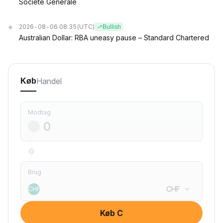
Societe Generale
2026-08-06 08:35
(UTC)
Bullish
Australian Dollar: RBA uneasy pause – Standard Chartered
Handel
Køb
Modtag
Brug
CHF
CHF
Køb C