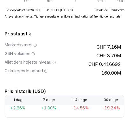
Sidst opdateret: 2026-08-06 11:09:11
(UTC+0)
Datakilde: CoinGecko
Ansvarsfraskrivelse: Tidligere resultater er ikke en indikation af fremtidige resultater.
Prisstatistik
Markedsværdi
7.16M
24H volumen
3.70M
Alletiders højeste niveau
0.416692
Cirkulerende udbud
160.00M
Pris historik (USD)
I dag
7 dage
14 dage
30 dage
+2.66%
+1.80%
-14.56%
-19.24%