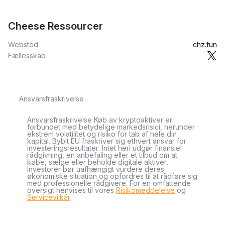
Cheese Ressourcer
Websted
chz.fun
Fællesskab
Ansvarsfraskrivelse
Ansvarsfraskrivelse Køb av kryptoaktiver er
forbundet med betydelige markedsrisici, herunder
ekstrem volatilitet og risiko for tab af hele din
kapital. Bybit EU fraskriver sig ethvert ansvar for
investeringsresultater. Intet heri udgør finansiel
rådgivning, en anbefaling eller et tilbud om at
købe, sælge eller beholde digitale aktiver.
Investorer bør uafhængigt vurdere deres
økonomiske situation og opfordres til at rådføre sig
med professionelle rådgivere. For en omfattende
oversigt henvises til vores
Risikomeddelelse
og
Servicevilkår
.