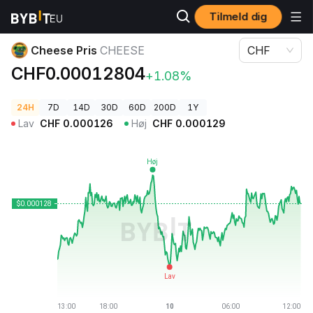
Tilmeld dig
Kryptopriser
Cheese Pris CHEESE
Cheese Pris
CHEESE
CHF
CHF0.00012804
+1.08%
24H
7D
14D
30D
60D
200D
1Y
Lav
CHF
0.000126
Høj
CHF
0.000129