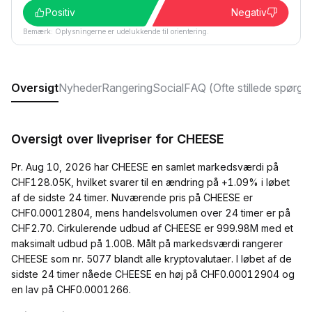
Positiv
Negativ
Bemærk: Oplysningerne er udelukkende til orientering.
Oversigt
Nyheder
Rangering
Social
FAQ (Ofte stillede spørgs
Oversigt over livepriser for CHEESE
Pr. Aug 10, 2026 har CHEESE en samlet markedsværdi på
CHF128.05K, hvilket svarer til en ændring på +1.09% i løbet
af de sidste 24 timer. Nuværende pris på CHEESE er
CHF0.00012804, mens handelsvolumen over 24 timer er på
CHF2.70. Cirkulerende udbud af CHEESE er 999.98M med et
maksimalt udbud på 1.00B. Målt på markedsværdi rangerer
CHEESE som nr. 5077 blandt alle kryptovalutaer. I løbet af de
sidste 24 timer nåede CHEESE en høj på CHF0.00012904 og
en lav på CHF0.0001266.