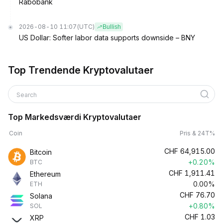
Rabobank
2026-08-10 11:07
(UTC)
Bullish
US Dollar: Softer labor data supports downside – BNY
Top Trendende Kryptovalutaer
Search
Top Markedsværdi Kryptovalutaer
Coin
Pris & 24T%
CHF
64,915.00
Bitcoin
+0.20%
BTC
CHF
1,911.41
Ethereum
0.00%
ETH
CHF
76.70
Solana
+0.80%
SOL
CHF
1.03
XRP