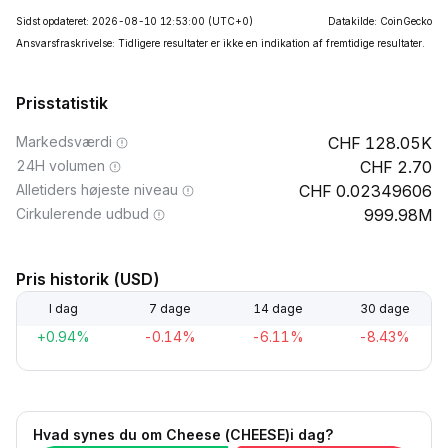
Sidst opdateret: 2026-08-10 12:53:00
(UTC+0)
Datakilde: CoinGecko
Ansvarsfraskrivelse: Tidligere resultater er ikke en indikation af fremtidige resultater.
Prisstatistik
Markedsværdi
128.05K
24H volumen
2.70
Alletiders højeste niveau
0.02349606
Cirkulerende udbud
999.98M
Pris historik (USD)
I dag
7 dage
14 dage
30 dage
+0.94%
-0.14%
-6.11%
-8.43%
Hvad synes du om Cheese (CHEESE)i dag?