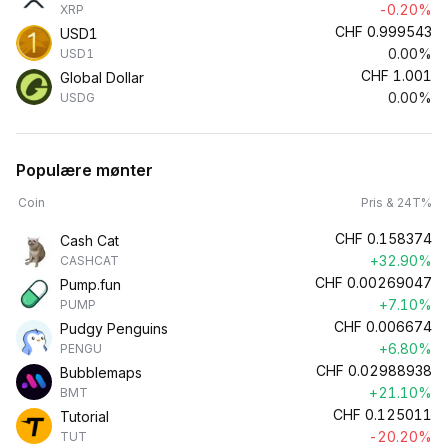
-0.20%
XRP
CHF
0.999543
USD1
0.00%
USD1
CHF
1.001
Global Dollar
0.00%
USDG
Populære mønter
Coin
Pris & 24T%
CHF
0.158374
Cash Cat
+32.90%
CASHCAT
CHF
0.00269047
Pump.fun
+7.10%
PUMP
CHF
0.006674
Pudgy Penguins
+6.80%
PENGU
CHF
0.02988938
Bubblemaps
+21.10%
BMT
CHF
0.125011
Tutorial
-20.20%
TUT