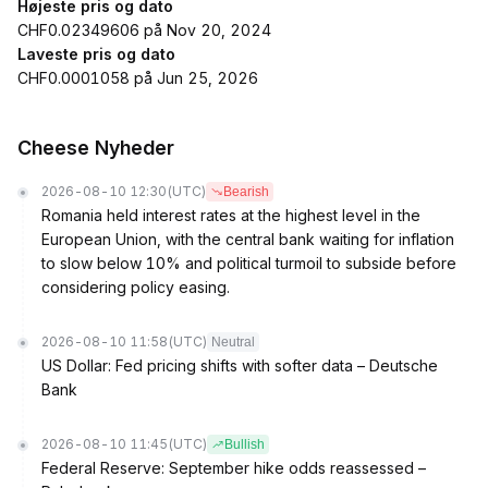
Højeste pris og dato
CHF0.02349606 på Nov 20, 2024
Laveste pris og dato
CHF0.0001058 på Jun 25, 2026
Cheese Nyheder
2026-08-10 12:30
(UTC)
Bearish
Romania held interest rates at the highest level in the
European Union, with the central bank waiting for inflation
to slow below 10% and political turmoil to subside before
considering policy easing.
2026-08-10 11:58
(UTC)
Neutral
US Dollar: Fed pricing shifts with softer data – Deutsche
Bank
2026-08-10 11:45
(UTC)
Bullish
Federal Reserve: September hike odds reassessed –