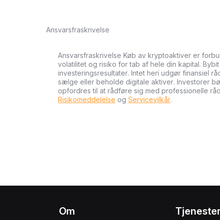
Ansvarsfraskrivelse
Ansvarsfraskrivelse Køb av kryptoaktiver er forb
volatilitet og risiko for tab af hele din kapital. Byb
investeringsresultater. Intet heri udgør finansiel r
sælge eller beholde digitale aktiver. Investorer 
opfordres til at rådføre sig med professionelle rå
Risikomeddelelse
og
Servicevilkår
.
Om
Tjeneste