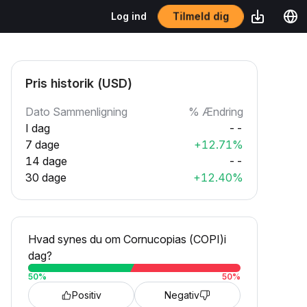
Tilmeld dig
Log ind
Pris historik (USD)
Dato Sammenligning
% Ændring
I dag
--
7 dage
+12.71%
14 dage
--
30 dage
+12.40%
Hvad synes du om Cornucopias (COPI)i
dag?
50
%
50
%
Positiv
Negativ