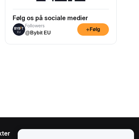
Følg os på sociale medier
Followers
+
Følg
@Bybit EU
kter
Juridisk