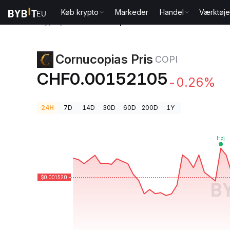
Køb krypto
Markeder
Handel
Værktøje
Kryptopriser
Cornucopias Pris COPI
Cornucopias Pris
COPI
CHF0.00152105
-0.26%
24H
7D
14D
30D
60D
200D
1Y