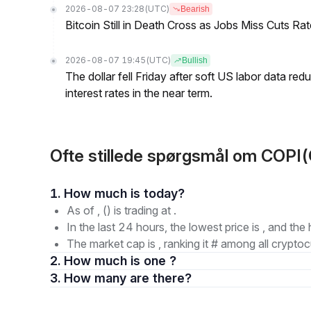
2026-08-07 23:28
(UTC)
Bearish
Bitcoin Still in Death Cross as Jobs Miss Cuts R
2026-08-07 19:45
(UTC)
Bullish
The dollar fell Friday after soft US labor data re
interest rates in the near term.
Ofte stillede spørgsmål om COPI
1. How much is today?
As of , () is trading at .
In the last 24 hours, the lowest price is , and the 
The market cap is , ranking it # among all cryptoc
2. How much is one ?
3. How many are there?