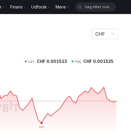
r
Finans
Udforsk
Mere
CHF
Lav
CHF
0.001513
Høj
CHF
0.001525