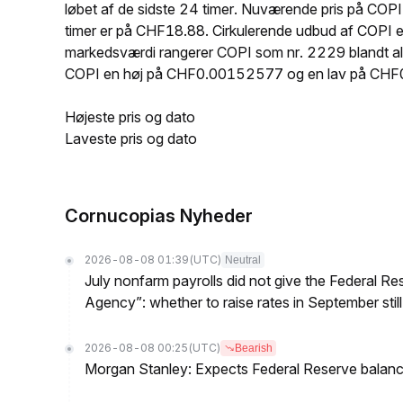
løbet af de sidste 24 timer. Nuværende pris på C
timer er på CHF18.88. Cirkulerende udbud af COPI 
markedsværdi rangerer COPI som nr. 2229 blandt alle
COPI en høj på CHF0.00152577 og en lav på CH
Højeste pris og dato
Laveste pris og dato
Cornucopias Nyheder
2026-08-08 01:39
(UTC)
Neutral
July nonfarm payrolls did not give the Federal 
Agency”: whether to raise rates in September still
2026-08-08 00:25
(UTC)
Bearish
Morgan Stanley: Expects Federal Reserve balance 