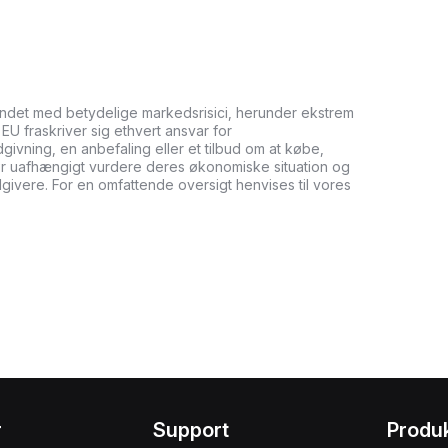
undet med betydelige markedsrisici, herunder ekstrem
it EU fraskriver sig ethvert ansvar for
ådgivning, en anbefaling eller et tilbud om at købe,
bør uafhængigt vurdere deres økonomiske situation og
dgivere. For en omfattende oversigt henvises til vores
r
Support
Produ