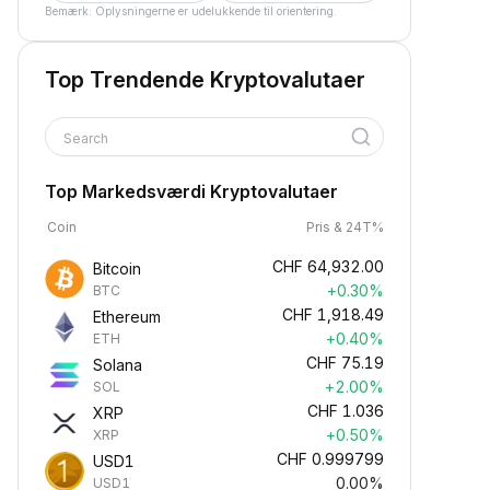
Bemærk: Oplysningerne er udelukkende til orientering.
Top Trendende Kryptovalutaer
Search
Top Markedsværdi Kryptovalutaer
Coin
Pris & 24T%
CHF
64,932.00
Bitcoin
+0.30%
BTC
CHF
1,918.49
Ethereum
+0.40%
ETH
CHF
75.19
Solana
+2.00%
SOL
CHF
1.036
XRP
+0.50%
XRP
CHF
0.999799
USD1
0.00%
USD1