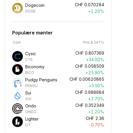
CHF
0.070284
Dogecoin
+1.20%
DOGE
Populære mønter
Coin
Pris & 24T%
CHF
0.807369
Cysic
+34.00%
CYS
CHF
0.058509
Biconomy
+25.90%
BICO
CHF
0.00620865
Pudgy Penguins
+3.00%
PENGU
CHF
0.688684
Sui
+2.70%
SUI
CHF
0.352349
Ondo
+1.20%
ONDO
CHF
2.36
Lighter
-0.70%
LIT