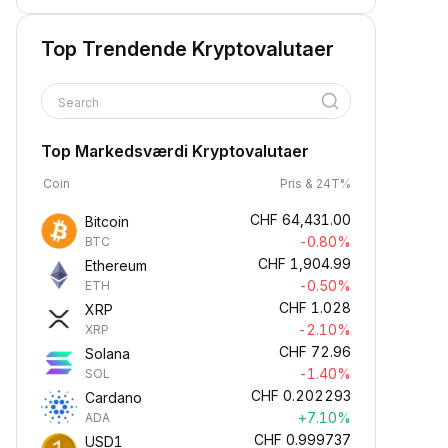
Top Trendende Kryptovalutaer
Search
Top Markedsværdi Kryptovalutaer
Coin
Pris & 24T%
CHF
64,431.00
Bitcoin
-0.80%
BTC
CHF
1,904.99
Ethereum
-0.50%
ETH
CHF
1.028
XRP
-2.10%
XRP
CHF
72.96
Solana
-1.40%
SOL
CHF
0.202293
Cardano
+7.10%
ADA
CHF
0.999737
USD1