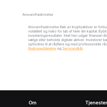
Ansvarsfraskrivelse
Ansvarsfraskrivelse Køb av kryptoaktiver er forb
volatilitet og risiko for tab af hele din kapital. Byb
investeringsresultater. Intet heri udgør finansiel r
sælge eller beholde digitale aktiver. Investorer 
opfordres til at rådføre sig med professionelle rå
Risikomeddelelse
og
Servicevilkår
.
Om
Tjeneste