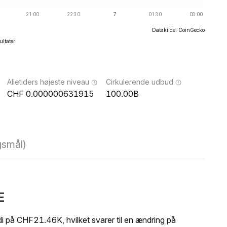
Datakilde: CoinGecko
ultater.
Alletiders højeste niveau
Cirkulerende udbud
0.000000631915
100.00B
gsmål)
E
på CHF21.46K, hvilket svarer til en ændring på