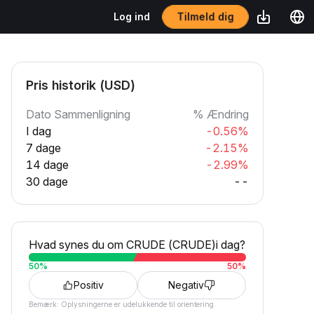
Tilmeld dig
Log ind
Pris historik (USD)
Dato Sammenligning
% Ændring
I dag
-0.56%
7 dage
-2.15%
14 dage
-2.99%
30 dage
--
Hvad synes du om CRUDE (CRUDE)i dag?
50
%
50
%
Positiv
Negativ
Bemærk: Oplysningerne er udelukkende til orientering.