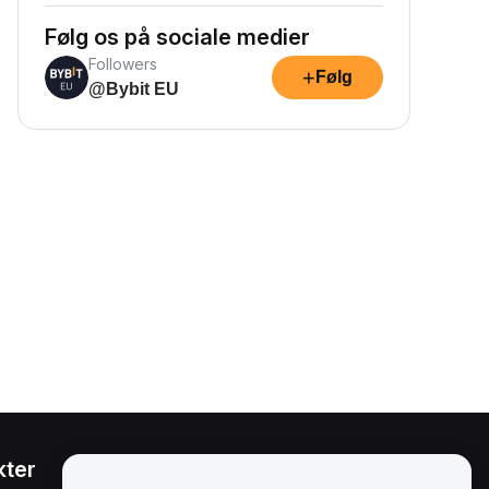
Følg os på sociale medier
Followers
+
Følg
@Bybit EU
kter
Juridisk