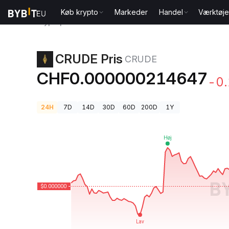
Køb krypto
Markeder
Handel
Værktøje
Kryptopriser
CRUDE Pris CRUDE
CRUDE Pris
CRUDE
CHF0.000000214647
-0
24H
7D
14D
30D
60D
200D
1Y