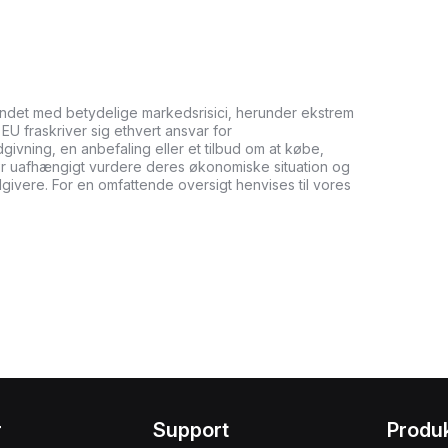
undet med betydelige markedsrisici, herunder ekstrem
it EU fraskriver sig ethvert ansvar for
ådgivning, en anbefaling eller et tilbud om at købe,
bør uafhængigt vurdere deres økonomiske situation og
dgivere. For en omfattende oversigt henvises til vores
r
Support
Produ