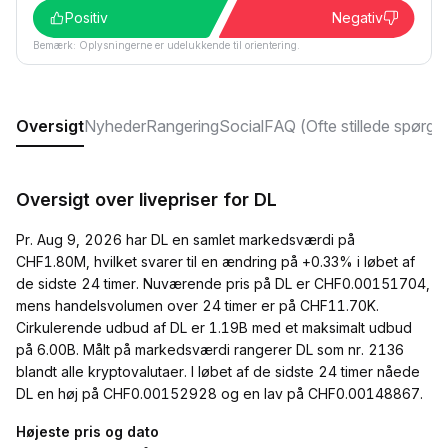
Positiv
Negativ
Bemærk: Oplysningerne er udelukkende til orientering.
Oversigt
Nyheder
Rangering
Social
FAQ (Ofte stillede spørgs
Oversigt over livepriser for DL
Pr. Aug 9, 2026 har DL en samlet markedsværdi på
CHF1.80M, hvilket svarer til en ændring på +0.33% i løbet af
de sidste 24 timer. Nuværende pris på DL er CHF0.00151704,
mens handelsvolumen over 24 timer er på CHF11.70K.
Cirkulerende udbud af DL er 1.19B med et maksimalt udbud
på 6.00B. Målt på markedsværdi rangerer DL som nr. 2136
blandt alle kryptovalutaer. I løbet af de sidste 24 timer nåede
DL en høj på CHF0.00152928 og en lav på CHF0.00148867.
Højeste pris og dato