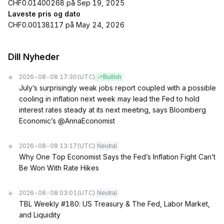
CHF0.01400268 på Sep 19, 2025
Laveste pris og dato
CHF0.00138117 på May 24, 2026
Dill Nyheder
2026-08-08 17:30
(UTC)
Bullish
July’s surprisingly weak jobs report coupled with a possible
cooling in inflation next week may lead the Fed to hold
interest rates steady at its next meeting, says Bloomberg
Economic’s @AnnaEconomist
2026-08-08 13:17
(UTC)
Neutral
Why One Top Economist Says the Fed’s Inflation Fight Can’t
Be Won With Rate Hikes
2026-08-08 03:01
(UTC)
Neutral
TBL Weekly #180: US Treasury & The Fed, Labor Market,
and Liquidity