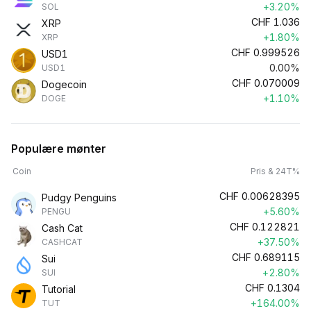
+3.20%
SOL
CHF
1.036
XRP
+1.80%
XRP
CHF
0.999526
USD1
0.00%
USD1
CHF
0.070009
Dogecoin
+1.10%
DOGE
Populære mønter
Coin
Pris & 24T%
CHF
0.00628395
Pudgy Penguins
+5.60%
PENGU
CHF
0.122821
Cash Cat
+37.50%
CASHCAT
CHF
0.689115
Sui
+2.80%
SUI
CHF
0.1304
Tutorial
+164.00%
TUT