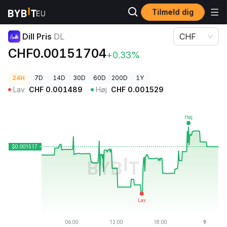
Tilmeld dig
Kryptopriser
Dill Pris DL
Dill Pris
DL
CHF
CHF0.00151704
+0.33%
24H
7D
14D
30D
60D
200D
1Y
Lav
CHF
0.001489
Høj
CHF
0.001529