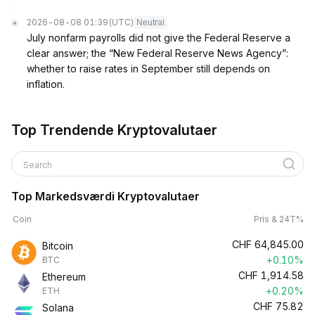
2026-08-08 01:39
(UTC)
Neutral
July nonfarm payrolls did not give the Federal Reserve a
clear answer; the “New Federal Reserve News Agency”:
whether to raise rates in September still depends on
inflation.
Top Trendende Kryptovalutaer
Search
Top Markedsværdi Kryptovalutaer
Coin
Pris & 24T%
CHF
64,845.00
Bitcoin
+0.10%
BTC
CHF
1,914.58
Ethereum
+0.20%
ETH
CHF
75.82
Solana