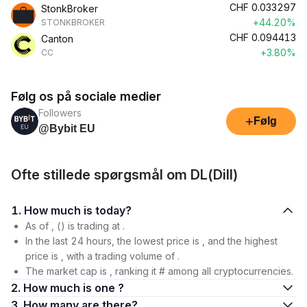
CHF
0.033297
StonkBroker
+44.20%
STONKBROKER
CHF
0.094413
Canton
+3.80%
CC
Følg os på sociale medier
Followers
+
Følg
@Bybit EU
Ofte stillede spørgsmål om DL(Dill)
1. How much is today?
As of , () is trading at .
In the last 24 hours, the lowest price is , and the highest
price is , with a trading volume of .
The market cap is , ranking it # among all cryptocurrencies.
2. How much is one ?
3. How many are there?